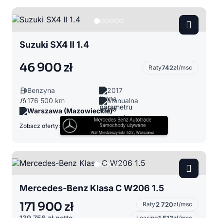
Suzuki SX4 II 1.4
46 900 zł
Raty
742
zł/msc
Benzyna
2017
176 500 km
Manualna
Warszawa (Mazowieckie)
Zobacz oferty:
Mercedes-Benz Klasa C W206 1.5
171 900 zł
Raty
2 720
zł/msc
139 756 zł
netto
Leasing
zł/msc