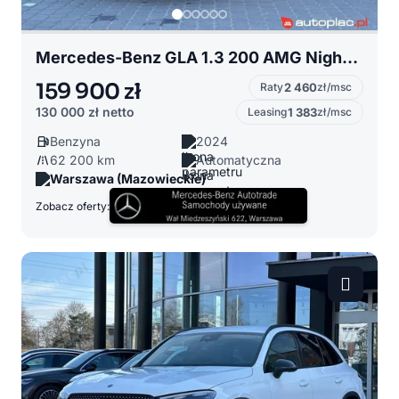
Mercedes-Benz GLA 1.3 200 AMG Night Pakiet/Kamera/Led/Salon PL
159 900 zł
Raty
2 460
zł/msc
130 000 zł
netto
Leasing
1 383
zł/msc
Benzyna
2024
62 200 km
Automatyczna
Warszawa (Mazowieckie)
Zobacz oferty: