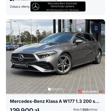
Zobacz oferty:
Mercedes-Benz Klasa A W177 1.3 200 salon Polska / FV23% AMG Line MBUX
129 900 zł
Raty
1 998
zł/msc