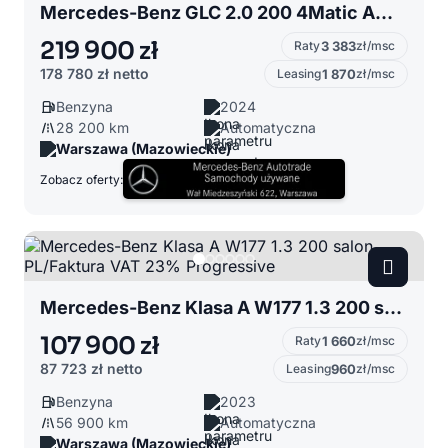
Mercedes-Benz GLC 2.0 200 4Matic AMG Line Digital Light Panorama FV23% salon Polska
219 900 zł
Raty
3 383
zł/msc
178 780 zł
netto
Leasing
1 870
zł/msc
Benzyna
2024
28 200 km
Automatyczna
Warszawa (Mazowieckie)
Zobacz oferty:
Mercedes-Benz Klasa A W177 1.3 200 salon PL/Faktura VAT 23% Progressive
107 900 zł
Raty
1 660
zł/msc
87 723 zł
netto
Leasing
960
zł/msc
Benzyna
2023
56 900 km
Automatyczna
Warszawa (Mazowieckie)