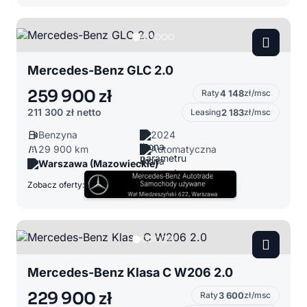
Mercedes-Benz GLC 2.0
259 900 zł
Raty
4 148
zł/msc
211 300 zł
netto
Leasing
2 183
zł/msc
Benzyna
2024
29 900 km
Automatyczna
Warszawa (Mazowieckie)
Zobacz oferty:
Mercedes-Benz Klasa C W206 2.0
229 900 zł
Raty
3 600
zł/msc