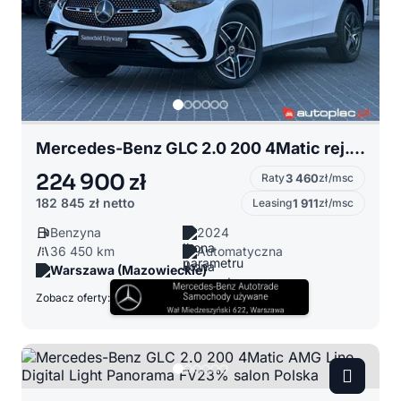
Mercedes-Benz GLC 2.0 200 4Matic rej. 2025 AMG Line HAK FV23% salon Polska el. fotele
224 900 zł
Raty
3 460
zł/msc
182 845 zł
netto
Leasing
1 911
zł/msc
Benzyna
2024
36 450 km
Automatyczna
Warszawa (Mazowieckie)
Zobacz oferty: