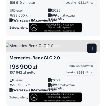
186 910 zł
netto
Leasing
1 942
zł/msc
Diesel
2025
33 000 km
Automatyczna
Warszawa (Mazowieckie)
Zobacz oferty:
Mercedes-Benz GLC 2.0
193 900 zł
Raty
3 068
zł/msc
157 642 zł
netto
Leasing
1 699
zł/msc
Diesel
2021
95 900 km
Automatyczna
Warszawa (Mazowieckie)
Zobacz oferty: