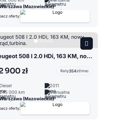
Warszawa (Mazowieckie)
acz oferty:
Peugeot 508 I 2.0 HDi, 163 KM, nowy rozrząd,turbina.
2 900 zł
Raty
354
zł/msc
Diesel
2011
245 000 km
Manualna
Warszawa (Mazowieckie)
acz oferty: