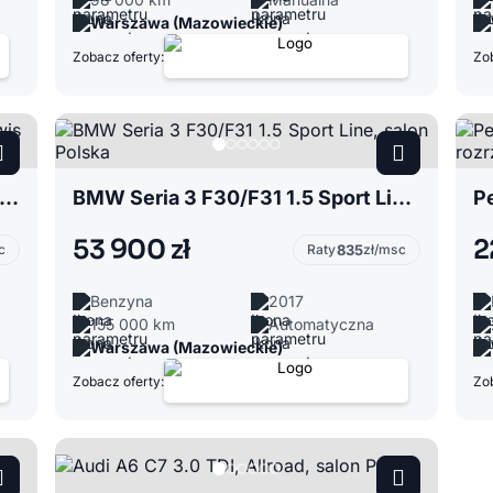
Warszawa (Mazowieckie)
Zobacz oferty:
Zob
ota Avensis III 1.8 salon Polska, serwis ASO, ładne wnętrze, EURO 6
BMW Seria 3 F30/F31 1.5 Sport Line, salon Polska
53 900 zł
2
c
Raty
835
zł/msc
Benzyna
2017
155 000 km
Automatyczna
Warszawa (Mazowieckie)
Zobacz oferty:
Zob