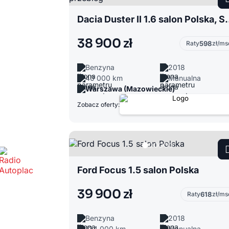
Dacia Duster II 1.6 salo
38 900 zł
Raty
598
zł/ms
Benzyna
2018
40 000 km
Manualna
Warszawa (Mazowieckie)
Zobacz oferty:
Ford Focus 1.5 salon Polska
39 900 zł
Raty
618
zł/ms
Benzyna
2018
124 000 km
Manualna