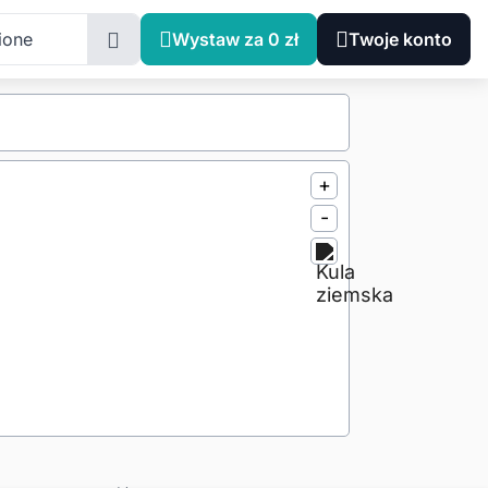
ione
Wystaw za 0 zł
Twoje konto
+
-