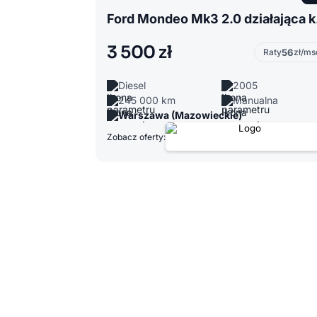
Ford 
3 500 zł
Raty
56
zł/ms
Diesel
2005
245 000 km
Manualna
Warszawa (Mazowieckie)
Zobacz oferty: