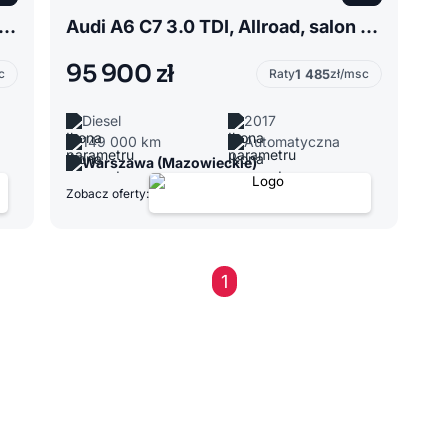
Mondeo Mk3 2.0 działająca klimatyzacja !
Audi A6 C7 3.0 TDI, Allroad, salon Polska
95 900 zł
c
Raty
1 485
zł/msc
Diesel
2017
149 000 km
Automatyczna
Warszawa (Mazowieckie)
Zobacz oferty:
1