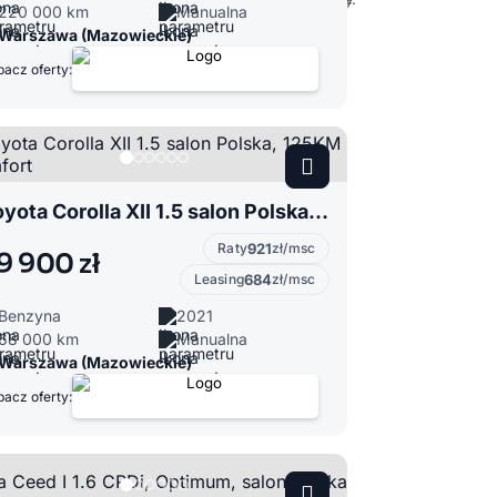
220 000 km
Manualna
Warszawa (Mazowieckie)
acz oferty:
Toyota Corolla XII 1.5 salon Polska, 125KM Comfort
Raty
921
zł/msc
9 900 zł
Leasing
684
zł/msc
Benzyna
2021
68 000 km
Manualna
Warszawa (Mazowieckie)
acz oferty: