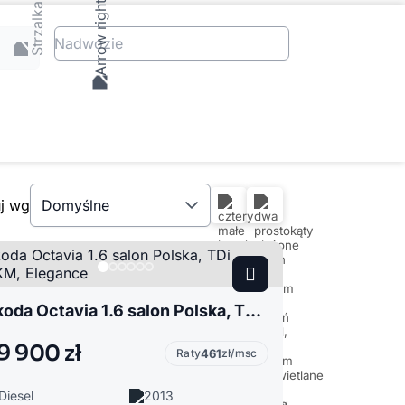
Nadwozie
uj wg
Domyślne
Skoda Octavia 1.6 salon Polska, TDi 150KM, Elegance
9 900 zł
Raty
461
zł/msc
Diesel
2013