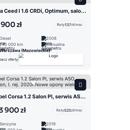
Kia Ceed I 1.6 CRDi, Optimum, salon Polska
 900 zł
Raty
137
zł/msc
Diesel
2008
245 000 km
Manualna
Warszawa (Mazowieckie)
acz oferty:
Opel Corsa 1.2 Salon Pl, serwis ASO, Edition, I. rej. 2020r.Nowe opony wielosez
3 900 zł
Raty
525
zł/msc
Benzyna
2019
132 000 km
Manualna