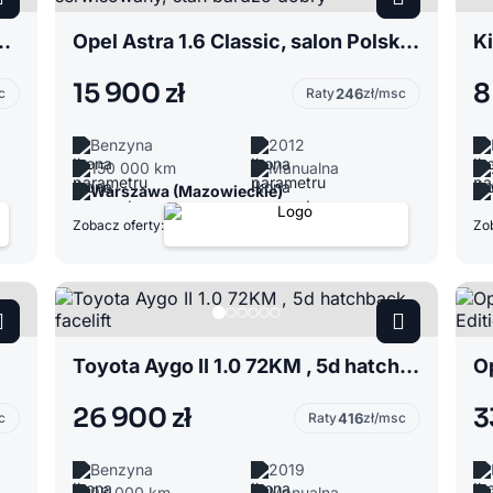
n Polska, SCe , niski przebieg
Opel Astra 1.6 Classic, salon Polska, serwisowany, stan bardzo dobry
15 900 zł
8
c
Raty
246
zł/msc
Benzyna
2012
150 000 km
Manualna
Warszawa (Mazowieckie)
Zobacz oferty:
Zob
Toyota Aygo II 1.0 72KM , 5d hatchback facelift
26 900 zł
3
c
Raty
416
zł/msc
Benzyna
2019
98 000 km
Manualna