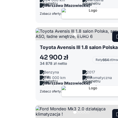
Warszawa (Mazowieckie)
Zobacz oferty:
Toy
42 900 zł
Raty
664
zł/ms
34 878 zł
netto
Benzyna
2017
248 000 km
Automatyczna
Warszawa (Mazowieckie)
Zobacz oferty: