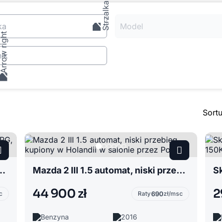
ka
Model
ik
Sort
rej. 2016, LPG, super stan, salon Polska, EURO 6
Mazda 2 III 1.5 automat, niski przebieg, kupiony w Holandii w salonie przez Polkę.
44 900 zł
2
c
Raty
690
zł/msc
Benzyna
2016