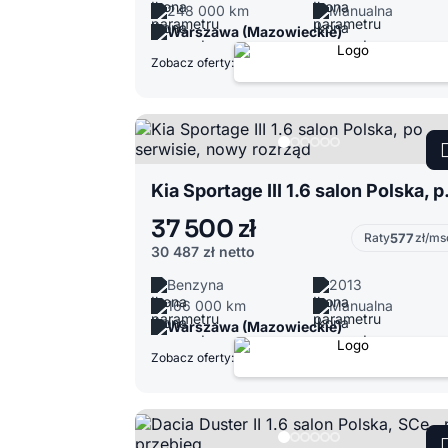
248 000 km
Manualna
Warszawa (Mazowieckie)
Zobacz oferty:
Kia Sportage 
37 500 zł
Raty
577
zł/ms
30 487 zł
netto
Benzyna
2013
166 000 km
Manualna
Warszawa (Mazowieckie)
Zobacz oferty: