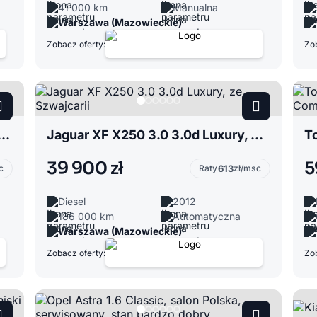
41 000 km
Manualna
Warszawa (Mazowieckie)
Zobacz oferty:
Zob
III 1.6 salon Polska, po serwisie, nowy rozrząd
Jaguar XF X250 3.0 3.0d Luxury, ze Szwajcarii
39 900 zł
5
c
Raty
613
zł/msc
Diesel
2012
186 000 km
Automatyczna
Warszawa (Mazowieckie)
Zobacz oferty:
Zob