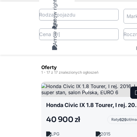
Rodzaj pojazdu
Mar
Cena
[zł
]
Roczn
Oferty
1
- 17
z 17 znalezionych ogłoszeń
Honda Civic IX 1.8 Tourer, I 
40 900 zł
Raty
629
zł/ms
LPG
2015