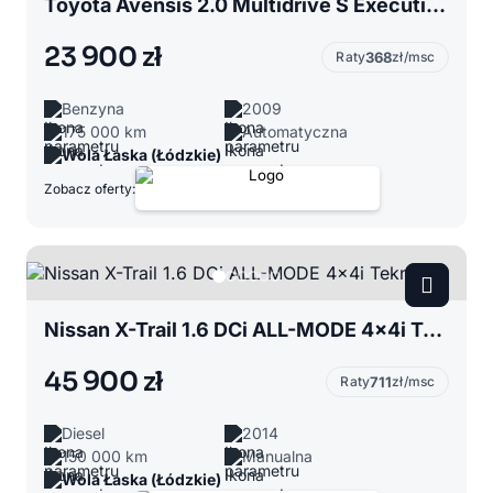
Toyota Avensis 2.0 Multidrive S Executive
23 900 zł
Raty
368
zł/msc
Benzyna
2009
175 000 km
Automatyczna
Wola Łaska (Łódzkie)
Zobacz oferty:
Nissan X-Trail 1.6 DCi ALL-MODE 4x4i Tekna
45 900 zł
Raty
711
zł/msc
Diesel
2014
150 000 km
Manualna
Wola Łaska (Łódzkie)