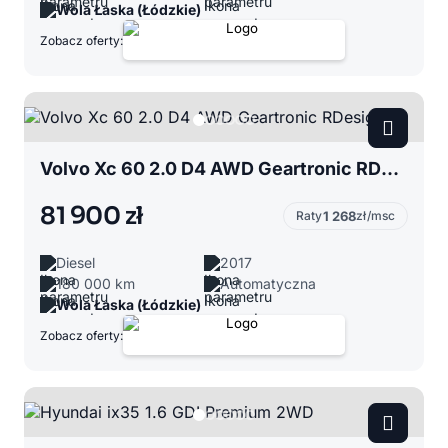
Wola Łaska (Łódzkie)
Zobacz oferty:
Volvo Xc 60 2.0 D4 AWD Geartronic RDesign
81 900 zł
Raty
1 268
zł/msc
Diesel
2017
180 000 km
Automatyczna
Wola Łaska (Łódzkie)
Zobacz oferty: