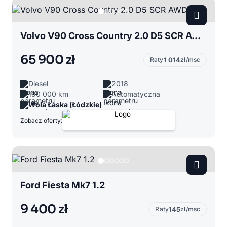
Volvo V90 Cross Country 2.0 D5 SCR AWD
65 900 zł
Raty
1 014
zł/msc
Diesel
2018
190 000 km
Automatyczna
Wola Łaska (Łódzkie)
Zobacz oferty:
Ford Fiesta Mk7 1.2
9 400 zł
Raty
145
zł/msc