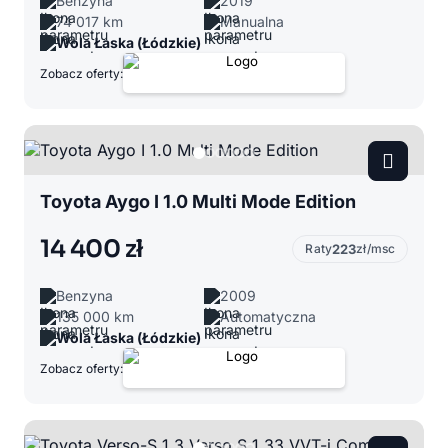
Benzyna
2019
74 017 km
Manualna
Wola Łaska (Łódzkie)
Zobacz oferty:
Toyota Aygo I 1.0 Multi Mode Edition
14 400 zł
Raty
223
zł/msc
Benzyna
2009
135 000 km
Automatyczna
Wola Łaska (Łódzkie)
Zobacz oferty: