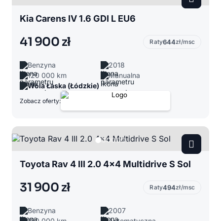
Kia Carens IV 1.6 GDI L EU6
41 900 zł
Raty
644
zł/msc
Benzyna
2018
120 000 km
Manualna
Wola Łaska (Łódzkie)
Zobacz oferty:
Toyota Rav 4 III 2.0 4x4 Multidrive S Sol
31 900 zł
Raty
494
zł/msc
Benzyna
2007
180 000 km
Automatyczna