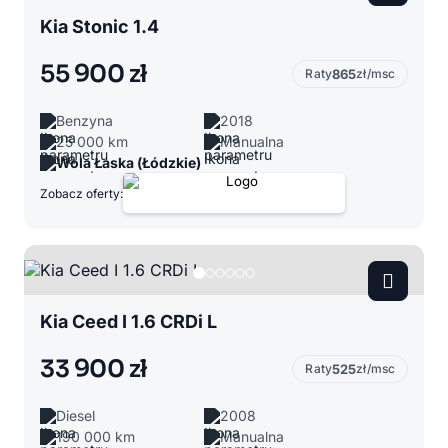
Kia Stonic 1.4
55 900 zł
Raty
865
zł/msc
Benzyna
2018
25 000 km
Manualna
Wola Łaska (Łódzkie)
Zobacz oferty:
Kia Ceed I 1.6 CRDi L
33 900 zł
Raty
525
zł/msc
Diesel
2008
190 000 km
Manualna