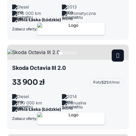
Diesel
2013
210 000 km
Automatyczna
Wola Łaska (Łódzkie)
Zobacz oferty:
Skoda Octavia III 2.0
33 900 zł
Raty
521
zł/msc
Diesel
2014
200 000 km
Manualna
Wola Łaska (Łódzkie)
Zobacz oferty: