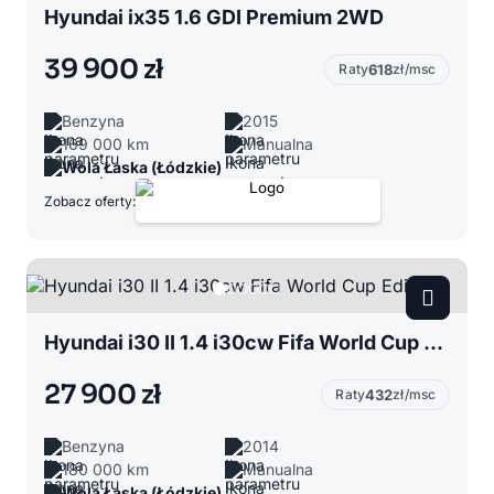
Hyundai ix35 1.6 GDI Premium 2WD
39 900 zł
Raty
618
zł/msc
Benzyna
2015
169 000 km
Manualna
Wola Łaska (Łódzkie)
Zobacz oferty:
Hyundai i30 II 1.4 i30cw Fifa World Cup Edition
27 900 zł
Raty
432
zł/msc
Benzyna
2014
180 000 km
Manualna
Wola Łaska (Łódzkie)