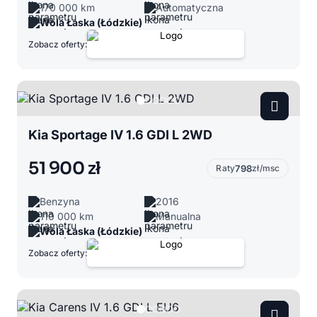
170 000 km
Automatyczna
Wola Łaska (Łódzkie)
Zobacz oferty:
Kia Sportage IV 1.6 GDI L 2WD
51 900 zł
Raty
798
zł/msc
Benzyna
2016
110 000 km
Manualna
Wola Łaska (Łódzkie)
Zobacz oferty: