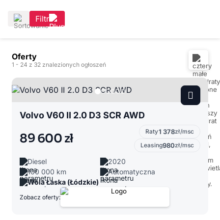
Filtr
Oferty
1
- 24
z 32 znalezionych ogłoszeń
Volvo V60 II 2.0 D3 SCR AWD
Raty
1 378
zł/msc
89 600 zł
Leasing
980
zł/msc
Diesel
2020
100 000 km
Automatyczna
Wola Łaska (Łódzkie)
Zobacz oferty: