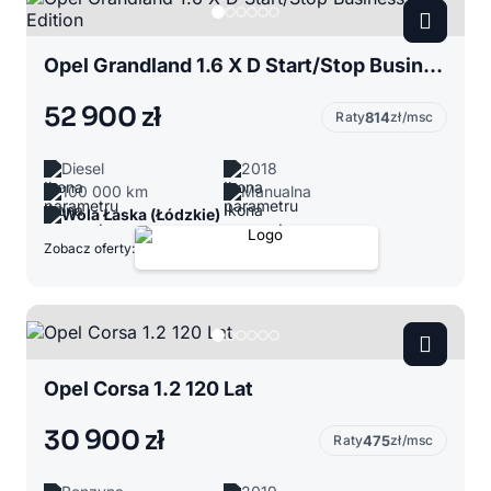
Opel Grandland 1.6 X D Start/Stop Business Edition
52 900 zł
Raty
814
zł/msc
Diesel
2018
100 000 km
Manualna
Wola Łaska (Łódzkie)
Zobacz oferty:
Opel Corsa 1.2 120 Lat
30 900 zł
Raty
475
zł/msc