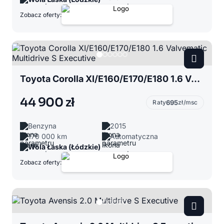
Zobacz oferty:
Toyota Corolla XI/E160/E170/E180 1.6 Valvematic Multidrive S Executive
44 900 zł
Raty
695
zł/msc
Benzyna
2015
170 000 km
Automatyczna
Wola Łaska (Łódzkie)
Zobacz oferty: