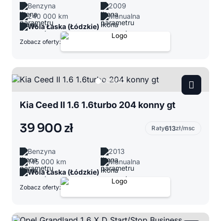
Benzyna
2009
240 000 km
Manualna
Wola Łaska (Łódzkie)
Zobacz oferty:
Kia Ceed II 1.6 1.6turbo 204 konny gt
39 900 zł
Raty
613
zł/msc
Benzyna
2013
145 000 km
Manualna
Wola Łaska (Łódzkie)
Zobacz oferty: