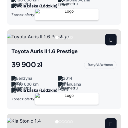
Wola Łaska (Łódzkie)
Zobacz oferty:
Toyota Auris II 1.6 Prestige
39 900 zł
Raty
618
zł/msc
Benzyna
2014
140 000 km
Manualna
Wola Łaska (Łódzkie)
Zobacz oferty: