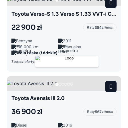
Toyota Verso-S 1.3 Verso S 1.33 VVT-i Comfort
22 900 zł
Raty
354
zł/msc
Benzyna
2011
150 000 km
Manualna
Wola Łaska (Łódzkie)
Zobacz oferty:
Toyota Avensis III 2.0
36 900 zł
Raty
567
zł/msc
Diesel
2016