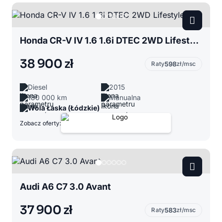
Honda CR-V IV 1.6 1.6i DTEC 2WD Lifestyle Plus
38 900 zł
Raty
598
zł/msc
Diesel
2015
180 000 km
Manualna
Wola Łaska (Łódzkie)
Zobacz oferty:
Audi A6 C7 3.0 Avant
37 900 zł
Raty
583
zł/msc