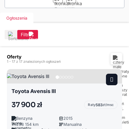
Ogłoszenia
Filtr
Oferty
1
- 17
z 17 znalezionych ogłoszeń
Toyota Avensis III
37 900 zł
Raty
583
zł/msc
Benzyna
2015
238 154 km
Manualna