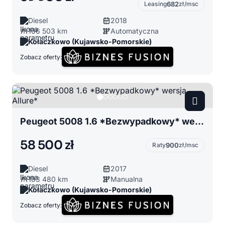
Leasing
682
zł/msc
Diesel
2018
166 503 km
Automatyczna
Kołaczkowo (Kujawsko-Pomorskie)
Zobacz oferty:
Peugeot 5008 1.6 *Bezwypadkowy* wersja Allure*
58 500 zł
Raty
900
zł/msc
Diesel
2017
183 480 km
Manualna
Kołaczkowo (Kujawsko-Pomorskie)
Zobacz oferty: