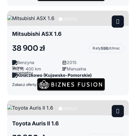
Mitsubishi ASX 1.6
38 900 zł
Raty
598
zł/msc
Benzyna
2015
210 400 km
Manualna
Kołaczkowo (Kujawsko-Pomorskie)
Zobacz oferty:
Toyota Auris II 1.6