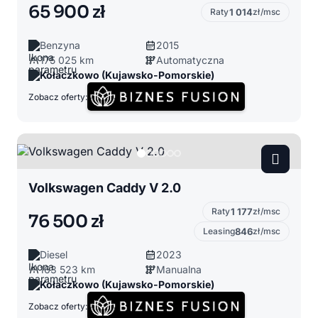
65 900 zł
Raty
1 014
zł/msc
Benzyna
2015
175 025 km
Automatyczna
Kołaczkowo (Kujawsko-Pomorskie)
Zobacz oferty:
Volkswagen Caddy V 2.0
Raty
1 177
zł/msc
76 500 zł
Leasing
846
zł/msc
Diesel
2023
163 523 km
Manualna
Kołaczkowo (Kujawsko-Pomorskie)
Zobacz oferty: