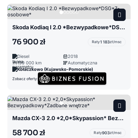
Skoda Kodiaq I 2.0 *Bezwypadkowe*DSG*7-osobowe*
76 900 zł
Raty
1 183
zł/msc
Diesel
2018
199 000 km
Automatyczna
Kołaczkowo (Kujawsko-Pomorskie)
Zobacz oferty:
Mazda CX-3 2.0 *2,0*Skypassion* Bezwypadkowy*Zadbane wnętrze*
58 700 zł
Raty
903
zł/msc