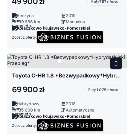
49 900 zł
Raty
767
zł/msc
Benzyna
2019
189 586 km
Manualna
Kołaczkowo (Kujawsko-Pomorskie)
Zobacz oferty:
Toyota C-HR 1.8 *Bezwypadkowy*Hybryda*Niski Przebieg*
69 900 zł
Raty
1 075
zł/msc
Hybrydowy
2018
135 600 km
Automatyczna
Kołaczkowo (Kujawsko-Pomorskie)
Zobacz oferty: