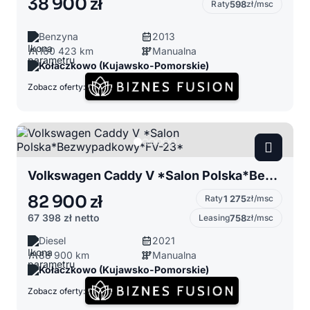
38 900 zł
Raty
598
zł/msc
Benzyna
2013
160 423 km
Manualna
Kołaczkowo (Kujawsko-Pomorskie)
Zobacz oferty:
Volkswagen Caddy V *Salon Polska*Bezwypadkowy*FV-23*
82 900 zł
Raty
1 275
zł/msc
67 398 zł
netto
Leasing
758
zł/msc
Diesel
2021
88 900 km
Manualna
Kołaczkowo (Kujawsko-Pomorskie)
Zobacz oferty: