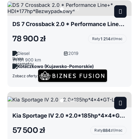
DS 7 Crossback 2.0 * Performance Line+* HDI*177hp*Bezwypadkowy*
78 900 zł
Raty
1 214
zł/msc
Diesel
2019
161 900 km
Kołaczkowo (Kujawsko-Pomorskie)
Zobacz oferty:
Kia Sportage IV 2.0 *2.0*185hp*4x4*GT-Line*
57 500 zł
Raty
884
zł/msc