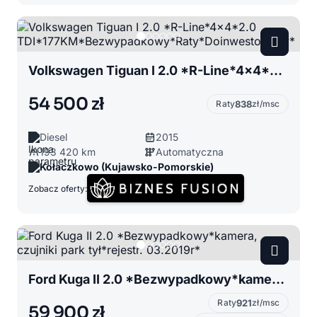
Volkswagen Tiguan I 2.0 *R-Line*4x4*2.0 TDI*177KM*Bezwypadkowy*Raty*Doinwestowany*
54 500 zł
Raty
838
zł/msc
Diesel
2015
193 420 km
Automatyczna
Kołaczkowo (Kujawsko-Pomorskie)
Zobacz oferty:
Ford Kuga II 2.0 *Bezwypadkowy*kamera, czujniki park tył*rejestr. 03.2019r*
Raty
921
zł/msc
59 900 zł