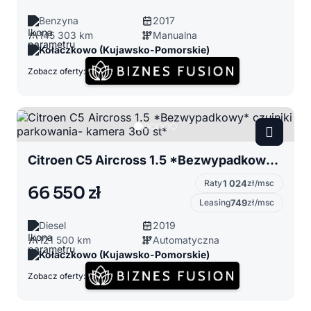
Benzyna
2017
145 303 km
Manualna
Kołaczkowo (Kujawsko-Pomorskie)
Zobacz oferty:
Citroen C5 Aircross 1.5 *Bezwypadkowy* czujniki parkowania- kamera 360 st*
Raty
1 024
zł/msc
66 550 zł
Leasing
749
zł/msc
Diesel
2019
121 500 km
Automatyczna
Kołaczkowo (Kujawsko-Pomorskie)
Zobacz oferty: