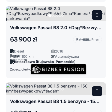
Volkswagen Passat B8 2.0 *Dsg*Bezwypadkowy*Pakiet Zima*Kamera*czujniki parkowania*
63 900 zł
Raty
989
zł/msc
Diesel
2016
227 100 km
Automatyczna
Kołaczkowo (Kujawsko-Pomorskie)
Zobacz oferty:
Volkswagen Passat B8 1.5 benzyna - 150 km*bezwypadkowy*sedan*