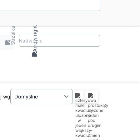
Nadwozie
uj wg
Domyślne