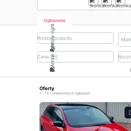
Ogłoszenia
Rodzaj pojazdu
Mar
Cena
[zł
]
Roczn
Oferty
1
- 1
z 1 znalezionych ogłoszeń