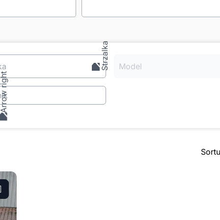
ka
Model
ik
Sort