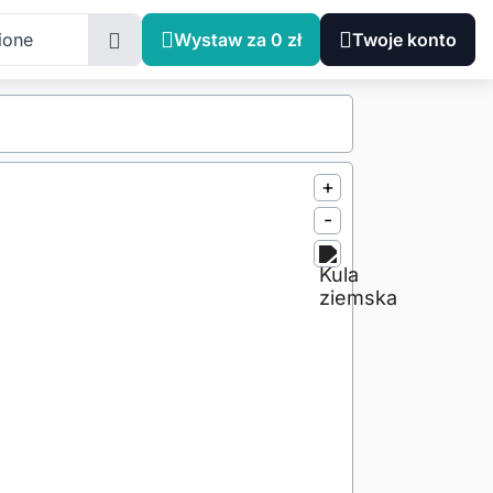
ione
Wystaw za 0 zł
Twoje konto
+
-