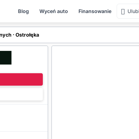
Blog
Wyceń auto
Finansowanie
Ulub
ych ⋅ Ostrołęka
l