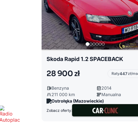
Skoda Rapid 1.2 SPACEBACK
28 900 zł
Raty
447
zł/ms
Benzyna
2014
211 000 km
Manualna
Ostrołęka (Mazowieckie)
Zobacz oferty: