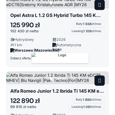
Opel Astra L 1.2 GS Hybrid Turbo 145 KM eDCT6|Srebrny Kristall|Fotele AGR |MY26
125 990 zł
Raty
1 938
zł/msc
102 430 zł
netto
Leasing
1 106
zł/msc
Hybrydowy
2026
1 km
Automatyczna
Warszawa (Mazowieckie)
Zobacz oferty:
Alfa Romeo Junior 1.2 Ibrida Ti 145 KM eDCT6 MHEV| Blu Navigli |Pak. Techno|Fori|MY26
122 890 zł
Raty
1 890
zł/msc
99 910 zł
netto
Leasing
1 081
zł/msc