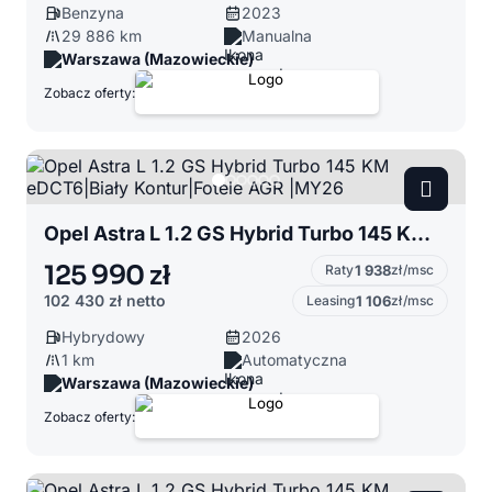
Benzyna
2023
29 886 km
Manualna
Warszawa (Mazowieckie)
Zobacz oferty:
Opel Astra L 1.2 GS Hybrid Turbo 145 KM eDCT6|Biały Kontur|Fotele AGR |MY26
125 990 zł
Raty
1 938
zł/msc
102 430 zł
netto
Leasing
1 106
zł/msc
Hybrydowy
2026
1 km
Automatyczna
Warszawa (Mazowieckie)
Zobacz oferty: