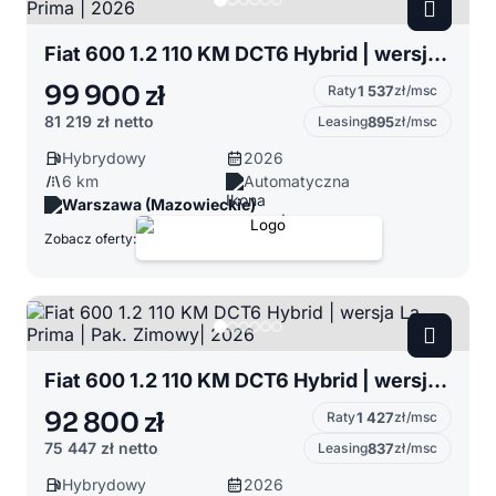
Fiat 600 1.2 110 KM DCT6 Hybrid | wersja La Prima | 2026
99 900 zł
Raty
1 537
zł/msc
81 219 zł
netto
Leasing
895
zł/msc
Hybrydowy
2026
6 km
Automatyczna
Warszawa (Mazowieckie)
Zobacz oferty:
Fiat 600 1.2 110 KM DCT6 Hybrid | wersja La Prima | Pak. Zimowy| 2026
92 800 zł
Raty
1 427
zł/msc
75 447 zł
netto
Leasing
837
zł/msc
Hybrydowy
2026