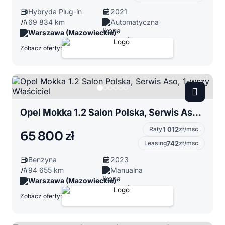
Hybryda Plug-in
2021
69 834 km
Automatyczna
Warszawa (Mazowieckie)
Zobacz oferty:
Opel Mokka 1.2 Salon Polska, Serwis Aso, 1-wszy Właściciel
Raty
1 012
zł/msc
65 800 zł
Leasing
742
zł/msc
Benzyna
2023
94 655 km
Manualna
Warszawa (Mazowieckie)
Zobacz oferty: