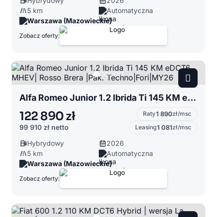
Hybrydowy
2026
5 km
Automatyczna
Warszawa (Mazowieckie)
Zobacz oferty:
Alfa Romeo Junior 1.2 Ibrida Ti 145 KM eDCT6 MHEV| Rosso Brera |Pak. Techno|Fori|MY26
122 890 zł
Raty
1 890
zł/msc
99 910 zł
netto
Leasing
1 081
zł/msc
Hybrydowy
2026
5 km
Automatyczna
Warszawa (Mazowieckie)
Zobacz oferty: