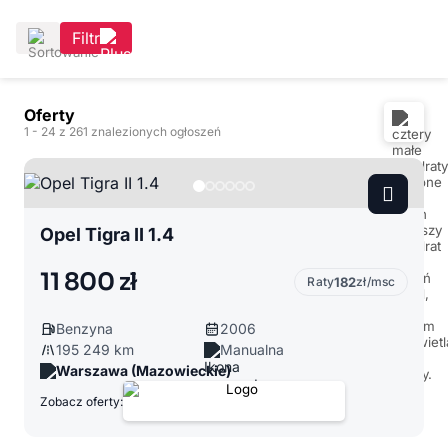
Filtr
Oferty
1
- 24
z 261 znalezionych ogłoszeń
Opel Tigra II 1.4
11 800 zł
Raty
182
zł/msc
Benzyna
2006
195 249 km
Manualna
Warszawa (Mazowieckie)
Zobacz oferty: