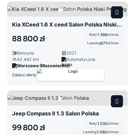
Kia XCeed 1.6 X ceed Salon Polska Niski Przebieg
Raty
1 366
zł/msc
88 800 zł
Leasing
971
zł/msc
Benzyna
2021
42 442 km
Automatyczna
Warszawa (Mazowieckie)
Zobacz oferty:
Jeep Compass II 1.3 Salon Polska
Raty
1 535
zł/msc
99 800 zł
Leasing
1 080
zł/msc