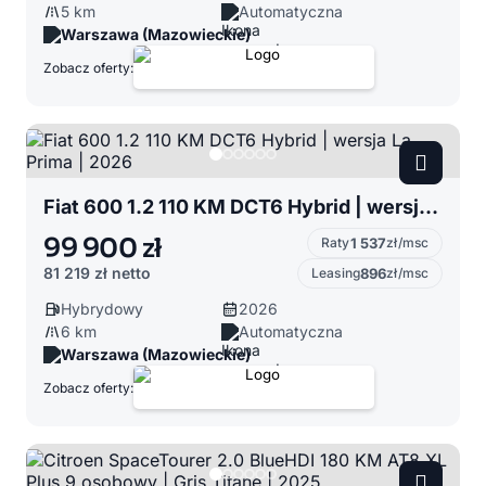
5 km
Automatyczna
Warszawa (Mazowieckie)
Zobacz oferty:
Fiat 600 1.2 110 KM DCT6 Hybrid | wersja La Prima | 2026
99 900 zł
Raty
1 537
zł/msc
81 219 zł
netto
Leasing
896
zł/msc
Hybrydowy
2026
6 km
Automatyczna
Warszawa (Mazowieckie)
Zobacz oferty: