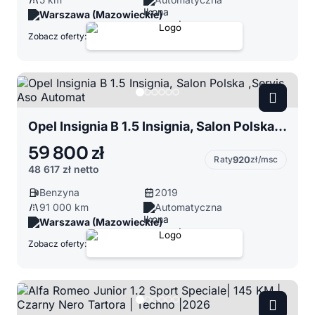
Warszawa (Mazowieckie)
Zobacz oferty:
Opel Insignia B 1.5 Insignia, Salon Polska ,Servis Aso Automat
59 800 zł
Raty
920
zł/msc
48 617 zł
netto
Benzyna
2019
91 000 km
Automatyczna
Warszawa (Mazowieckie)
Zobacz oferty: