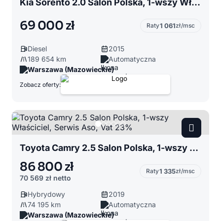
Kia Sorento 2.0 Salon Polska, 1-wszy Właściciel, Serwis Aso, Vat 23%
69 000 zł
Raty
1 061
zł/msc
Diesel
2015
189 654 km
Automatyczna
Warszawa (Mazowieckie)
Zobacz oferty:
Toyota Camry 2.5 Salon Polska, 1-wszy Właściciel, Serwis Aso, Vat 23%
86 800 zł
Raty
1 335
zł/msc
70 569 zł
netto
Hybrydowy
2019
74 195 km
Automatyczna
Warszawa (Mazowieckie)