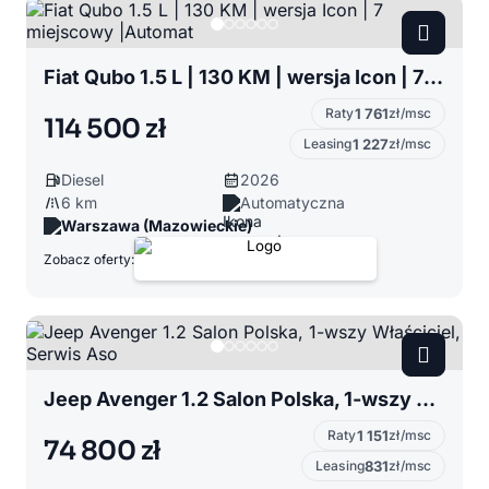
Fiat Qubo 1.5 L | 130 KM | wersja Icon | 7 miejscowy |Automat
Raty
1 761
zł/msc
114 500 zł
Leasing
1 227
zł/msc
Diesel
2026
6 km
Automatyczna
Warszawa (Mazowieckie)
Zobacz oferty:
Jeep Avenger 1.2 Salon Polska, 1-wszy Właściciel, Serwis Aso
Raty
1 151
zł/msc
74 800 zł
Leasing
831
zł/msc