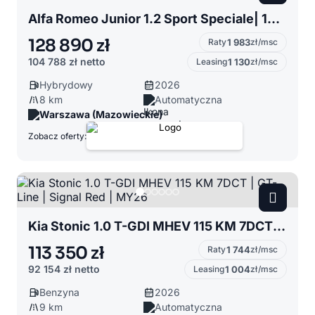
Alfa Romeo Junior 1.2 Sport Speciale| 145 KM | Czarny Nero Tartora | Techno |2026
128 890 zł
Raty
1 983
zł/msc
104 788 zł
netto
Leasing
1 130
zł/msc
Hybrydowy
2026
8 km
Automatyczna
Warszawa (Mazowieckie)
Zobacz oferty:
Kia Stonic 1.0 T-GDI MHEV 115 KM 7DCT | GT-Line | Signal Red | MY26
113 350 zł
Raty
1 744
zł/msc
92 154 zł
netto
Leasing
1 004
zł/msc
Benzyna
2026
9 km
Automatyczna