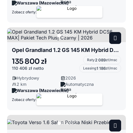
Warszawa (Mazowieckie)
Zobacz oferty:
Opel Grandland 1.2 GS 145 KM Hybrid DCS6 MAX| Pakiet Tech Plus| Czarny | 2026
135 800 zł
Raty
2 089
zł/msc
110 406 zł
netto
Leasing
1 186
zł/msc
Hybrydowy
2026
2 km
Automatyczna
Warszawa (Mazowieckie)
Zobacz oferty: