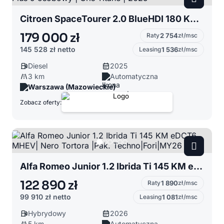
Citroen SpaceTourer 2.0 BlueHDI 180 KM AT8 XL Plus 9 osobowy | Gris Titane | 2025
179 000 zł
Raty
2 754
zł/msc
145 528 zł
netto
Leasing
1 536
zł/msc
Diesel
2025
3 km
Automatyczna
Warszawa (Mazowieckie)
Zobacz oferty:
Alfa Romeo Junior 1.2 Ibrida Ti 145 KM eDCT6 MHEV| Nero Tortora |Pak. Techno|Fori|MY26
122 890 zł
Raty
1 890
zł/msc
99 910 zł
netto
Leasing
1 081
zł/msc
Hybrydowy
2026
5 km
Automatyczna