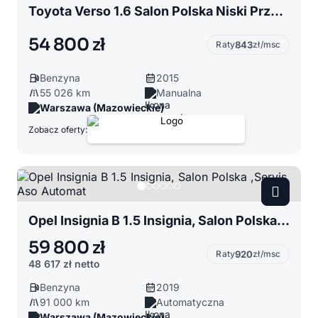
Toyota Verso 1.6 Salon Polska Niski Przebieg
54 800 zł
Raty
843
zł/msc
Benzyna
2015
55 026 km
Manualna
Warszawa (Mazowieckie)
Zobacz oferty:
Opel Insignia B 1.5 Insignia, Salon Polska ,Servis Aso Automat
59 800 zł
Raty
920
zł/msc
48 617 zł
netto
Benzyna
2019
91 000 km
Automatyczna
Warszawa (Mazowieckie)