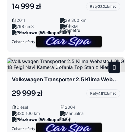
14 999 zł
Raty
232
zł/msc
2011
29 300 km
798 cm3
86 KM
Paczkowo (Wielkopolskie)
Zobacz oferty:
Volkswagen Transporter 2.5 Klima Webasto LONG 18 Felgi Navi Kamera Cofania Top Stan z Niemiec
29 999 zł
Raty
461
zł/msc
Diesel
2004
330 100 km
Manualna
Paczkowo (Wielkopolskie)
Zobacz oferty: