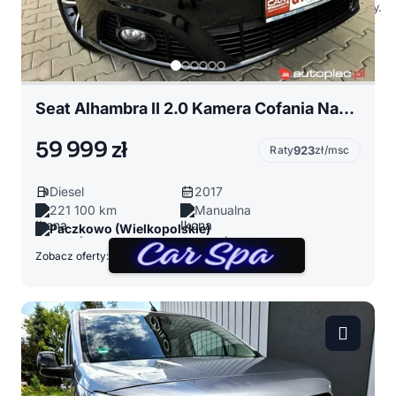
Seat Alhambra II 2.0 Kamera Cofania Navi Pół Skóry LED Pakiet FR z Niemiec Top Stan!!!
59 999 zł
Raty
923
zł/msc
Diesel
2017
221 100 km
Manualna
Paczkowo (Wielkopolskie)
Zobacz oferty: