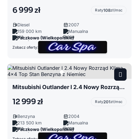
6 999 zł
Raty
108
zł/msc
Diesel
2007
159 000 km
Manualna
Paczkowo (Wielkopolskie)
Zobacz oferty:
Mitsubishi Outlander I 2.4 Nowy Rozrząd Klima 4x4 Top Stan Benzyna z Niemiec
12 999 zł
Raty
201
zł/msc
Benzyna
2004
213 500 km
Manualna
Paczkowo (Wielkopolskie)
Zobacz oferty: