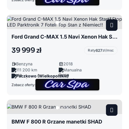
Ford Grand C-MAX 1.5 Navi Xenon Hak Start&Stop LED Parktronik 7 Foteli Top Stan z Niemiec!!
39 999 zł
Raty
627
zł/msc
Benzyna
2018
111 200 km
Manualna
Paczkowo (Wielkopolskie)
Zobacz oferty:
BMW F 800 R Grzane manetki SHAD