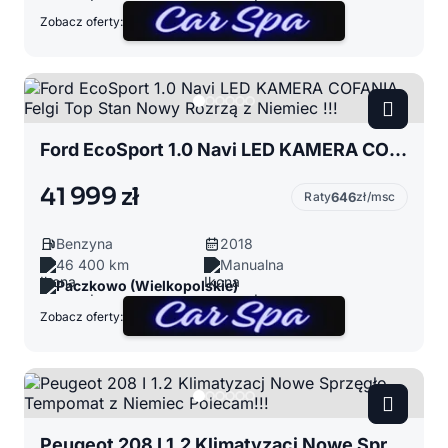
Zobacz oferty:
Ford EcoSport 1.0 Navi LED KAMERA COFANIA Felgi Top Stan Nowy Rozrzą z Niemiec !!!
41 999 zł
Raty
646
zł/msc
Benzyna
2018
46 400 km
Manualna
Paczkowo (Wielkopolskie)
Zobacz oferty:
Peugeot 208 I 1.2 Klimatyzacj Nowe Sprzęgło Tempomat z Niemiec Polecam!!!