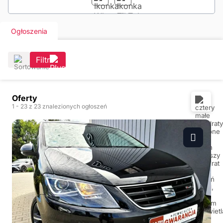
Ogłoszenia
Filtr
Oferty
1
- 23
z 23 znalezionych ogłoszeń