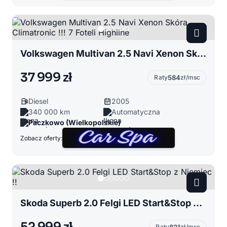
Volkswagen Multivan 2.5 Navi Xenon Skóra Climatronic !!! 7 Foteli Highline
37 999 zł
Raty
584
zł/msc
Diesel
2005
340 000 km
Automatyczna
Paczkowo (Wielkopolskie)
Zobacz oferty:
Skoda Superb 2.0 Felgi LED Start&Stop z Niemiec !!
Raty
zł/msc