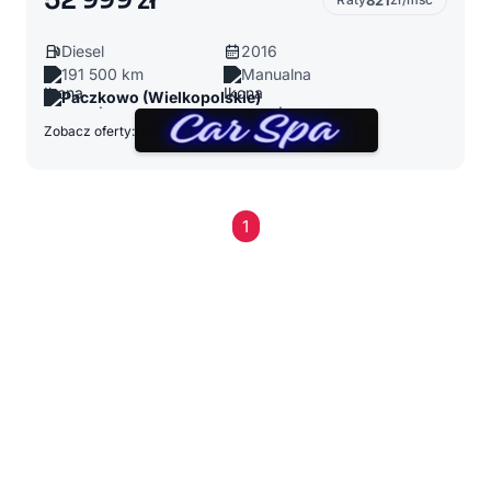
52 999 zł
821
Diesel
2016
191 500 km
Manualna
Paczkowo (Wielkopolskie)
Zobacz oferty:
1