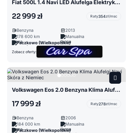
Fiat 500L 1.4 Navi LED Alufelga Elektryka Top Stan z Niemiec Polecam!!!
22 999 zł
Raty
354
zł/msc
Benzyna
2013
178 600 km
Manualna
Paczkowo (Wielkopolskie)
Zobacz oferty:
Volkswagen Eos 2.0 Benzyna Klima Alufelgi Navi Skóra z Niemiec
17 999 zł
Raty
278
zł/msc
Benzyna
2006
184 000 km
Manualna
Paczkowo (Wielkopolskie)