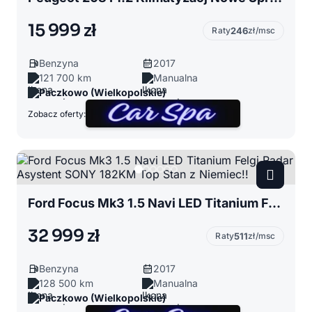
15 999 zł
Raty
246
zł/msc
Benzyna
2017
121 700 km
Manualna
Paczkowo (Wielkopolskie)
Zobacz oferty:
Ford Focus Mk3 1.5 Navi LED Titanium Felgi Radar Asystent SONY 182KM Top Stan z Niemiec!!
32 999 zł
Raty
511
zł/msc
Benzyna
2017
128 500 km
Manualna
Paczkowo (Wielkopolskie)