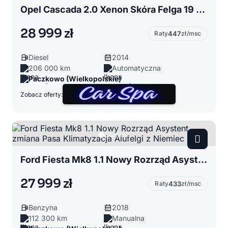
Opel Cascada 2.0 Xenon Skóra Felga 19 KOSMO Top z Niemiec
28 999 zł
Raty
447
zł/msc
Diesel
2014
206 000 km
Automatyczna
Paczkowo (Wielkopolskie)
Zobacz oferty:
Ford Fiesta Mk8 1.1 Nowy Rozrząd Asystent zmiana Pasa Klimatyzacja Alufelgi z Niemiec
27 999 zł
Raty
433
zł/msc
Benzyna
2018
112 300 km
Manualna