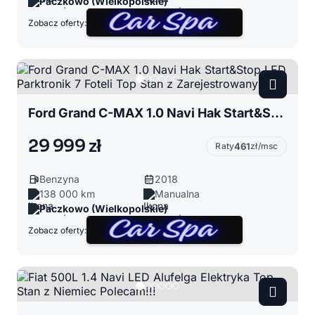
Paczkowo (Wielkopolskie)
Zobacz oferty:
Ford Grand C-MAX 1.0 Navi Hak Start&Stop LED Parktronik 7 Foteli Top Stan z Zarejestrowany
29 999 zł
Raty
461
zł/msc
Benzyna
2018
138 000 km
Manualna
Paczkowo (Wielkopolskie)
Zobacz oferty: