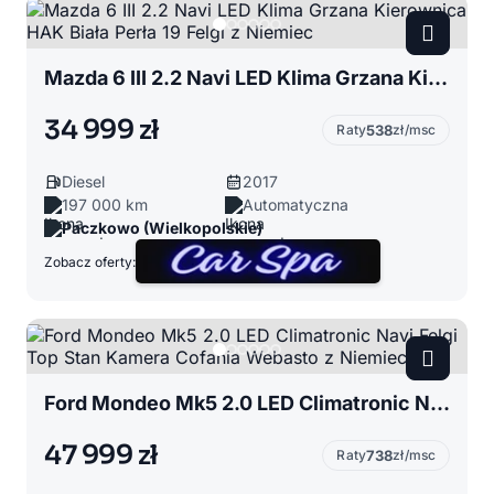
Mazda 6 III 2.2 Navi LED Klima Grzana Kierownica HAK Biała Perła 19 Felgi z Niemiec
34 999 zł
Raty
538
zł/msc
Diesel
2017
197 000 km
Automatyczna
Paczkowo (Wielkopolskie)
Zobacz oferty:
Ford Mondeo Mk5 2.0 LED Climatronic Navi Felgi Top Stan Kamera Cofania Webasto z Niemiec
47 999 zł
Raty
738
zł/msc