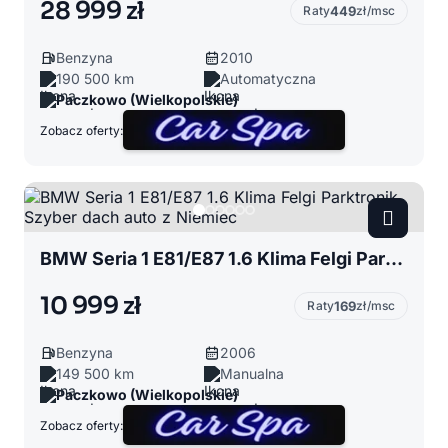
28 999 zł
Raty
449
zł/msc
Benzyna
2010
190 500 km
Automatyczna
Paczkowo (Wielkopolskie)
Zobacz oferty:
BMW Seria 1 E81/E87 1.6 Klima Felgi Parktronik Szyber dach auto z Niemiec
10 999 zł
Raty
169
zł/msc
Benzyna
2006
149 500 km
Manualna
Paczkowo (Wielkopolskie)
Zobacz oferty: