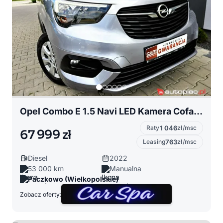
Opel Combo E 1.5 Navi LED Kamera Cofania Felgi Radar Hak Full Full z Niemiec!!
Raty
1 046
zł/msc
67 999 zł
Leasing
763
zł/msc
Diesel
2022
53 000 km
Manualna
Paczkowo (Wielkopolskie)
Zobacz oferty: