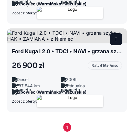
Lipowiec (Warmińsko-Mazurskie)
Zobacz oferty:
Ford Kuga I 2.0 • TDCi • NAVI • grzana szyba • HAK • ZAMIANA • z Niemiec
26 900 zł
Raty
416
zł/msc
Diesel
2009
187 544 km
Manualna
Lipowiec (Warmińsko-Mazurskie)
Zobacz oferty:
1