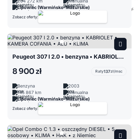
204 272 km
Manualna
Lipowiec (Warmińsko-Mazurskie)
Zobacz oferty:
Peugeot 307 I 2.0 • benzyna • KABRIOLET • KAMERA COFANIA • ALU • KLIMA
8 900 zł
Raty
137
zł/msc
Benzyna
2003
145 867 km
Manualna
Lipowiec (Warmińsko-Mazurskie)
Zobacz oferty: