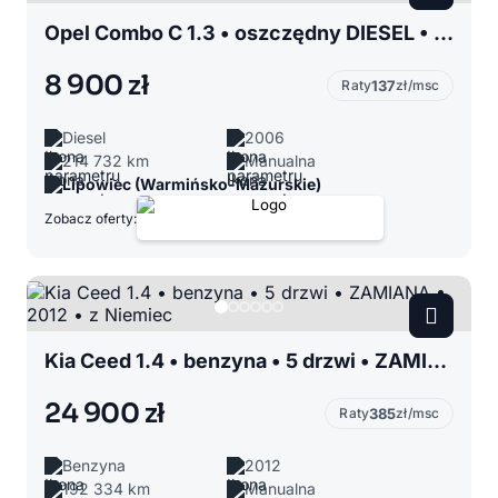
Opel Combo C 1.3 • oszczędny DIESEL • 5 osobowy • KLIMA • HAK • z Niemiec
8 900 zł
Raty
137
zł/msc
Diesel
2006
214 732 km
Manualna
Lipowiec (Warmińsko-Mazurskie)
Zobacz oferty:
Kia Ceed 1.4 • benzyna • 5 drzwi • ZAMIANA • 2012 • z Niemiec
24 900 zł
Raty
385
zł/msc
Benzyna
2012
192 334 km
Manualna