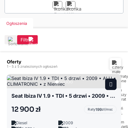
Ogłoszenia
Filtr
Oferty
1
- 5
z 5 znalezionych ogłoszeń
Seat Ibiza IV 1.9 • TDI • 5 drzwi • 2009 • ALU • CLIMATRONIC • z Niemiec
12 900 zł
Raty
199
zł/msc
Diesel
2009