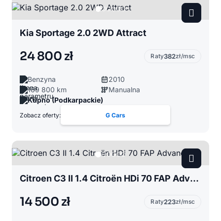
Kia Sportage 2.0 2WD Attract
24 800 zł
Raty
382
zł/msc
Benzyna
2010
169 800 km
Manualna
Kupno (Podkarpackie)
Zobacz oferty:
G Cars
Citroen C3 II 1.4 Citroën HDi 70 FAP Advance
14 500 zł
Raty
223
zł/msc