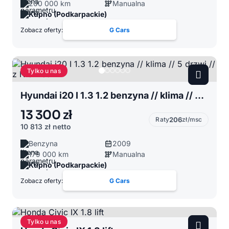
200 000 km
Manualna
Kupno (Podkarpackie)
Zobacz oferty:
G Cars
Tylko u nas
Hyundai i20 I 1.3 1.2 benzyna // klima // 5 drzwi // z Niemiec
13 300 zł
Raty
206
zł/msc
10 813 zł
netto
Benzyna
2009
179 000 km
Manualna
Kupno (Podkarpackie)
Zobacz oferty:
G Cars
Tylko u nas