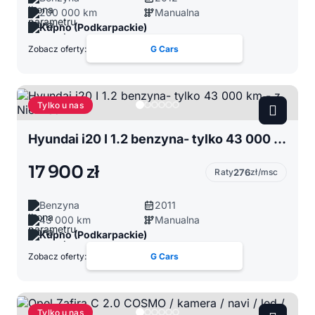
200 000 km
Manualna
Kupno (Podkarpackie)
Zobacz oferty:
G Cars
Tylko u nas
Hyundai i20 I 1.2 benzyna- tylko 43 000 km - z Niemiec
17 900 zł
Raty
276
zł/msc
Benzyna
2011
43 000 km
Manualna
Kupno (Podkarpackie)
Zobacz oferty:
G Cars
Tylko u nas