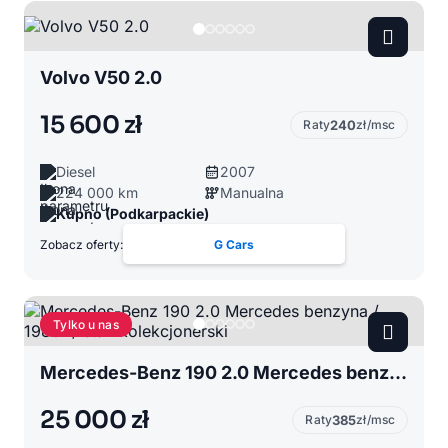
Volvo V50 2.0
15 600 zł
Raty
240
zł/msc
Diesel
2007
224 000 km
Manualna
Kupno (Podkarpackie)
Zobacz oferty:
G Cars
Tylko u nas
Mercedes-Benz 190 2.0 Mercedes benzyna / 1983r / stan kolekcjonerski
25 000 zł
Raty
385
zł/msc