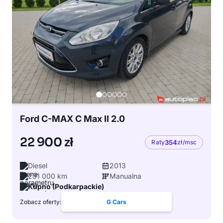
Ford C-MAX C Max II 2.0
22 900 zł
Raty
354
zł/msc
Diesel
2013
231 000 km
Manualna
Kupno (Podkarpackie)
Zobacz oferty:
G Cars