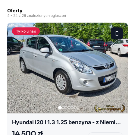
Oferty
4
- 24
z 26 znalezionych ogłoszeń
Tylko u nas
Hyundai i20 I 1.3 1.25 benzyna - z Niemiec - klima - 5 D - po opłatach
14 500 zł