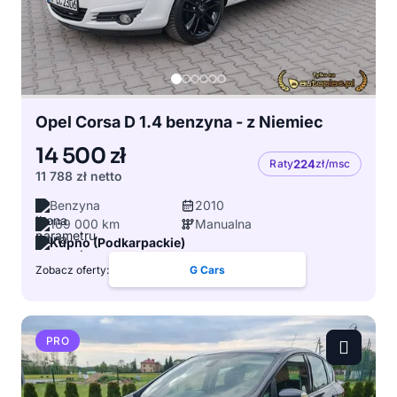
Opel Corsa D 1.4 benzyna - z Niemiec
14 500 zł
Raty
224
zł/msc
11 788 zł
netto
Benzyna
2010
169 000 km
Manualna
Kupno (Podkarpackie)
Zobacz oferty:
G Cars
PRO