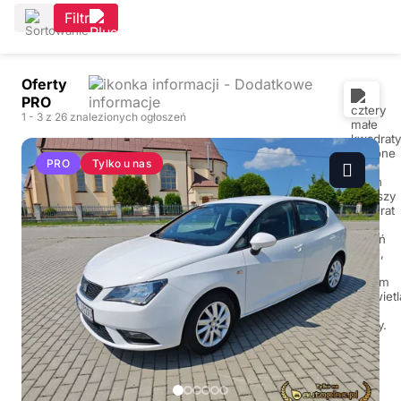
Filtr
Oferty
PRO
1
- 3
z 26 znalezionych ogłoszeń
Tylko u nas
PRO