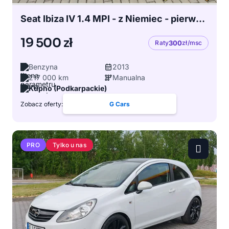
Seat Ibiza IV 1.4 MPI - z Niemiec - pierwszy właściciel
19 500 zł
Raty
300
zł/msc
Benzyna
2013
217 000 km
Manualna
Kupno (Podkarpackie)
Zobacz oferty:
G Cars
Tylko u nas
PRO