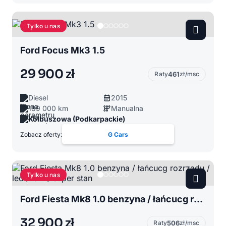
Tylko u nas
Ford Focus Mk3 1.5
29 900 zł
Raty
461
zł/msc
Diesel
2015
189 000 km
Manualna
Kolbuszowa (Podkarpackie)
Zobacz oferty:
G Cars
Tylko u nas
Ford Fiesta Mk8 1.0 benzyna / łańcucg rozrządu / led /navi / super stan
32 900 zł
Raty
506
zł/msc