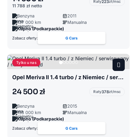
Raty
223
zł/msc
11 788 zł
netto
Benzyna
2011
137 000 km
Manualna
Kupno (Podkarpackie)
Zobacz oferty:
G Cars
Tylko u nas
Opel Meriva II 1.4 turbo / z Niemiec / serwisowany / nowy rozrząd
24 500 zł
Raty
378
zł/msc
Benzyna
2015
153 000 km
Manualna
Kupno (Podkarpackie)
Zobacz oferty:
G Cars