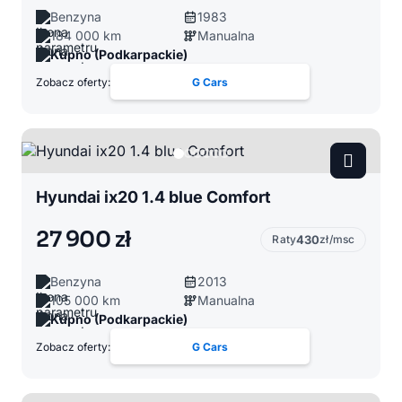
Benzyna
1983
184 000 km
Manualna
Kupno (Podkarpackie)
Zobacz oferty:
G Cars
Hyundai ix20 1.4 blue Comfort
27 900 zł
Raty
430
zł/msc
Benzyna
2013
105 000 km
Manualna
Kupno (Podkarpackie)
Zobacz oferty:
G Cars