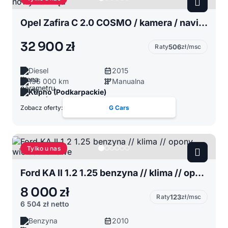
Opel Zafira C 2.0 COSMO / kamera / navi / led / nowy rozrząd
32 900 zł
Raty
506
zł/msc
Diesel
2015
196 000 km
Manualna
Kupno (Podkarpackie)
Zobacz oferty:
G Cars
Tylko u nas
Ford KA II 1.2 1.25 benzyna // klima // opony wielosezonowe
8 000 zł
Raty
123
zł/msc
6 504 zł
netto
Benzyna
2010