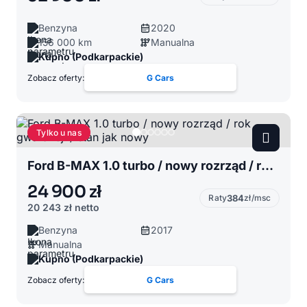
Benzyna
2020
156 000 km
Manualna
Kupno (Podkarpackie)
Zobacz oferty:
G Cars
Tylko u nas
Ford B-MAX 1.0 turbo / nowy rozrząd / rok gwarancji / stan jak nowy
24 900 zł
Raty
384
zł/msc
20 243 zł
netto
Benzyna
2017
Manualna
Kupno (Podkarpackie)
Zobacz oferty:
G Cars