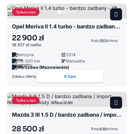
Tylko u nas
Opel Meriva II 1.4 turbo - bardzo zadbany - lift - 2014r
22 900 zł
Raty
353
zł/msc
18 617 zł
netto
Benzyna
2014
170 000 km
Manualna
Warszawa (Mazowieckie)
Zobacz oferty:
G Cars
Tylko u nas
Mazda 3 III 1.5 D / bardzo zadbana / import Niemcy / pierwszy właściciel
28 500 zł
Raty
439
zł/msc