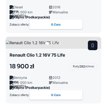
Diesel
2016
275 000 km
Manualna
Kupno (Podkarpackie)
Zobacz oferty:
G Cars
Renault Clio 1.2 16V 75 Life
18 900 zł
Raty
292
zł/msc
Benzyna
2012
190 000 km
Manualna
Kupno (Podkarpackie)
Zobacz oferty:
G Cars