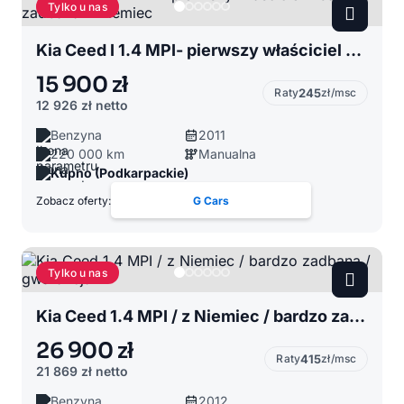
Tylko u nas
Kia Ceed I 1.4 MPI- pierwszy właściciel - bardzo zadbana z Niemiec
15 900 zł
Raty
245
zł/msc
12 926 zł
netto
Benzyna
2011
220 000 km
Manualna
Kupno (Podkarpackie)
Zobacz oferty:
G Cars
Tylko u nas
Kia Ceed 1.4 MPI / z Niemiec / bardzo zadbana / gwarancja
26 900 zł
Raty
415
zł/msc
21 869 zł
netto
Benzyna
2012