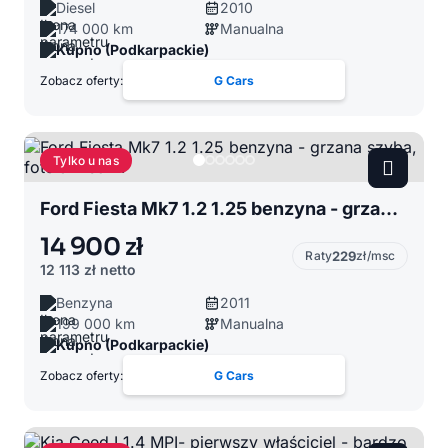
Diesel
2010
174 000 km
Manualna
Kupno (Podkarpackie)
Zobacz oferty:
G Cars
Tylko u nas
Ford Fiesta Mk7 1.2 1.25 benzyna - grzana szyba, fotele - isofix
14 900 zł
Raty
229
zł/msc
12 113 zł
netto
Benzyna
2011
199 000 km
Manualna
Kupno (Podkarpackie)
Zobacz oferty:
G Cars