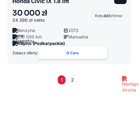
Honda Civic IX 1.8 lift
30 000 zł
Raty
461
zł/msc
24 390 zł
netto
Benzyna
2013
210 000 km
Manualna
Kupno (Podkarpackie)
Zobacz oferty:
G Cars
1
2