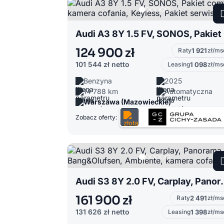
Audi
124 900 zł
Raty
1 921
zł/ms
101 544 zł
netto
Leasing
1 098
zł/ms
Benzyna
2025
14 788 km
Automatyczna
Warszawa (Mazowieckie)
Zobacz oferty:
Audi S3 8Y 2.0 FV, Carplay, P
161 900 zł
Raty
2 491
zł/ms
131 626 zł
netto
Leasing
1 398
zł/ms