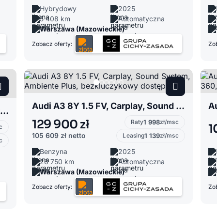
Hybrydowy
2025
5 408 km
Automatyczna
Warszawa (Mazowieckie)
Zobacz oferty:
Zob
Audi A3 8Y 1.5 FV, Carplay, Sound System, Ambiente Plus, bezkluczykowy dostęp
Audi A4 B9 2.0 FV, Matrix LED, pakiet Competition, Indukcja, kamera cofania, Virtual
129 900 zł
Raty
1 998
zł/msc
1
c
105 609 zł
netto
Leasing
1 139
zł/msc
c
Benzyna
2025
26 750 km
Automatyczna
Warszawa (Mazowieckie)
Zobacz oferty:
Zob