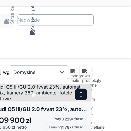
Nadwozie
uj wg
Domyślne
Audi Q5 III/GU 2.0 fvvat 23%, automat, matrix, kamery 360, ambiente, fotele sportowe
09 900 zł
Raty
3 229
zł/msc
0 650 zł
netto
Leasing
1 787
zł/msc