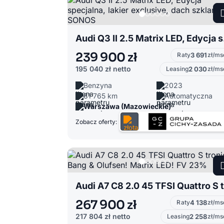
Audi Q3 I
239 900 zł
Raty
3 691
zł/ms
195 040 zł
netto
Leasing
2 030
zł/ms
Benzyna
2023
81 765 km
Automatyczna
Warszawa (Mazowieckie)
Zobacz oferty:
267 900 zł
Raty
4 138
zł/ms
217 804 zł
netto
Leasing
2 258
zł/ms