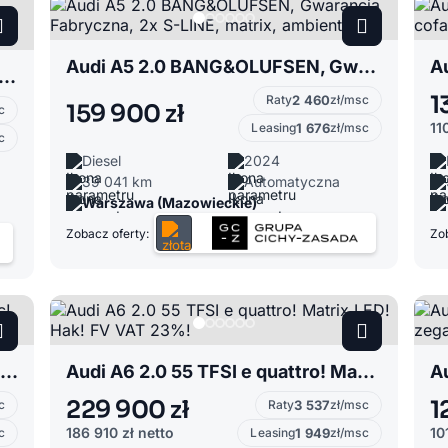
Audi A5 2.0 BANG&OLUFSEN, Gwarancja Fabryczna, 2x S-LINE, matrix, ambiente
I 2.5 Matrix LED, Edycja specjalna, lakier exclusive, dach szklany, SONOS
1
Raty
2 460
zł/msc
159 900 zł
c
11
Leasing
1 676
zł/msc
c
Diesel
2024
39 041 km
Automatyczna
Warszawa (Mazowieckie)
Zobacz oferty:
Zob
Audi A7 C8 2.0 45 TFSI Quattro S tronic! Bang & Olufsen! Matrix LED! FV 23%
Audi A6 2.0 55 TFSI e quattro! Matrix LED! Hak! FV VAT 23%!
229 900 zł
1
c
Raty
3 537
zł/msc
186 910 zł
netto
10
c
Leasing
1 949
zł/msc