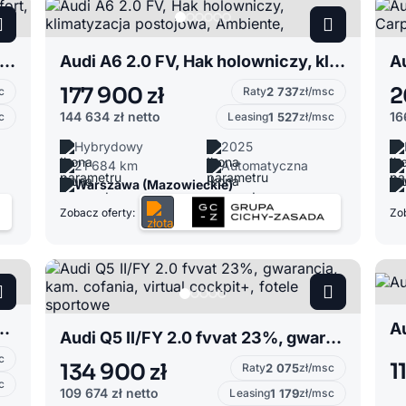
 A3 8Y 1.5 FV, SONOS, Pakiet comfort, kamera cofania, Keyless, Pakiet serwisowy
Audi A6 2.0 FV, Hak holowniczy, klimatyzacja postojowa, Ambiente,
177 900 zł
2
c
Raty
2 737
zł/msc
144 634 zł
netto
16
c
Leasing
1 527
zł/msc
Hybrydowy
2025
21 684 km
Automatyczna
Warszawa (Mazowieckie)
Zobacz oferty:
Zob
anorama, Bang&Olufsen, Ambiente, kamera cofania
Au
Audi Q5 II/FY 2.0 fvvat 23%, gwarancja, kam. cofania, virtual cockpit+, fotele sportowe
c
1
134 900 zł
Raty
2 075
zł/msc
c
109 674 zł
netto
Leasing
1 179
zł/msc