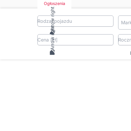
Ogłoszenia
Rodzaj pojazdu
Mar
Cena
[zł
]
Roczn