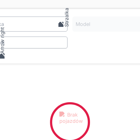
ka
Model
ik