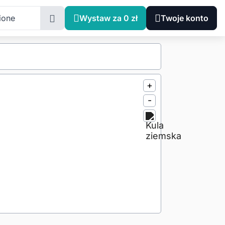
ione
Wystaw za 0 zł
Twoje konto
+
-