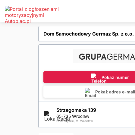
Dom Samochodowy Germaz Sp. z o.o.
Pokaż numer
Pokaż adres e-mai
Strzegomska 139
65-735 Wrocław
Dolnośląskie, M. Wrocław