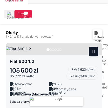
Ogłoszenia
Filtr
Oferty
1
- 24
z 174 znalezionych ogłoszeń
Fiat 600 1.2
105 500 zł
Raty
1 623
zł/msc
85 772 zł
netto
Leasing
941
zł/msc
Hybrydowy
2026
5 km
Automatyczna
Warszawa (Mazowieckie)
Zobacz oferty: