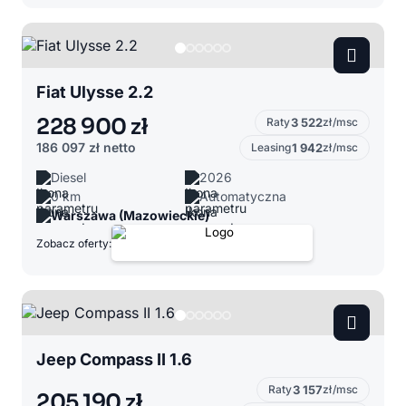
Fiat Ulysse 2.2
228 900 zł
Raty
3 522
zł/msc
186 097 zł
netto
Leasing
1 942
zł/msc
Diesel
2026
0 km
Automatyczna
Warszawa (Mazowieckie)
Zobacz oferty:
Jeep Compass II 1.6
Raty
3 157
zł/msc
205 190 zł