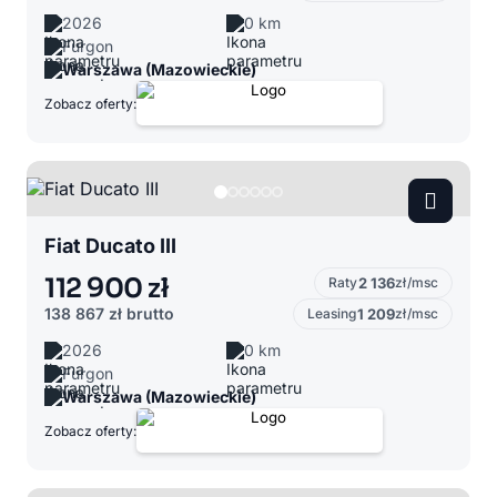
2026
0 km
Furgon
Warszawa (Mazowieckie)
Zobacz oferty:
Fiat Ducato III
112 900 zł
Raty
2 136
zł/msc
138 867 zł
brutto
Leasing
1 209
zł/msc
2026
0 km
Furgon
Warszawa (Mazowieckie)
Zobacz oferty: