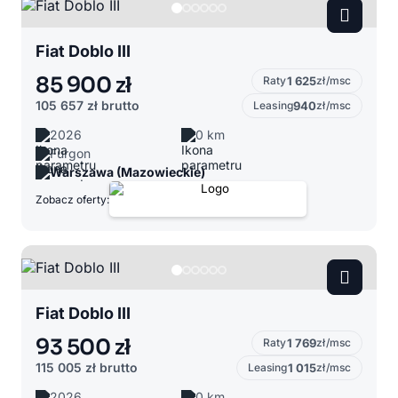
Fiat Doblo III
85 900 zł
Raty
1 625
zł/msc
105 657 zł
brutto
Leasing
940
zł/msc
2026
0 km
Furgon
Warszawa (Mazowieckie)
Zobacz oferty:
Fiat Doblo III
93 500 zł
Raty
1 769
zł/msc
115 005 zł
brutto
Leasing
1 015
zł/msc
2026
0 km