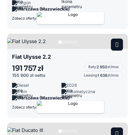
Furgon
Warszawa (Mazowieckie)
Zobacz oferty:
Fiat Ulysse 2.2
191 757 zł
Raty
2 950
zł/msc
155 900 zł
netto
Leasing
1 636
zł/msc
Diesel
2026
0 km
Automatyczna
Warszawa (Mazowieckie)
Zobacz oferty: