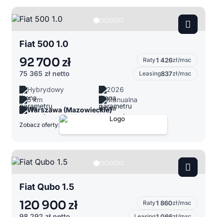
Fiat 500 1.0
92 700 zł
Raty
1 426
zł/msc
75 365 zł
netto
Leasing
837
zł/msc
Hybrydowy
2026
5 km
Manualna
Warszawa (Mazowieckie)
Zobacz oferty:
Fiat Qubo 1.5
120 900 zł
Raty
1 860
zł/msc
98 292 zł
netto
Leasing
1 066
zł/msc