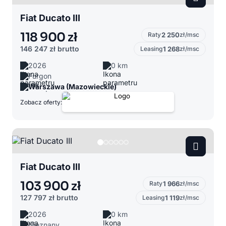
Fiat Ducato III
118 900 zł
Raty
2 250
zł/msc
146 247 zł
brutto
Leasing
1 268
zł/msc
2026
0 km
Furgon
Warszawa (Mazowieckie)
Zobacz oferty:
Fiat Ducato III
103 900 zł
Raty
1 966
zł/msc
127 797 zł
brutto
Leasing
1 119
zł/msc
2026
0 km
Nieznany