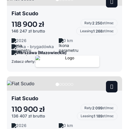
Fiat Scudo
118 900 zł
Raty
2 250
zł/msc
146 247 zł
brutto
Leasing
1 268
zł/msc
2026
0 km
Doka - brygadówka
Warszawa (Mazowieckie)
Zobacz oferty:
Fiat Scudo
110 900 zł
Raty
2 099
zł/msc
136 407 zł
brutto
Leasing
1 189
zł/msc
2026
0 km