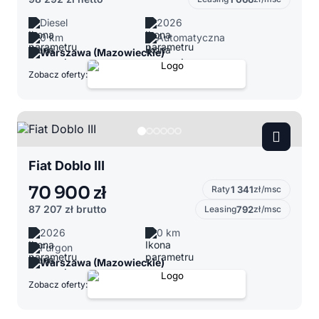
Diesel
2026
0 km
Automatyczna
Warszawa (Mazowieckie)
Zobacz oferty:
Fiat Doblo III
70 900 zł
Raty
1 341
zł/msc
87 207 zł
brutto
Leasing
792
zł/msc
2026
0 km
Furgon
Warszawa (Mazowieckie)
Zobacz oferty: