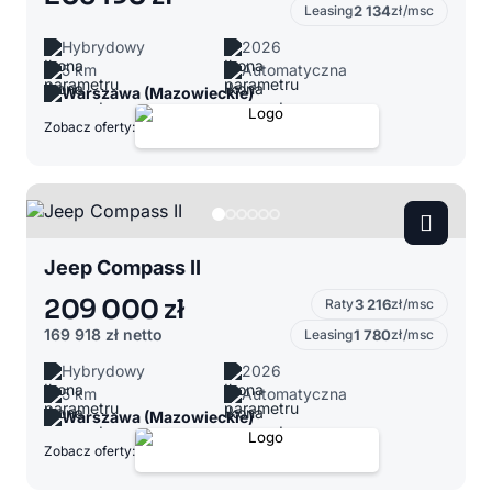
Leasing
2 134
zł/msc
Hybrydowy
2026
5 km
Automatyczna
Warszawa (Mazowieckie)
Zobacz oferty:
Jeep Compass II
209 000 zł
Raty
3 216
zł/msc
169 918 zł
netto
Leasing
1 780
zł/msc
Hybrydowy
2026
5 km
Automatyczna
Warszawa (Mazowieckie)
Zobacz oferty: