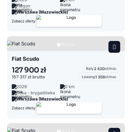
Furgon
Warszawa (Mazowieckie)
Zobacz oferty:
Fiat Scudo
127 900 zł
Raty
2 420
zł/msc
157 317 zł
brutto
Leasing
1 358
zł/msc
2026
0 km
Doka - brygadówka
Warszawa (Mazowieckie)
Zobacz oferty: