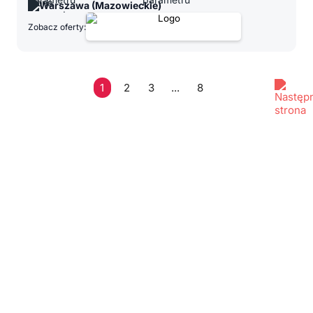
Warszawa (Mazowieckie)
Zobacz oferty:
1
2
3
...
8