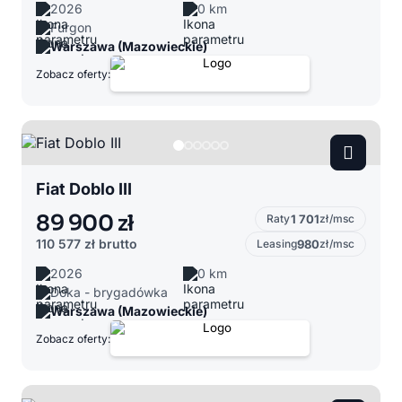
2026
0 km
Furgon
Warszawa (Mazowieckie)
Zobacz oferty:
Fiat Doblo III
89 900 zł
Raty
1 701
zł/msc
110 577 zł
brutto
Leasing
980
zł/msc
2026
0 km
Doka - brygadówka
Warszawa (Mazowieckie)
Zobacz oferty: