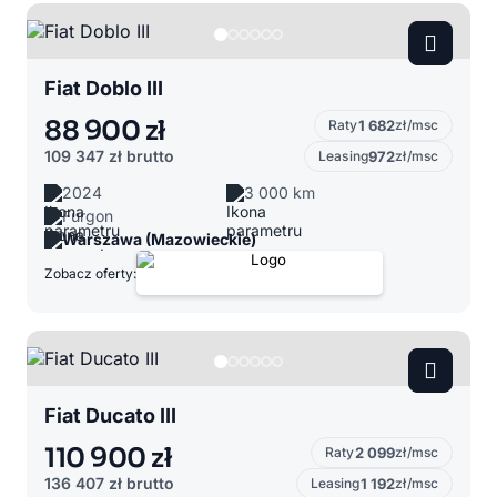
Fiat Doblo III
88 900 zł
Raty
1 682
zł/msc
109 347 zł
brutto
Leasing
972
zł/msc
2024
3 000 km
Furgon
Warszawa (Mazowieckie)
Zobacz oferty:
Fiat Ducato III
110 900 zł
Raty
2 099
zł/msc
136 407 zł
brutto
Leasing
1 192
zł/msc