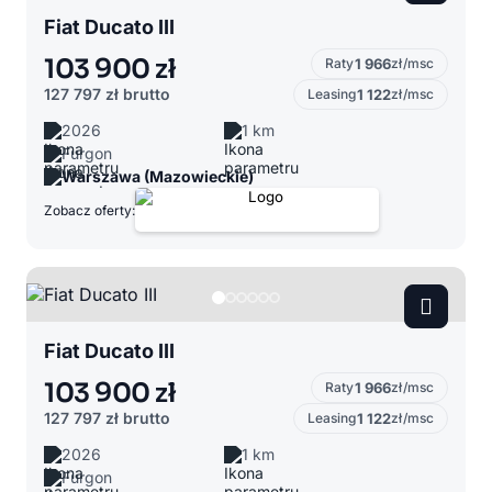
Fiat Ducato III
103 900 zł
Raty
1 966
zł/msc
127 797 zł
brutto
Leasing
1 122
zł/msc
2026
1 km
Furgon
Warszawa (Mazowieckie)
Zobacz oferty:
Fiat Ducato III
103 900 zł
Raty
1 966
zł/msc
127 797 zł
brutto
Leasing
1 122
zł/msc
2026
1 km
Furgon