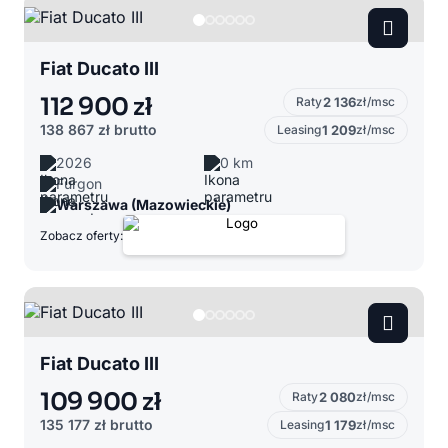
Fiat Ducato III
112 900 zł
Raty
2 136
zł/msc
138 867 zł
brutto
Leasing
1 209
zł/msc
2026
0 km
Furgon
Warszawa (Mazowieckie)
Zobacz oferty:
Fiat Ducato III
109 900 zł
Raty
2 080
zł/msc
135 177 zł
brutto
Leasing
1 179
zł/msc