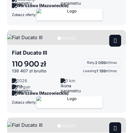
Warszawa (Mazowieckie)
Zobacz oferty:
Fiat Ducato III
110 900 zł
Raty
2 099
zł/msc
136 407 zł
brutto
Leasing
1 189
zł/msc
2026
0 km
Furgon
Warszawa (Mazowieckie)
Zobacz oferty: