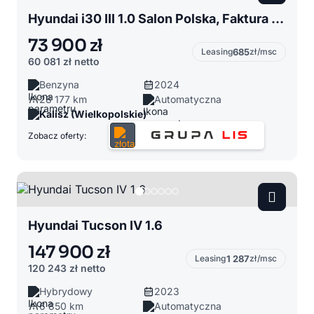
Hyundai i30 III 1.0 Salon Polska, Faktura VAT 23%, Smart Led, 120KM
73 900 zł
Leasing
685
zł/msc
60 081 zł
netto
Benzyna
2024
28 177 km
Automatyczna
Kalisz (Wielkopolskie)
Zobacz oferty:
Hyundai Tucson IV 1.6
147 900 zł
Leasing
1 287
zł/msc
120 243 zł
netto
Hybrydowy
2023
6 850 km
Automatyczna