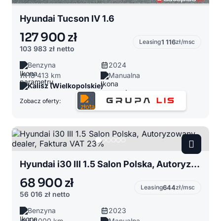
Hyundai Tucson IV 1.6
127 900 zł
Leasing
1 116
zł/msc
103 983 zł
netto
Benzyna
2024
18 413 km
Manualna
Kalisz (Wielkopolskie)
Zobacz oferty:
Hyundai i30 III 1.5 Salon Polska, Autoryzowany dealer, Faktura VAT 23%
68 900 zł
Leasing
644
zł/msc
56 016 zł
netto
Benzyna
2023
54 000 km
Manualna