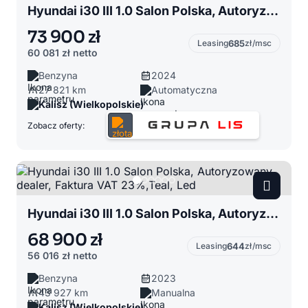
Hyundai i30 III 1.0 Salon Polska, Autoryzowany dealer, Faktura VAT 23%,Teal, DCT, LED
73 900 zł
Leasing
685
zł/msc
60 081 zł
netto
Benzyna
2024
27 821 km
Automatyczna
Kalisz (Wielkopolskie)
Zobacz oferty:
Hyundai i30 III 1.0 Salon Polska, Autoryzowany dealer, Faktura VAT 23%,Teal, Led
68 900 zł
Leasing
644
zł/msc
56 016 zł
netto
Benzyna
2023
43 927 km
Manualna
Kalisz (Wielkopolskie)