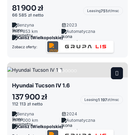
81 900 zł
Leasing
751
zł/msc
66 585 zł
netto
Benzyna
2023
61 853 km
Automatyczna
Kalisz (Wielkopolskie)
Zobacz oferty:
Hyundai Tucson IV 1.6
137 900 zł
Leasing
1 197
zł/msc
112 113 zł
netto
Benzyna
2024
18 000 km
Automatyczna
Kalisz (Wielkopolskie)