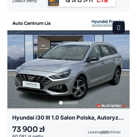
Zobacz oferty:
Hyundai i30 III 1.0 Salon Polska, Autoryzowany dealer, T-GDi, 120KM, Faktura VAT 23%
73 900 zł
Leasing
685
zł/msc
60 081 zł
netto