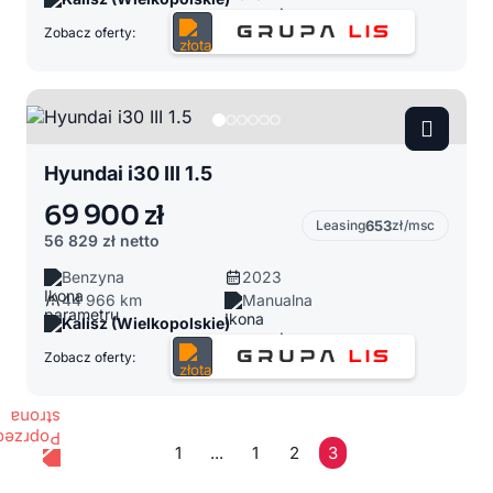
Zobacz oferty:
Hyundai i30 III 1.5
69 900 zł
Leasing
653
zł/msc
56 829 zł
netto
Benzyna
2023
44 966 km
Manualna
Kalisz (Wielkopolskie)
Zobacz oferty:
1
...
1
2
3