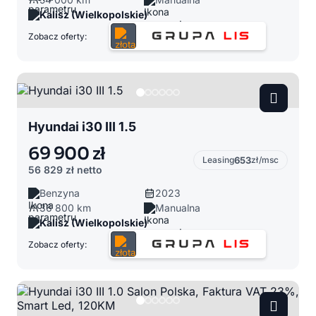
Kalisz (Wielkopolskie)
Zobacz oferty:
Hyundai i30 III 1.5
69 900 zł
Leasing
653
zł/msc
56 829 zł
netto
Benzyna
2023
36 800 km
Manualna
Kalisz (Wielkopolskie)
Zobacz oferty: