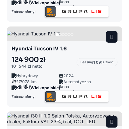
Kalisz (Wielkopolskie)
Zobacz oferty:
Hyundai Tucson IV 1.6
124 900 zł
Leasing
1 091
zł/msc
101 544 zł
netto
Hybrydowy
2024
27 978 km
Automatyczna
Kalisz (Wielkopolskie)
Zobacz oferty: