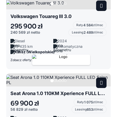
Volkswagen Touareg III 3.0
295 900 zł
Raty
4 584
zł/msc
240 569 zł
netto
Leasing
2 489
zł/msc
Diesel
2024
19 435 km
Automatyczna
Kalisz (Wielkopolskie)
Zobacz oferty:
Seat Arona 1.0 110KM Xperience FULL LED Salon PL
69 900 zł
Raty
1 075
zł/msc
56 829 zł
netto
Leasing
653
zł/msc