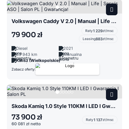
Volkswagen Caddy V 2.0 | Manual | Life | Serwis ASO | Salon PL | Gwarancja!
Raty
1 229
zł/msc
79 900 zł
Leasing
883
zł/msc
Diesel
2021
63 943 km
Manualna
Kalisz (Wielkopolskie)
Zobacz oferty:
Skoda Kamiq 1.0 Style 110KM I LED I Gwarancja I Salon PL
73 900 zł
Raty
1 137
zł/msc
60 081 zł
netto