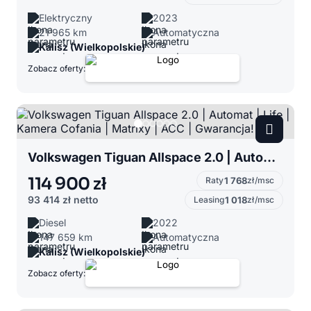
Elektryczny
2023
21 965 km
Automatyczna
Kalisz (Wielkopolskie)
Zobacz oferty:
Volkswagen Tiguan Allspace 2.0 | Automat | Life | Kamera Cofania | Matrixy | ACC | Gwarancja!
114 900 zł
Raty
1 768
zł/msc
93 414 zł
netto
Leasing
1 018
zł/msc
Diesel
2022
147 659 km
Automatyczna
Kalisz (Wielkopolskie)
Zobacz oferty: