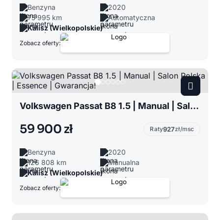
Benzyna
2020
75 995 km
Automatyczna
Kalisz (Wielkopolskie)
Zobacz oferty:
Volkswagen Passat B8 1.5 | Manual | Salon Polska | Essence | Gwarancja!
59 900 zł
Raty
927
zł/msc
Benzyna
2020
126 808 km
Manualna
Kalisz (Wielkopolskie)
Zobacz oferty: