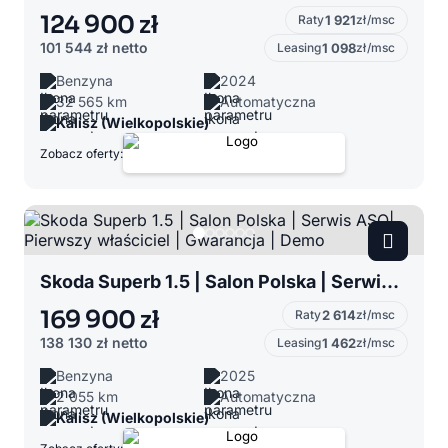
124 900 zł
Raty
1 921
zł/msc
101 544 zł
netto
Leasing
1 098
zł/msc
Benzyna
2024
32 565 km
Automatyczna
Kalisz (Wielkopolskie)
Zobacz oferty:
Skoda Superb 1.5 | Salon Polska | Serwis ASO| Pierwszy właściciel | Gwarancja | Demo
169 900 zł
Raty
2 614
zł/msc
138 130 zł
netto
Leasing
1 462
zł/msc
Benzyna
2025
2 055 km
Automatyczna
Kalisz (Wielkopolskie)