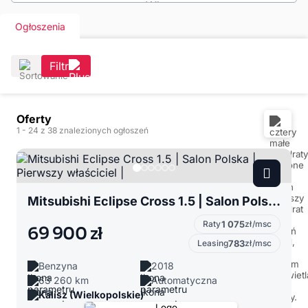
Ogłoszenia
Filtr
Oferty
1
- 24
z 38 znalezionych ogłoszeń
Mitsubishi Eclipse Cross 1.5 | Salon Polska | Pierwszy właściciel |
Raty
1 075
zł/msc
69 900 zł
Leasing
783
zł/msc
Benzyna
2018
63 260 km
Automatyczna
Kalisz (Wielkopolskie)