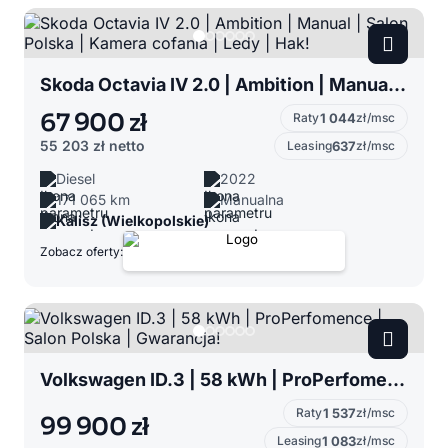
Skoda Octavia IV 2.0 | Ambition | Manual | Salon Polska | Kamera cofania | Ledy | Hak!
67 900 zł
Raty
1 044
zł/msc
55 203 zł
netto
Leasing
637
zł/msc
Diesel
2022
171 065 km
Manualna
Kalisz (Wielkopolskie)
Zobacz oferty:
Volkswagen ID.3 | 58 kWh | ProPerfomence | Salon Polska | Gwarancja!
Raty
1 537
zł/msc
99 900 zł
Leasing
1 083
zł/msc