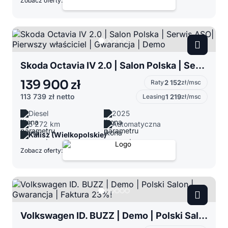
Zobacz oferty:
Skoda Octavia IV 2.0 | Salon Polska | Serwis ASO| Pierwszy właściciel | Gwarancja | Demo
139 900 zł
Raty
2 152
zł/msc
113 739 zł
netto
Leasing
1 219
zł/msc
Diesel
2025
5 272 km
Automatyczna
Kalisz (Wielkopolskie)
Zobacz oferty:
Volkswagen ID. BUZZ | Demo | Polski Salon | Gwarancja | Faktura 23%!