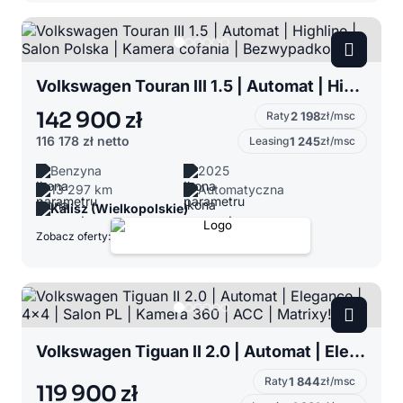
Volkswagen Touran III 1.5 | Automat | Highline | Salon Polska | Kamera cofania | Bezwypadkowy!
142 900 zł
Raty
2 198
zł/msc
116 178 zł
netto
Leasing
1 245
zł/msc
Benzyna
2025
13 297 km
Automatyczna
Kalisz (Wielkopolskie)
Zobacz oferty:
Volkswagen Tiguan II 2.0 | Automat | Elegance | 4x4 | Salon PL | Kamera 360 | ACC | Matrixy!
Raty
1 844
zł/msc
119 900 zł