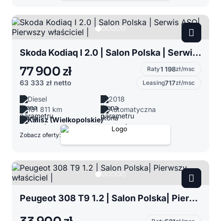
Skoda Kodiaq I 2.0 | Salon Polska | Serwis ASO| Pierwszy właściciel |
77 900 zł
Raty
1 198
zł/msc
63 333 zł
netto
Leasing
717
zł/msc
Diesel
2018
181 811 km
Automatyczna
Kalisz (Wielkopolskie)
Zobacz oferty:
Peugeot 308 T9 1.2 | Salon Polska| Pierwszy właściciel |