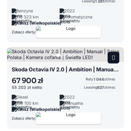
Leasing
1 281
zł/msc
Benzyna
2022
110 323 km
Automatyczna
Kalisz (Wielkopolskie)
Zobacz oferty:
Skoda Octavia IV 2.0 | Ambition | Manual | Salon Polska | Kamera cofania | Światła LED!
67 900 zł
Raty
1 044
zł/msc
55 203 zł
netto
Leasing
637
zł/msc
Diesel
2022
159 100 km
Manualna
Kalisz (Wielkopolskie)
Zobacz oferty: