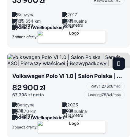
33 900 zł
Raty
521
zł/msc
Benzyna
2017
125 654 km
Manualna
Kalisz (Wielkopolskie)
Zobacz oferty:
Volkswagen Polo VI 1.0 | Salon Polska | Serwis ASO| Pierwszy właściciel | Bezwypadkowy |
82 900 zł
Raty
1 275
zł/msc
67 398 zł
netto
Leasing
758
zł/msc
Benzyna
2025
3 870 km
Manualna
Kalisz (Wielkopolskie)
Zobacz oferty: