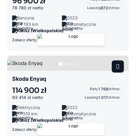
96 900 zł
78 780 zł
netto
Leasing
872
zł/msc
Benzyna
2023
64 193 km
Automatyczna
Kalisz (Wielkopolskie)
Zobacz oferty:
Skoda Enyaq
114 900 zł
Raty
1 768
zł/msc
93 414 zł
netto
Leasing
1 017
zł/msc
Elektryczny
2022
77 519 km
Automatyczna
Kalisz (Wielkopolskie)
Zobacz oferty: