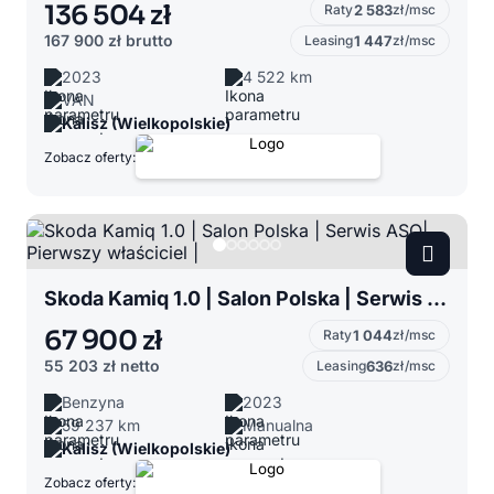
136 504 zł
Raty
2 583
zł/msc
167 900 zł
brutto
Leasing
1 447
zł/msc
2023
4 522 km
VAN
Kalisz (Wielkopolskie)
Zobacz oferty:
Skoda Kamiq 1.0 | Salon Polska | Serwis ASO| Pierwszy właściciel |
67 900 zł
Raty
1 044
zł/msc
55 203 zł
netto
Leasing
636
zł/msc
Benzyna
2023
59 237 km
Manualna
Kalisz (Wielkopolskie)
Zobacz oferty: