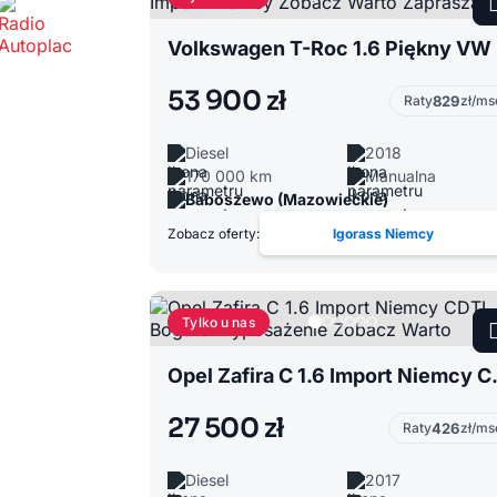
Volk
53 900 zł
Raty
829
zł/ms
Diesel
2018
170 000 km
Manualna
Baboszewo (Mazowieckie)
Zobacz oferty:
Igorass Niemcy
Tylko u nas
Opel Zafira C 1.6 
27 500 zł
Raty
426
zł/ms
Diesel
2017