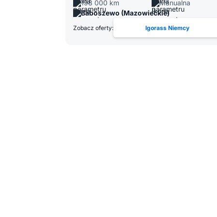
198 000 km
Manualna
Baboszewo (Mazowieckie)
Zobacz oferty:
Igorass Niemcy