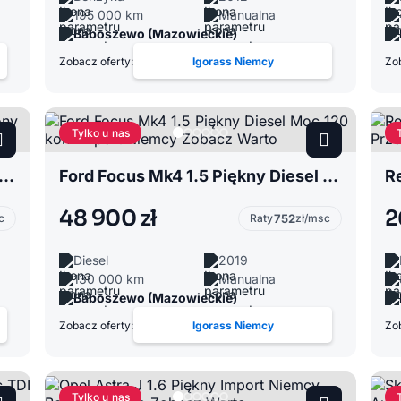
195 000 km
Manualna
Baboszewo (Mazowieckie)
Zobacz oferty:
Igorass Niemcy
Zob
Tylko u nas
sta Mk7 1.2 Świeżo Sprowadzony Niemcy Niski Przebieg 76 tys km Zobacz
Ford Focus Mk4 1.5 Piękny Diesel Moc 120 koni Import Niemcy Zobacz Warto
48 900 zł
2
c
Raty
752
zł/msc
Diesel
2019
130 000 km
Manualna
Baboszewo (Mazowieckie)
Zobacz oferty:
Igorass Niemcy
Zob
Tylko u nas