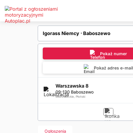
Igorass Niemcy ⋅ Baboszewo
Pokaż numer
Pokaż adres e-mai
Warszawska 8
09-130 Baboszewo
Mazowieckie, Płoński
Ogłoszenia