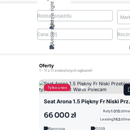
Rodzaj pojazdu
Mar
Cena
[zł
]
Roczn
Oferty
1
- 11
z 11 znalezionych ogłoszeń
Tylko u nas
Seat Arona 1.5 Pięk
Raty
1 015
zł/ms
66 000 zł
Leasing
743
zł/ms
Benzyna
2019