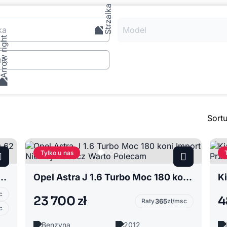
ka
Model
ik
Sort
Tylko u nas
ny Fr Niski Przebieg 62 tys km Zobacz Warto Polecam
Opel Astra J 1.6 Turbo Moc 180 koni Import Niemcy Zobacz Warto Polecam
c
23 700 zł
4
Raty
365
zł/msc
c
Benzyna
2012