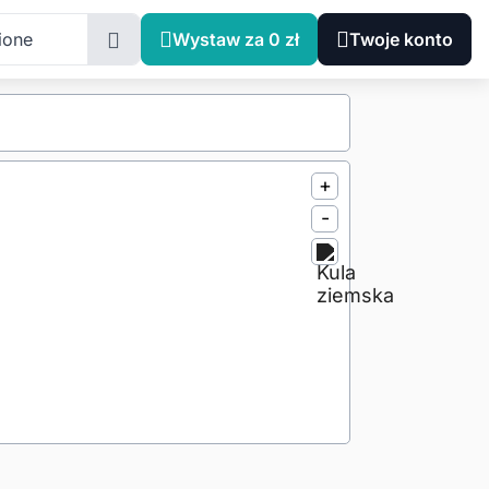
ione
Wystaw za 0 zł
Twoje konto
+
-