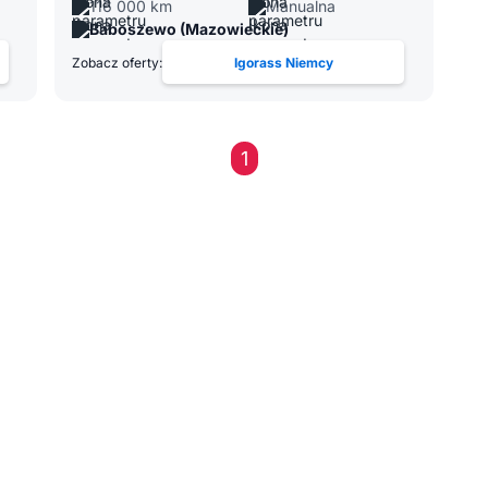
116 000 km
Manualna
Baboszewo (Mazowieckie)
Zobacz oferty:
Igorass Niemcy
1