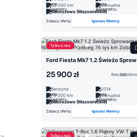
62 000 km
Manualna
Baboszewo (Mazowieckie)
Zobacz oferty:
Igorass Niemcy
Tylko u nas
Ford Fie
25 900 zł
Raty
399
zł/ms
Benzyna
2014
76 000 km
Manualna
Baboszewo (Mazowieckie)
Zobacz oferty:
Igorass Niemcy
Tylko u nas