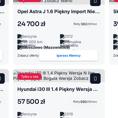
swagen T-Roc 1.6 Piękny VW T roc TDI Import Niemcy Zobacz Warto Zapraszam
Opel Astra J 1.6 Piękny Import Niemcy Benzyna Turbo Zobacz Warto
24 700 zł
3
c
Raty
382
zł/msc
Benzyna
2012
190 000 km
Manualna
Baboszewo (Mazowieckie)
Zobacz oferty:
Igorass Niemcy
Zob
Tylko u nas
Import Niemcy CDTI Bogate Wyposażenie Zobacz Warto
Hyundai i30 III 1.4 Piękny Wersja N line Piękny wygląd Bogata Wersja Zobacz
57 500 zł
c
Raty
890
zł/msc
Benzyna
2019