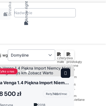
Nadwozie
uj wg
Domyślne
Tylko u nas
Kia Venga 1.4 Piękna Import Niemcy Niski Przebieg 43 tys km Zobacz Warto
8 500 zł
Raty
746
zł/msc
Benzyna
2018