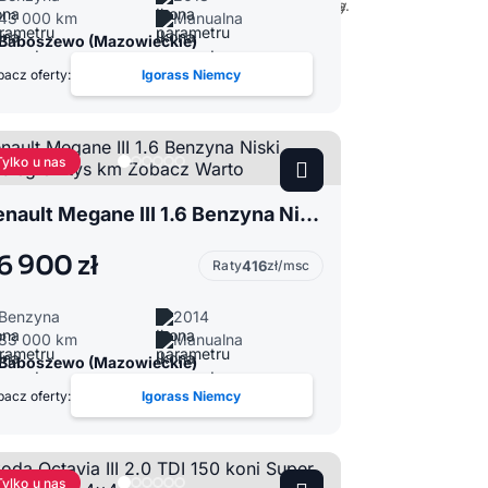
43 000 km
Manualna
Baboszewo (Mazowieckie)
acz oferty:
Igorass Niemcy
Tylko u nas
Renault Megane III 1.6 Benzyna Niski Przebieg 87 tys km Zobacz Warto
6 900 zł
Raty
416
zł/msc
Benzyna
2014
83 000 km
Manualna
Baboszewo (Mazowieckie)
acz oferty:
Igorass Niemcy
Tylko u nas