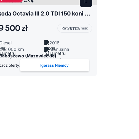
Skoda Octavia III 2.0 TDI 150 koni Super Auto Zadbane 4x4
9 500 zł
Raty
611
zł/msc
Diesel
2016
212 000 km
Manualna
Baboszewo (Mazowieckie)
acz oferty:
Igorass Niemcy