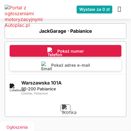
Wystaw za 0 zł
JackGarage ⋅ Pabianice
Pokaż numer
Pokaż adres e-mail
Warszawska 101A
95-200 Pabianice
Łódzkie, Pabianicki
Ogłoszenia