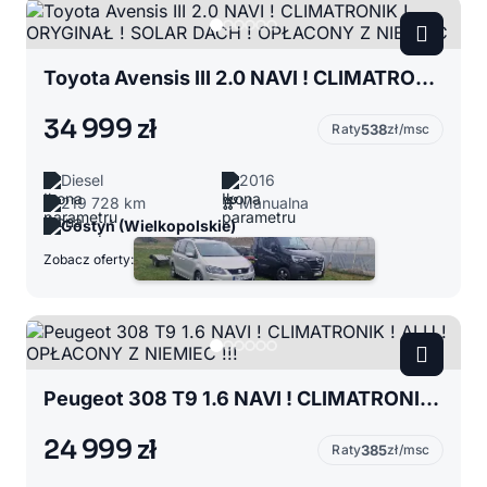
Toyota Avensis III 2.0 NAVI ! CLIMATRONIK ! ORYGINAŁ ! SOLAR DACH ! OPŁACONY Z NIEMIEC
34 999 zł
Raty
538
zł/msc
Diesel
2016
219 728 km
Manualna
Gostyń (Wielkopolskie)
Zobacz oferty:
Peugeot 308 T9 1.6 NAVI ! CLIMATRONIK ! ALU ! OPŁACONY Z NIEMIEC !!!
24 999 zł
Raty
385
zł/msc