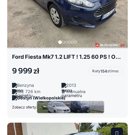
Ford Fiesta Mk7 1.2 LIFT ! 1.25 60 PS ! OPŁACONY Z NIEMIEC !!!
9 999 zł
Raty
154
zł/msc
Benzyna
2013
182 726 km
Manualna
Gostyń (Wielkopolskie)
Zobacz oferty: