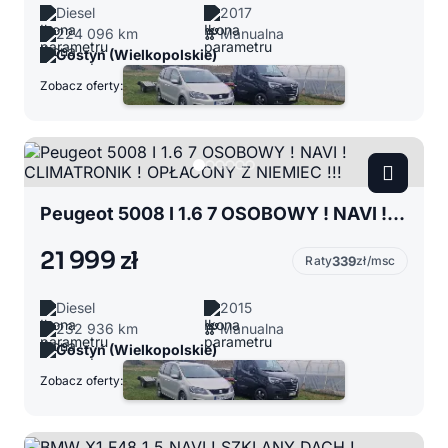
Diesel
2017
224 096 km
Manualna
Gostyń (Wielkopolskie)
Zobacz oferty:
Peugeot 5008 I 1.6 7 OSOBOWY ! NAVI ! CLIMATRONIK ! OPŁACONY Z NIEMIEC !!!
21 999 zł
Raty
339
zł/msc
Diesel
2015
232 936 km
Manualna
Gostyń (Wielkopolskie)
Zobacz oferty: