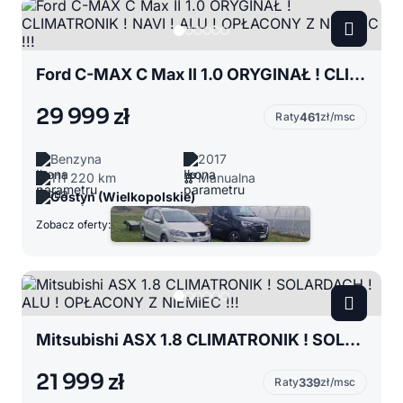
Ford C-MAX C Max II 1.0 ORYGINAŁ ! CLIMATRONIK ! NAVI ! ALU ! OPŁACONY Z NIEMIEC !!!
29 999 zł
Raty
461
zł/msc
Benzyna
2017
111 220 km
Manualna
Gostyń (Wielkopolskie)
Zobacz oferty:
Mitsubishi ASX 1.8 CLIMATRONIK ! SOLARDACH ! ALU ! OPŁACONY Z NIEMIEC !!!
21 999 zł
Raty
339
zł/msc