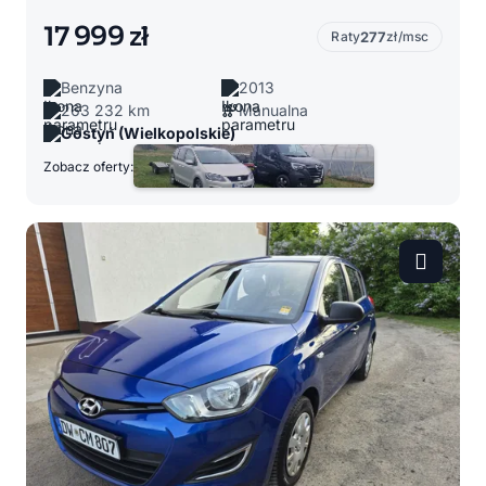
17 999 zł
Raty
277
zł/msc
Benzyna
2013
263 232 km
Manualna
Gostyń (Wielkopolskie)
Zobacz oferty: