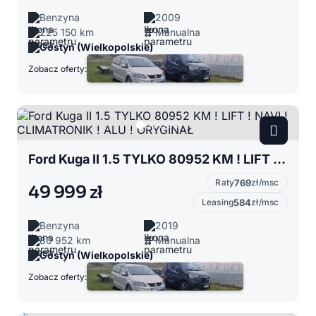
Benzyna
2009
225 150 km
Manualna
Gostyń (Wielkopolskie)
Zobacz oferty:
Ford Kuga II 1.5 TYLKO 80952 KM ! LIFT ! NAVI ! CLIMATRONIK ! ALU ! ORYGINAŁ
Raty
769
zł/msc
49 999 zł
Leasing
584
zł/msc
Benzyna
2019
80 952 km
Manualna
Gostyń (Wielkopolskie)
Zobacz oferty: