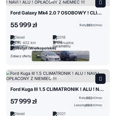
Ford Galaxy Mk4 2.0 7 OSOBOWY ! CLIMATRONIK ! NAVI ! ALU ! OPŁACONY Z NIEMIEC !!!
55 999 zł
Raty
861
zł/msc
Diesel
2018
202 402 km
Manualna
Gostyń (Wielkopolskie)
Zobacz oferty:
Ford Kuga III 1.5 CLIMATRONIK ! ALU ! NAVI ! OPŁACONY Z NIEMIEC !!!
Raty
892
zł/msc
57 999 zł
Leasing
664
zł/msc
Diesel
2021