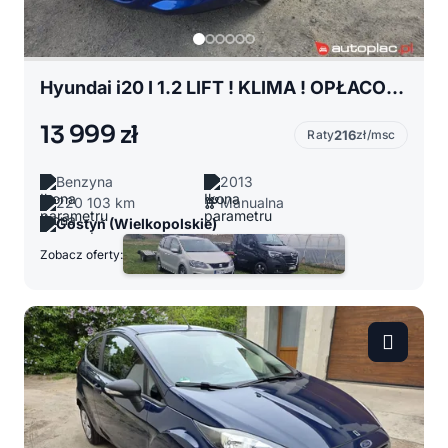
Hyundai i20 I 1.2 LIFT ! KLIMA ! OPŁACONY Z NIEMIEC !!!
13 999 zł
Raty
216
zł/msc
Benzyna
2013
220 103 km
Manualna
Gostyń (Wielkopolskie)
Zobacz oferty: