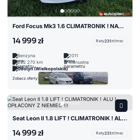
Ford Focus Mk3 1.6 CLIMATRONIK ! NAVI ! ALU ! ORYGINAŁ ! OPŁACONY Z NIEMIEC !!!
14 999 zł
Raty
231
zł/msc
Benzyna
2011
222 270 km
Manualna
Gostyń (Wielkopolskie)
Zobacz oferty:
Seat Leon II 1.8 LIFT ! CLIMATRONIK ! ALU ! OPŁACONY Z NIEMIEC !!!
14 999 zł
Raty
231
zł/msc