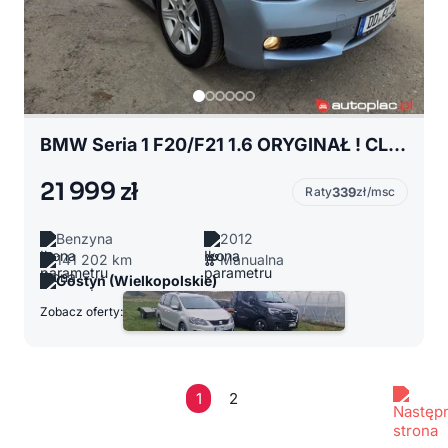
BMW Seria 1 F20/F21 1.6 ORYGINAŁ ! CLIMATRONIK ! ALU ! OPŁACONY Z NIEMIEC !!!
21 999 zł
Raty
339
zł/msc
Benzyna
2012
141 202 km
Manualna
Gostyń (Wielkopolskie)
Zobacz oferty:
1
2