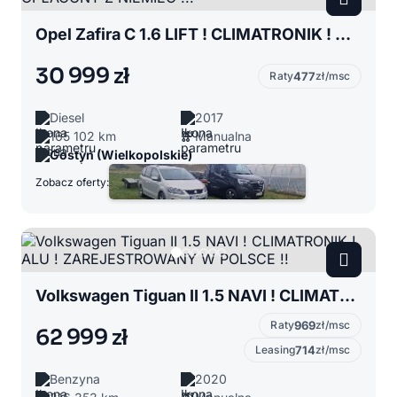
Opel Zafira C 1.6 LIFT ! CLIMATRONIK ! ALU ! OPŁACONY Z NIEMIEC !!!
30 999 zł
Raty
477
zł/msc
Diesel
2017
165 102 km
Manualna
Gostyń (Wielkopolskie)
Zobacz oferty:
Volkswagen Tiguan II 1.5 NAVI ! CLIMATRONIK ! ALU ! ZAREJESTROWANY W POLSCE !!
Raty
969
zł/msc
62 999 zł
Leasing
714
zł/msc
Benzyna
2020