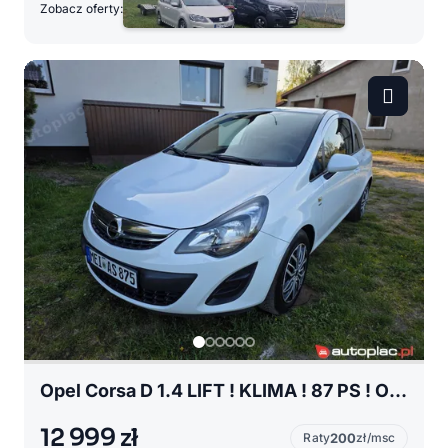
Zobacz oferty:
Opel Corsa D 1.4 LIFT ! KLIMA ! 87 PS ! Opłacony z Niemiec !!!
12 999 zł
Raty
200
zł/msc