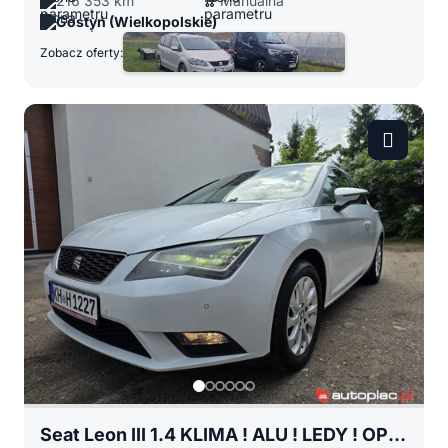
216 353 km
Manualna
Gostyń (Wielkopolskie)
Zobacz oferty:
Seat Leon III 1.4 KLIMA ! ALU ! LEDY ! OPŁACONY Z NIEMIEC !!!