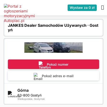
Wystaw za 0 zł
JANKES Dealer Samochodów Używanych ⋅ Gost
yń
Pokaż numer
Pokaż adres e-mail
Górna
63-800 Gostyń
Wielkopolskie, Gostyński