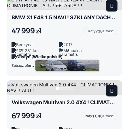
BMW X1 F48 1.5 NAVI ! SZKLANY DACH ! CLIMATRONIK ! ALU ! PETARDA !!!
47 999 zł
Raty
738
zł/msc
Benzyna
2017
207 281 km
Manualna
Gostyń (Wielkopolskie)
Zobacz oferty:
Volkswagen Multivan 2.0 4X4 ! CLIMATRONIK ! NAVI ! ALU !
67 999 zł
Raty
1 046
zł/msc