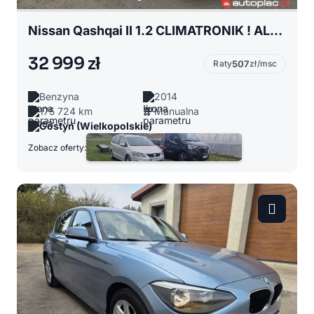
Nissan Qashqai II 1.2 CLIMATRONIK ! ALU ! KAMERA ! Opłacony z Niemiec !!!
32 999 zł
Raty
507
zł/msc
Benzyna
2014
175 724 km
Manualna
Gostyń (Wielkopolskie)
Zobacz oferty: