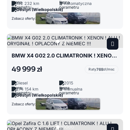
192 232 km
Automatyczna
Gostyń (Wielkopolskie)
Zobacz oferty:
BMW X4 G02 2.0 CLIMATRONIK ! XENON ! ALU ! ORYGINAŁ ! OPLACONY Z NIEMIEC !!!
49 999 zł
Raty
769
zł/msc
Diesel
2015
274 154 km
Manualna
Gostyń (Wielkopolskie)
Zobacz oferty: