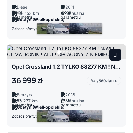
Diesel
2011
188 153 km
Manualna
Gostyń (Wielkopolskie)
Zobacz oferty:
Opel Crossland 1.2 TYLKO 88277 KM ! NAVI ! CLIMATRONIK ! ALU ! OPŁACONY Z NIEMIEC !!!
36 999 zł
Raty
569
zł/msc
Benzyna
2018
88 277 km
Manualna
Gostyń (Wielkopolskie)
Zobacz oferty: