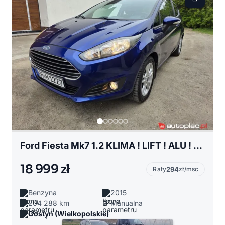
Ford Fiesta Mk7 1.2 KLIMA ! LIFT ! ALU ! GRZANA SZYBA ! OPŁACONY Z NIEMIEC !!!
18 999 zł
Raty
294
zł/msc
Benzyna
2015
204 288 km
Manualna
Gostyń (Wielkopolskie)