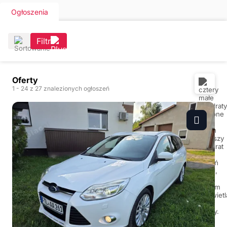
Ogłoszenia
Filtr
Oferty
1
- 24
z 27 znalezionych ogłoszeń