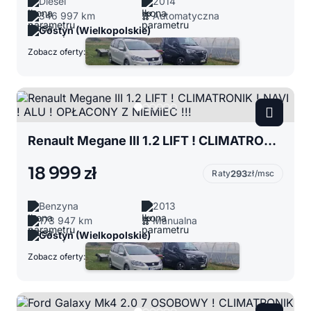
Diesel
2014
346 997 km
Automatyczna
Gostyń (Wielkopolskie)
Zobacz oferty:
Renault Megane III 1.2 LIFT ! CLIMATRONIK ! NAVI ! ALU ! OPŁACONY Z NIEMIEC !!!
18 999 zł
Raty
293
zł/msc
Benzyna
2013
173 947 km
Manualna
Gostyń (Wielkopolskie)
Zobacz oferty: