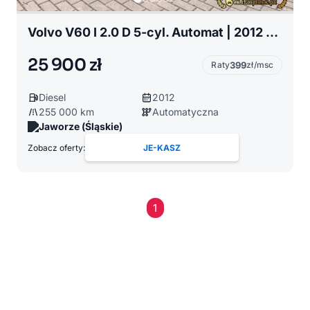
Volvo V60 I 2.0 D 5-cyl. Automat | 2012 | 255 000 km |
25 900 zł
Raty
399
zł/msc
Diesel
2012
255 000 km
Automatyczna
Jaworze (Śląskie)
Zobacz oferty:
JE-KASZ
1