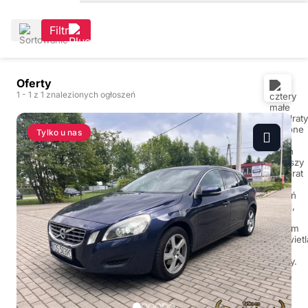
Filtr
Oferty
1
- 1
z 1 znalezionych ogłoszeń
Tylko u nas