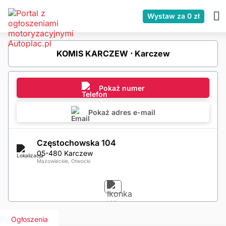
Wystaw za 0 zł
KOMIS KARCZEW ⋅ Karczew
Pokaż numer
Pokaż adres e-mail
Częstochowska 104
05-480 Karczew
Mazowieckie, Otwocki
Ogłoszenia