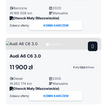
Benzyna
2020
166 008 km
Manualna
Otwock Mały (Mazowieckie)
Zobacz oferty:
KOMIS KARCZEW
Audi A6 C6 3.0
11 900 zł
Raty
184
zł/msc
Diesel
2005
363 174 km
Manualna
Otwock Mały (Mazowieckie)
Zobacz oferty:
KOMIS KARCZEW