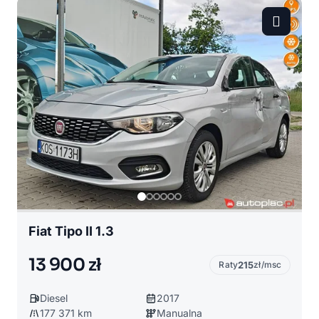
Fiat Tipo II 1.3
13 900 zł
Raty
215
zł/msc
Diesel
2017
177 371 km
Manualna