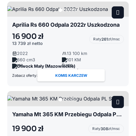
Aprilia Rs 660 Odpala 2022r Uszkodzona
16 900 zł
Raty
261
zł/msc
13 739 zł
netto
2022
13 100 km
660 cm3
101 KM
Otwock Mały (Mazowieckie)
Zobacz oferty:
KOMIS KARCZEW
Yamaha Mt 365 KM Przebiegu Odpala PL Salon
19 900 zł
Raty
308
zł/msc