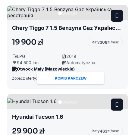
Chery Tiggo 7 1.5 Benzyna Gaz Українська реєстрація
19 900 zł
Raty
308
zł/msc
LPG
2019
94 500 km
Automatyczna
Otwock Mały (Mazowieckie)
Zobacz oferty:
KOMIS KARCZEW
Hyundai Tucson 1.6
29 900 zł
Raty
463
zł/msc