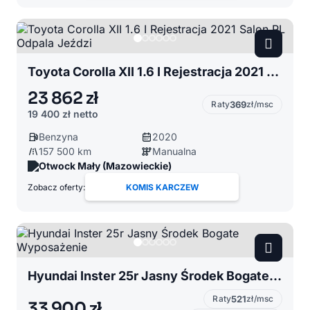
Toyota Corolla XII 1.6 I Rejestracja 2021 Salon PL Odpala Jeździ
23 862 zł
Raty
369
zł/msc
19 400 zł
netto
Benzyna
2020
157 500 km
Manualna
Otwock Mały (Mazowieckie)
Zobacz oferty:
KOMIS KARCZEW
Hyundai Inster 25r Jasny Środek Bogate Wyposażenie
Raty
521
zł/msc
33 900 zł