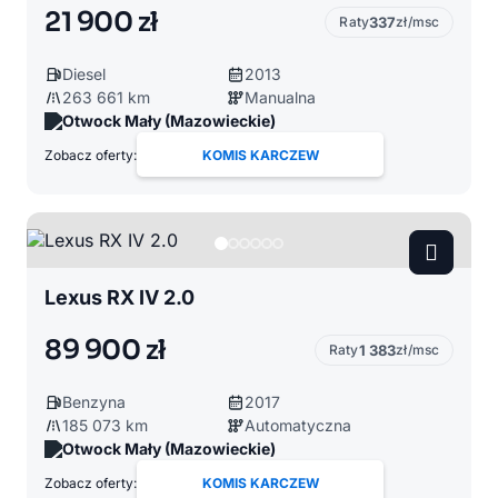
21 900 zł
Raty
337
zł/msc
Diesel
2013
263 661 km
Manualna
Otwock Mały (Mazowieckie)
Zobacz oferty:
KOMIS KARCZEW
Lexus RX IV 2.0
89 900 zł
Raty
1 383
zł/msc
Benzyna
2017
185 073 km
Automatyczna
Otwock Mały (Mazowieckie)
Zobacz oferty:
KOMIS KARCZEW