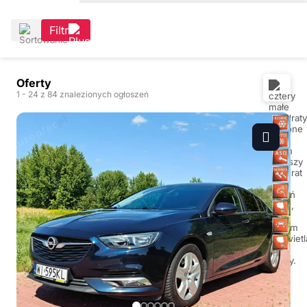
Filtr
Oferty
1
- 24
z 84 znalezionych ogłoszeń