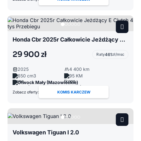
Honda Cbr 2025r Całkowicie Jeżdżący E Clutch 4 tys Przebiegu
29 900 zł
Raty
461
zł/msc
2025
4 400 km
650 cm3
95 KM
Otwock Mały (Mazowieckie)
Zobacz oferty:
KOMIS KARCZEW
Volkswagen Tiguan I 2.0