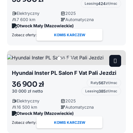
Leasing
424
zł/msc
Elektryczny
2025
7 600 km
Automatyczna
Otwock Mały (Mazowieckie)
Zobacz oferty:
KOMIS KARCZEW
Hyundai Inster PL Salon F Vat Pali Jezdzi
36 900 zł
Raty
567
zł/msc
30 000 zł
netto
Leasing
385
zł/msc
Elektryczny
2025
16 500 km
Automatyczna
Otwock Mały (Mazowieckie)
Zobacz oferty:
KOMIS KARCZEW