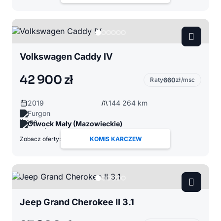
Volkswagen Caddy IV
42 900 zł
Raty
660
zł/msc
2019
144 264 km
Furgon
Otwock Mały (Mazowieckie)
Zobacz oferty:
KOMIS KARCZEW
Jeep Grand Cherokee II 3.1