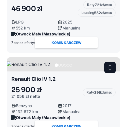
Raty
721
zł/msc
46 900 zł
Leasing
552
zł/msc
LPG
2025
552 km
Manualna
Otwock Mały (Mazowieckie)
Zobacz oferty:
KOMIS KARCZEW
Renault Clio IV 1.2
25 900 zł
Raty
399
zł/msc
21 056 zł
netto
Benzyna
2017
132 672 km
Manualna
Otwock Mały (Mazowieckie)
Zobacz oferty:
KOMIS KARCZEW