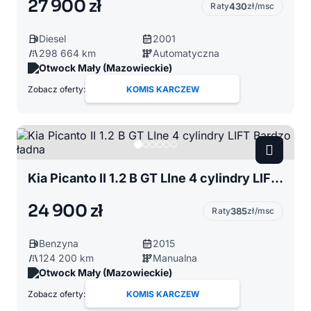
27 900 zł
Raty
430
zł/msc
Diesel
2001
298 664 km
Automatyczna
Otwock Mały (Mazowieckie)
Zobacz oferty:
KOMIS KARCZEW
Kia Picanto II 1.2 B GT LIne 4 cylindry LIFT Bardzo ładna
24 900 zł
Raty
385
zł/msc
Benzyna
2015
124 200 km
Manualna
Otwock Mały (Mazowieckie)
Zobacz oferty:
KOMIS KARCZEW