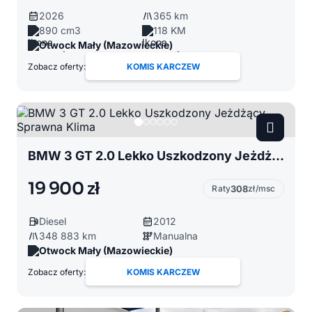
2026
365 km
890 cm3
118 KM
Otwock Mały (Mazowieckie)
Zobacz oferty:
KOMIS KARCZEW
BMW 3 GT 2.0 Lekko Uszkodzony Jeżdżący Sprawna Klima
19 900 zł
Raty
308
zł/msc
Diesel
2012
348 883 km
Manualna
Otwock Mały (Mazowieckie)
Zobacz oferty:
KOMIS KARCZEW