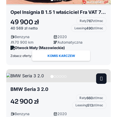
Opel Insignia B 1.5 1 właściciel Fra VAT 70 tys przebiegu
49 900 zł
Raty
767
zł/msc
40 569 zł
netto
Leasing
490
zł/msc
Benzyna
2020
70 900 km
Automatyczna
Otwock Mały (Mazowieckie)
Zobacz oferty:
KOMIS KARCZEW
BMW Seria 3 2.0
Raty
660
zł/msc
42 900 zł
Leasing
513
zł/msc
Benzyna
2020