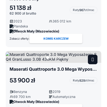
51 138 zł
Raty
967
zł/msc
62 900 zł
brutto
2023
365 012 km
Plandeka
Otwock Mały (Mazowieckie)
Zobacz oferty:
KOMIS KARCZEW
Maserati Quattroporte 3.0 Mega Wyposażenie S Q4 GranLusso 3.0B 430KM Piękny
53 900 zł
Raty
829
zł/msc
Benzyna
2019
69 700 km
Automatyczna
Otwock Mały (Mazowieckie)