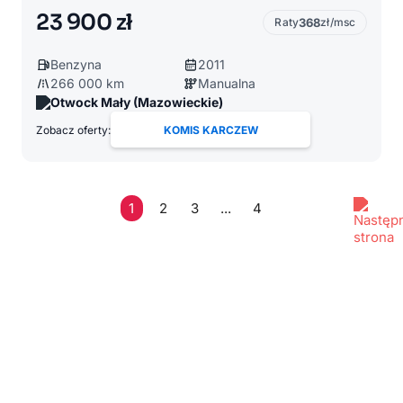
23 900 zł
Raty
368
zł/msc
Benzyna
2011
266 000 km
Manualna
Otwock Mały (Mazowieckie)
Zobacz oferty:
KOMIS KARCZEW
1
2
3
...
4