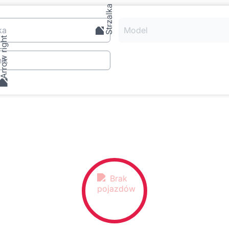
ka
Model
ik