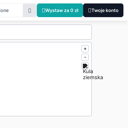
ione
Wystaw za 0 zł
Twoje konto
+
-