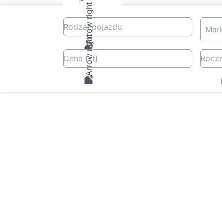
Rodzaj pojazdu
Mar
Cena
[zł
]
Roczn