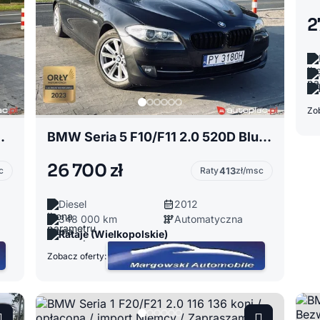
2
Zob
e / Opłacony / Zapraszam
BMW Seria 5 F10/F11 2.0 520D BluePerformance / Automat / Zarejestrowana / Wsiadać - jechać
26 700 zł
c
Raty
413
zł/msc
Diesel
2012
348 000 km
Automatyczna
Rataje (Wielkopolskie)
Zobacz oferty: