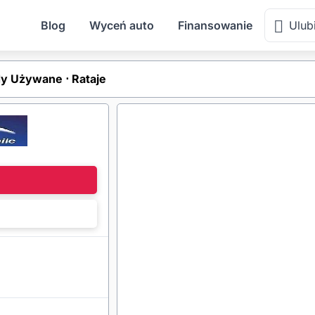
Blog
Wyceń auto
Finansowanie
Ulub
Używane ⋅ Rataje
l