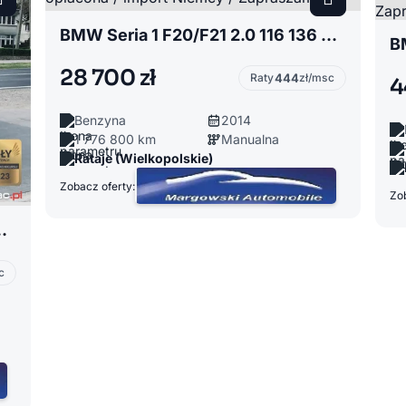
BMW Seria 1 F20/F21 2.0 116 136 koni / opłacona / import Niemcy / Zapraszam
28 700 zł
Raty
444
zł/msc
4
Benzyna
2014
1 776 800 km
Manualna
Rataje (Wielkopolskie)
Zobacz oferty:
Zob
Koni / Opłacony / Zapraszam
c