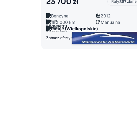
23 700 zł
Raty
367
zł/ms
Benzyna
2012
182 000 km
Manualna
Rataje (Wielkopolskie)
Zobacz oferty: