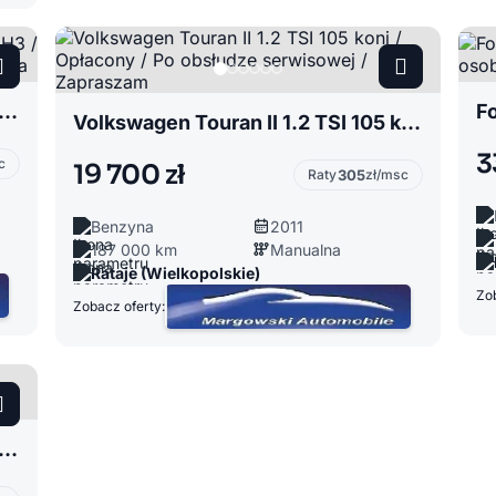
umper II 2,2 HDI 120 Koni / L3H3 / Klima / 117 tys. km / Zabudowa warsztatowa
Volkswagen Touran II 1.2 TSI 105 koni / Opłacony / Po obsłudze serwisowej / Zapraszam
3
c
19 700 zł
Raty
305
zł/msc
Benzyna
2011
187 000 km
Manualna
Rataje (Wielkopolskie)
Zob
Zobacz oferty:
Yeti 1.2 TSI 105 Koni Bezwypadkowy Opłacony Zapraszam