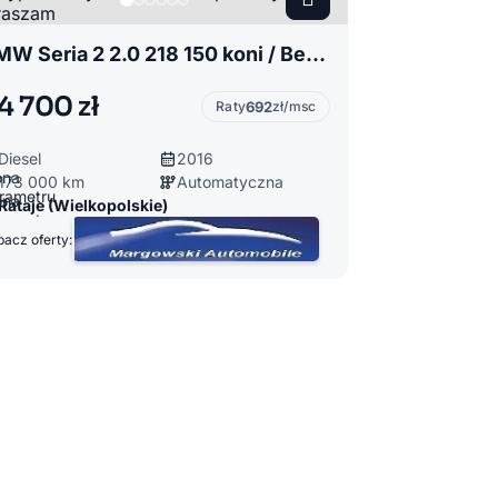
BMW Seria 2 2.0 218 150 koni / Bezwypadkowy / Automat / Opłacony / Zapraszam
4 700 zł
Raty
692
zł/msc
Diesel
2016
173 000 km
Automatyczna
Rataje (Wielkopolskie)
acz oferty: