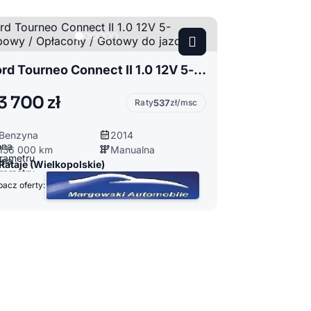
Ford Tourneo Connect II 1.0 12V 5-osobowy / Opłacony / Gotowy do jazdy
3 700 zł
Raty
537
zł/msc
Benzyna
2014
156 000 km
Manualna
Rataje (Wielkopolskie)
acz oferty: