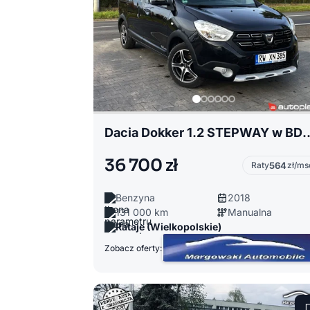
Dacia Dokker 1.2 STEPWAY w BDB stani
36 700 zł
Raty
564
zł/ms
Benzyna
2018
131 000 km
Manualna
Rataje (Wielkopolskie)
Zobacz oferty: