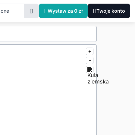
ione
Wystaw za 0 zł
Twoje konto
+
-