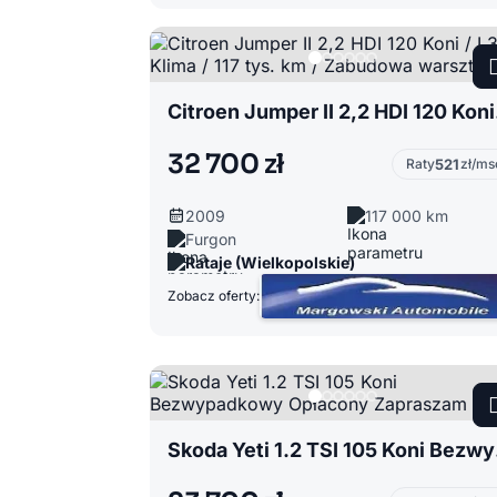
Citroen J
32 700 zł
Raty
521
zł/ms
2009
117 000 km
Furgon
Rataje (Wielkopolskie)
Zobacz oferty:
Skoda 