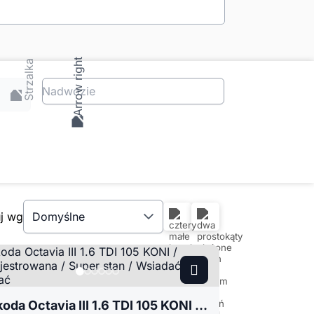
Nadwozie
uj wg
Domyślne
Skoda Octavia III 1.6 TDI 105 KONI / Zarejestrowana / Super stan / Wsiadać - jechać