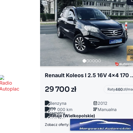
Renault Koleos I 2.5 16V 4x4 170 
29 700 zł
Raty
460
zł/ms
Benzyna
2012
177 000 km
Manualna
Rataje (Wielkopolskie)
Zobacz oferty: