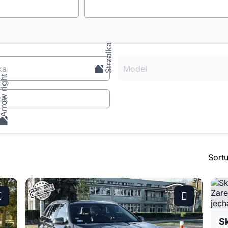
ka
Model
ik
Sort