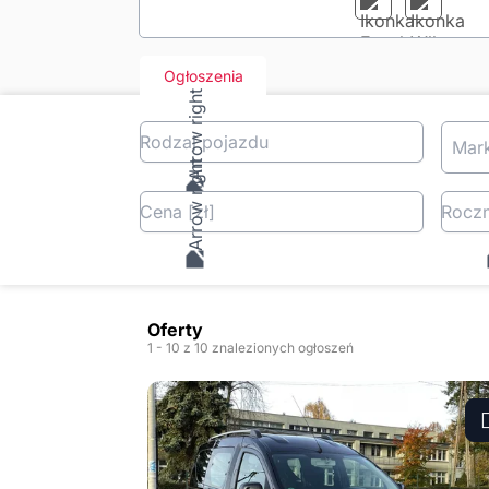
Ogłoszenia
Rodzaj pojazdu
Mar
Cena
[zł
]
Roczn
Oferty
1
- 10
z 10 znalezionych ogłoszeń