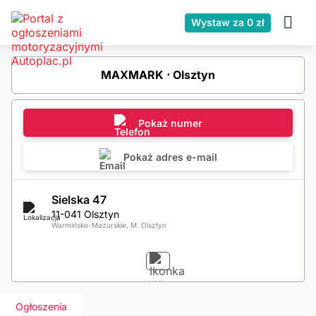
Wystaw za 0 zł
MAXMARK ⋅ Olsztyn
Pokaż numer
Pokaż adres e-mail
Sielska 47
11-041 Olsztyn
Warmińsko-Mazurskie, M. Olsztyn
Ogłoszenia