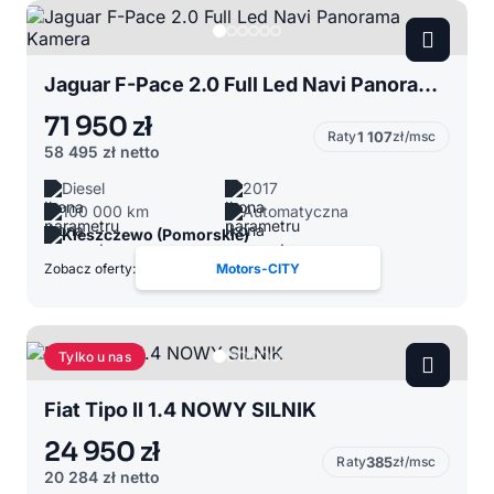
Jaguar F-Pace 2.0 Full Led Navi Panorama Kamera
71 950 zł
Raty
1 107
zł/msc
58 495 zł
netto
Diesel
2017
100 000 km
Automatyczna
Kleszczewo (Pomorskie)
Zobacz oferty:
Motors-CITY
Tylko u nas
Fiat Tipo II 1.4 NOWY SILNIK
24 950 zł
Raty
385
zł/msc
20 284 zł
netto