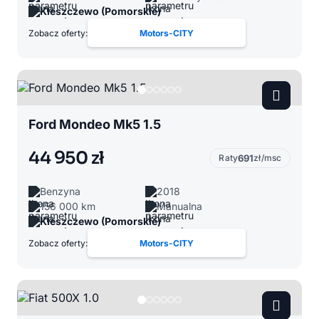
Kleszczewo (Pomorskie)
Zobacz oferty:
Motors-CITY
Ford Mondeo Mk5 1.5
44 950 zł
Raty
691
zł/msc
Benzyna
2018
156 000 km
Manualna
Kleszczewo (Pomorskie)
Zobacz oferty:
Motors-CITY