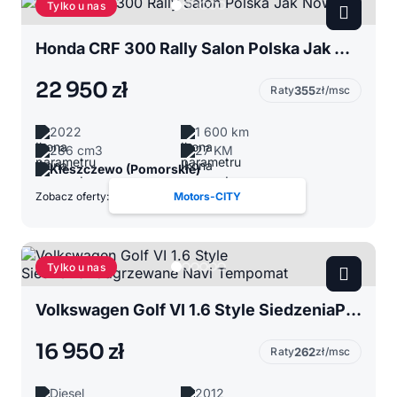
Tylko u nas
Honda CRF 300 Rally Salon Polska Jak Nowy!
22 950 zł
Raty
355
zł/msc
2022
1 600 km
286 cm3
27 KM
Kleszczewo (Pomorskie)
Zobacz oferty:
Motors-CITY
Tylko u nas
Volkswagen Golf VI 1.6 Style SiedzeniaPodgrzewane Navi Tempomat
16 950 zł
Raty
262
zł/msc
Diesel
2012