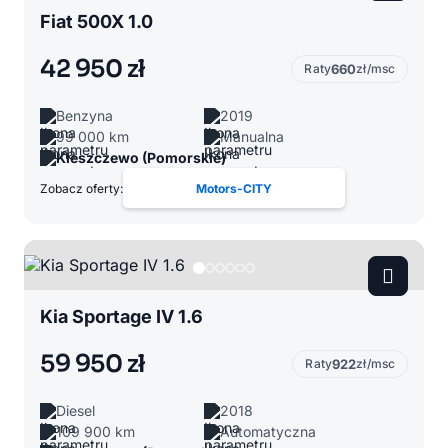
Fiat 500X 1.0
42 950 zł
Raty
660
zł/msc
Benzyna
2019
99 000 km
Manualna
Kleszczewo (Pomorskie)
Zobacz oferty:
Motors-CITY
Kia Sportage IV 1.6
59 950 zł
Raty
922
zł/msc
Diesel
2018
109 900 km
Automatyczna