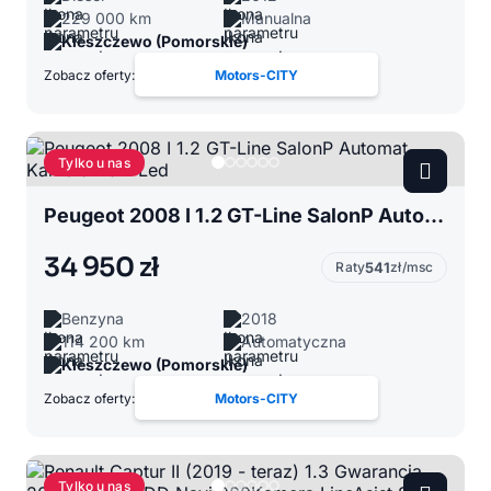
229 000 km
Manualna
Kleszczewo (Pomorskie)
Zobacz oferty:
Motors-CITY
Tylko u nas
Peugeot 2008 I 1.2 GT-Line SalonP Automat Kamera Navi Led
34 950 zł
Raty
541
zł/msc
Benzyna
2018
114 200 km
Automatyczna
Kleszczewo (Pomorskie)
Zobacz oferty:
Motors-CITY
Tylko u nas