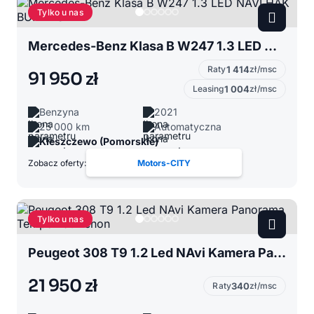
Tylko u nas
Mercedes-Benz Klasa B W247 1.3 LED NAVI HAK BURMASTER
Raty
1 414
zł/msc
91 950 zł
Leasing
1 004
zł/msc
Benzyna
2021
25 000 km
Automatyczna
Kleszczewo (Pomorskie)
Zobacz oferty:
Motors-CITY
Tylko u nas
Peugeot 308 T9 1.2 Led NAvi Kamera Panorama Tempomat Xenon
21 950 zł
Raty
340
zł/msc