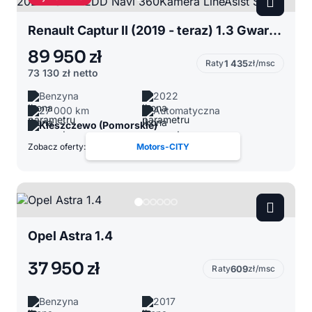
Renault Captur II (2019 - teraz) 1.3 Gwarancja 2027 FULL LEDD Navi 360Kamera LineAsist Side
89 950 zł
Raty
1 435
zł/msc
73 130 zł
netto
Benzyna
2022
27 000 km
Automatyczna
Kleszczewo (Pomorskie)
Zobacz oferty:
Motors-CITY
Opel Astra 1.4
37 950 zł
Raty
609
zł/msc
Benzyna
2017