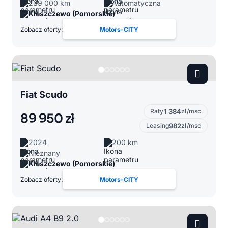
239 000 km
Automatyczna
Kleszczewo (Pomorskie)
Zobacz oferty:
Motors-CITY
Fiat Scudo
Raty
1 384
zł/msc
89 950 zł
Leasing
982
zł/msc
2024
200 km
Nieznany
Kleszczewo (Pomorskie)
Zobacz oferty:
Motors-CITY