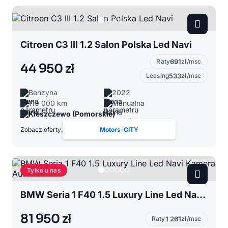
Citroen C3 III 1.2 Salon Polska Led Navi
Raty
691
zł/msc
44 950 zł
Leasing
533
zł/msc
Benzyna
2022
119 000 km
Manualna
Kleszczewo (Pomorskie)
Zobacz oferty:
Motors-CITY
Tylko u nas
BMW Seria 1 F40 1.5 Luxury Line Led Navi Kamera Automat L
81 950 zł
Raty
1 261
zł/msc