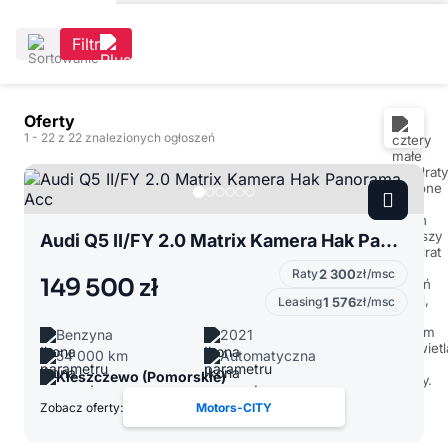
Filtr
Oferty
1
- 22
z 22 znalezionych ogłoszeń
Audi Q5 II/FY 2.0 Matrix Kamera Hak Panorama Acc
Raty
2 300
zł/msc
149 500 zł
Leasing
1 576
zł/msc
Benzyna
2021
54 000 km
Automatyczna
Kleszczewo (Pomorskie)
Zobacz oferty:
Motors-CITY