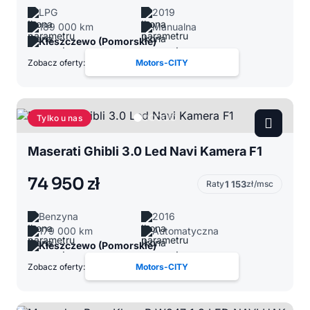
LPG
2019
189 000 km
Manualna
Kleszczewo (Pomorskie)
Zobacz oferty:
Motors-CITY
Tylko u nas
Maserati Ghibli 3.0 Led Navi Kamera F1
74 950 zł
Raty
1 153
zł/msc
Benzyna
2016
179 000 km
Automatyczna
Kleszczewo (Pomorskie)
Zobacz oferty:
Motors-CITY