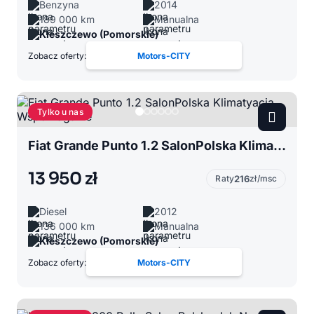
Benzyna
2014
189 000 km
Manualna
Kleszczewo (Pomorskie)
Zobacz oferty:
Motors-CITY
Tylko u nas
Fiat Grande Punto 1.2 SalonPolska Klimatyacja Wspomaganie
13 950 zł
Raty
216
zł/msc
Diesel
2012
136 000 km
Manualna
Kleszczewo (Pomorskie)
Zobacz oferty:
Motors-CITY