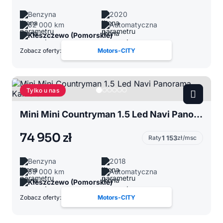
Benzyna
2020
62 000 km
Automatyczna
Kleszczewo (Pomorskie)
Zobacz oferty:
Motors-CITY
Tylko u nas
Mini Mini Countryman 1.5 Led Navi Panorama Kamera
74 950 zł
Raty
1 153
zł/msc
Benzyna
2018
89 000 km
Automatyczna
Kleszczewo (Pomorskie)
Zobacz oferty:
Motors-CITY