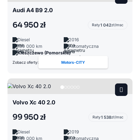
Audi A4 B9 2.0
64 950 zł
Raty
1 042
zł/msc
Diesel
2016
189 000 km
Automatyczna
Kleszczewo (Pomorskie)
Zobacz oferty:
Motors-CITY
Volvo Xc 40 2.0
99 950 zł
Raty
1 538
zł/msc
Diesel
2019
149 000 km
Automatyczna