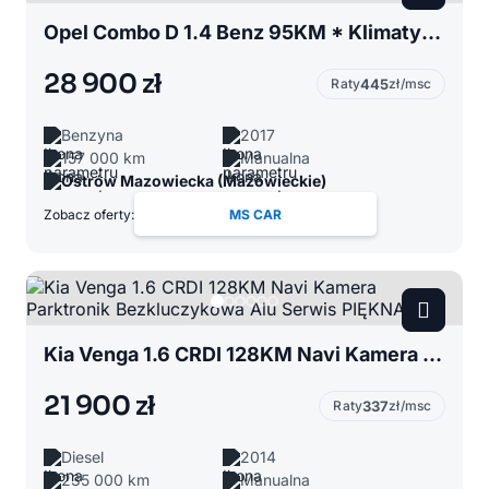
Opel Combo D 1.4 Benz 95KM * Klimatyzacja Tempomat Grzane Fotele Serwisowany PIĘKNY
28 900 zł
Raty
445
zł/msc
Benzyna
2017
157 000 km
Manualna
Ostrów Mazowiecka (Mazowieckie)
Zobacz oferty:
MS CAR
Kia Venga 1.6 CRDI 128KM Navi Kamera Parktronik Bezkluczykowa Alu Serwis PIĘKNA
21 900 zł
Raty
337
zł/msc
Diesel
2014
235 000 km
Manualna