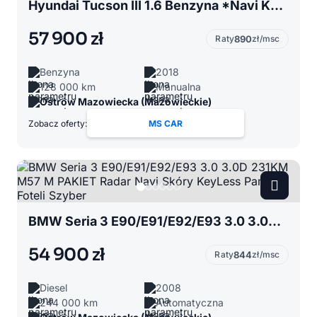
Hyundai Tucson III 1.6 Benzyna *Navi Kamera LED Tempomat Klimatronic Grzane Fotele PIĘKNY
57 900 zł
Raty
890
zł/msc
Benzyna
2018
128 000 km
Manualna
Ostrów Mazowiecka (Mazowieckie)
Zobacz oferty:
MS CAR
BMW Seria 3 E90/E91/E92/E93 3.0 3.0D 231KM M57 M PAKIET Radar Navi Skóry KeyLess Pamięć Foteli Szyber
54 900 zł
Raty
844
zł/msc
Diesel
2008
244 000 km
Automatyczna