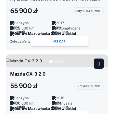
65 900 zł
Raty
1 014
zł/msc
Benzyna
2017
122 000 km
Automatyczna
Ostrów Mazowiecka (Mazowieckie)
Zobacz oferty:
MS CAR
Mazda CX-3 2.0
55 900 zł
Raty
860
zł/msc
Benzyna
2015
130 000 km
Manualna
Ostrów Mazowiecka (Mazowieckie)