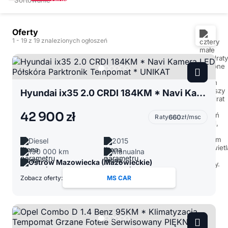
Oferty
1
- 19
z 19 znalezionych ogłoszeń
Hyundai ix35 2.0 CRDI 184KM * Navi Kamera LED Półskóra Parktronik Tempomat * UNIKAT
42 900 zł
Raty
660
zł/msc
Diesel
2015
190 000 km
Manualna
Ostrów Mazowiecka (Mazowieckie)
Zobacz oferty:
MS CAR