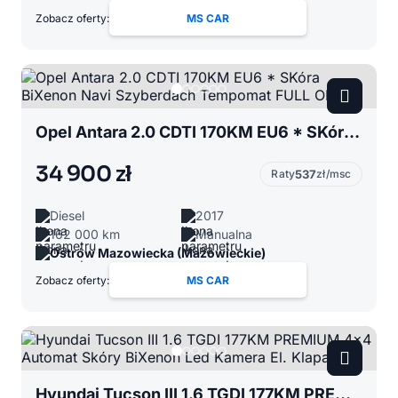
Zobacz oferty:
MS CAR
Opel Antara 2.0 CDTI 170KM EU6 * SKóra BiXenon Navi Szyberdach Tempomat FULL OPCJA
34 900 zł
Raty
537
zł/msc
Diesel
2017
162 000 km
Manualna
Ostrów Mazowiecka (Mazowieckie)
Zobacz oferty:
MS CAR
Hyundai Tucson III 1.6 TGDI 177KM PREMIUM 4x4 Automat Skóry BiXenon Led Kamera El. Klapa