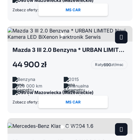
Ostrów Mazowiecka (Mazowieckie)
Zobacz oferty:
MS CAR
Mazda 3 III 2.0 Benzyna * URBAN LIMITED Navi Kamera LED BiXenon Parktronik Serwis
44 900 zł
Raty
690
zł/msc
Benzyna
2015
129 000 km
Manualna
Ostrów Mazowiecka (Mazowieckie)
Zobacz oferty:
MS CAR