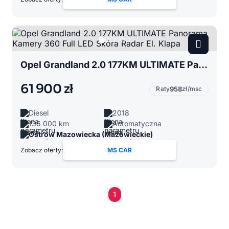
Opel Grandland 2.0 177KM ULTIMATE Panorama Kamery 360 Full LED Skóra Radar El. Klapa
61 900 zł
Raty
958
zł/msc
Diesel
2018
136 000 km
Automatyczna
Ostrów Mazowiecka (Mazowieckie)
Zobacz oferty:
MS CAR
1