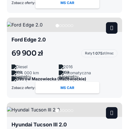
Zobacz oferty:
MS CAR
Ford Edge 2.0
69 900 zł
Raty
1 075
zł/msc
Diesel
2016
104 000 km
Automatyczna
Ostrów Mazowiecka (Mazowieckie)
Zobacz oferty:
MS CAR
Hyundai Tucson III 2.0