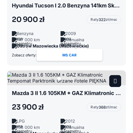
Hyundai Tucson I 2.0 Benzyna 141km Skóra Klimatronic Parktronik Alu Serwisowany PIĘKNY
20 900 zł
Raty
322
zł/msc
Benzyna
2009
147 000 km
Manualna
Ostrów Mazowiecka (Mazowieckie)
Zobacz oferty:
MS CAR
Mazda 3 II 1.6 105KM * GAZ Klimatronic Tempomat Parktronik Grzane Fotele PIĘKNA
23 900 zł
Raty
368
zł/msc
LPG
2012
158 000 km
Manualna