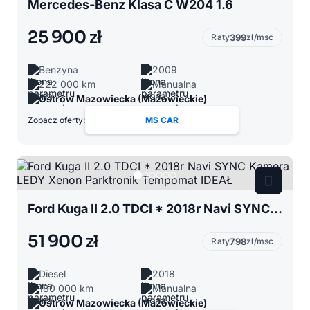
Mercedes-Benz Klasa C W204 1.6
25 900 zł
Raty
399
zł/msc
Benzyna
2009
222 000 km
Manualna
Ostrów Mazowiecka (Mazowieckie)
Zobacz oferty:
MS CAR
Ford Kuga II 2.0 TDCI * 2018r Navi SYNC Kamera LEDY Xenon Parktronik Tempomat IDEAŁ
51 900 zł
Raty
798
zł/msc
Diesel
2018
180 000 km
Manualna
Ostrów Mazowiecka (Mazowieckie)