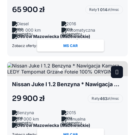
65 900 zł
Raty
1 014
zł/msc
Diesel
2016
160 000 km
Automatyczna
Ostrów Mazowiecka (Mazowieckie)
Zobacz oferty:
MS CAR
Nissan Juke I 1.2 Benzyna * Nawigacja Kamera LEDY Tempomat Grzane Fotele 100% ORYGINAŁ
29 900 zł
Raty
463
zł/msc
Benzyna
2015
98 000 km
Manualna
Ostrów Mazowiecka (Mazowieckie)
Zobacz oferty:
MS CAR