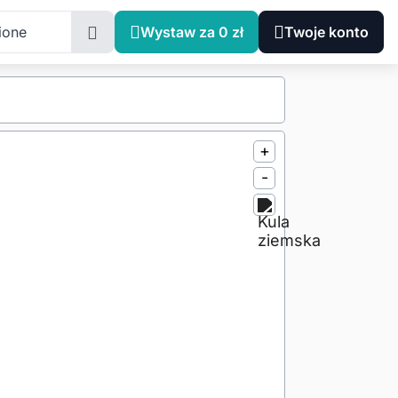
ione
Wystaw za 0 zł
Twoje konto
+
-