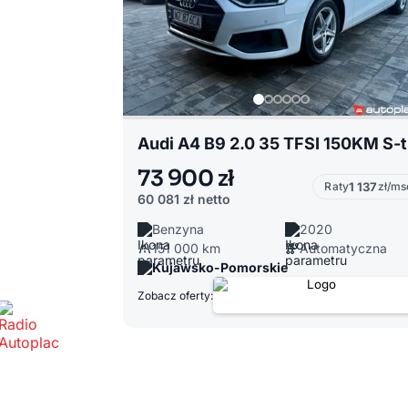
Aud
73 900 zł
Raty
1 137
zł/ms
60 081 zł
netto
Benzyna
2020
151 000 km
Automatyczna
Kujawsko-Pomorskie
Zobacz oferty: