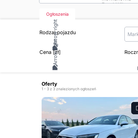
Ogłoszenia
Rodzaj pojazdu
Mar
Cena
[zł
]
Roczn
Oferty
1
- 3
z 3 znalezionych ogłoszeń