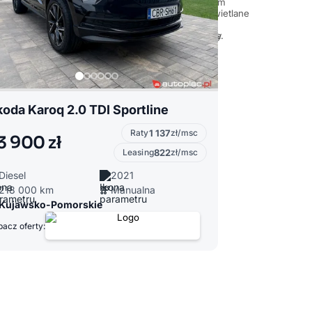
oda Karoq 2.0 TDI Sportline
Raty
1 137
zł/msc
3 900 zł
Leasing
822
zł/msc
Diesel
2021
218 000 km
Manualna
Kujawsko-Pomorskie
acz oferty: