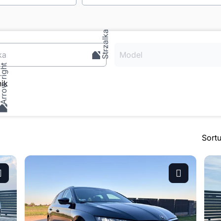
ka
Model
ik
Sort