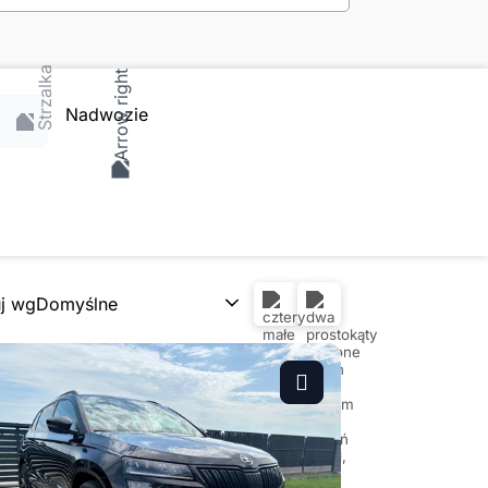
Nadwozie
uj wg
Domyślne