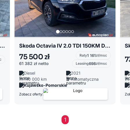
i A4 B9 2.0 35 TFSI 150KM S-tronic,salon PL, faktura VAT 23
Skoda Octavia IV 2.0 TDI 150KM DSG, Style
Sk
75 500 zł
Raty
1 161
zł/msc
7
c
61 382 zł
netto
Leasing
698
zł/msc
Diesel
2021
140 000 km
Automatyczna
Kujawsko-Pomorskie
Zobacz oferty:
Zob
1