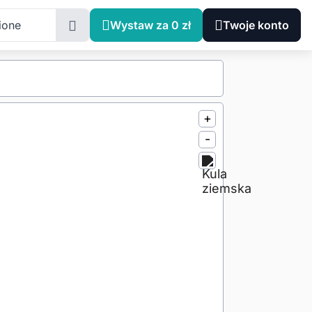
ione
Wystaw za 0 zł
Twoje konto
+
-