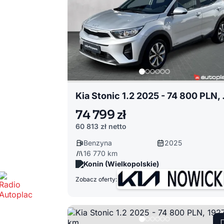
Kia Stoni
74 799 zł
60 813 zł
netto
Benzyna
2025
16 770 km
Konin (Wielkopolskie)
Zobacz oferty: