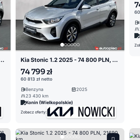
7
60
Zob
c 1.2 2025 - 74 800 PLN, 16770 km
Kia Stonic 1.2 2025 - 74 800 PLN, 23430 km
74 799 zł
60 813 zł
netto
Benzyna
2025
23 430 km
Konin (Wielkopolskie)
Zobacz oferty: