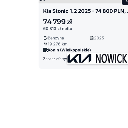
Kia Stoni
74 799 zł
60 813 zł
netto
Benzyna
2025
19 276 km
Konin (Wielkopolskie)
Zobacz oferty: