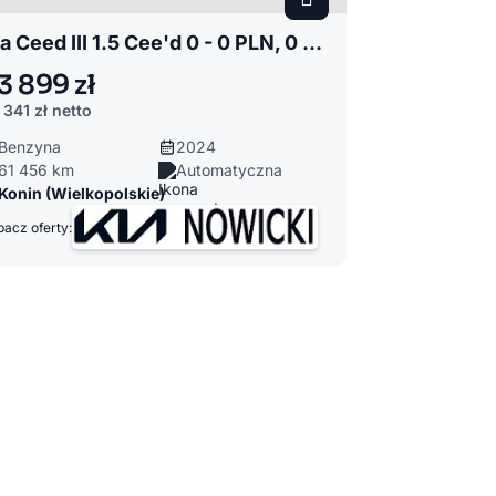
Kia Ceed III 1.5 Cee'd 0 - 0 PLN, 0 km
3 899 zł
 341 zł
netto
Benzyna
2024
61 456 km
Automatyczna
Konin (Wielkopolskie)
acz oferty: