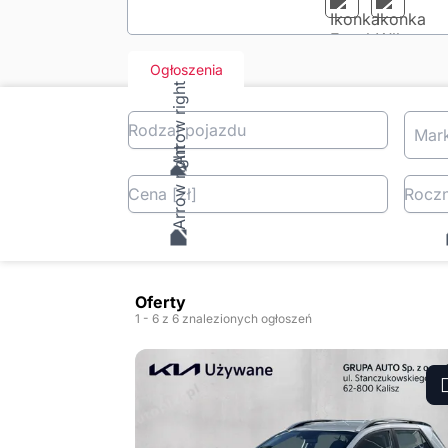
Ogłoszenia
Rodzaj pojazdu
Mar
Cena
[zł
]
Roczn
Oferty
1
- 6
z 6 znalezionych ogłoszeń