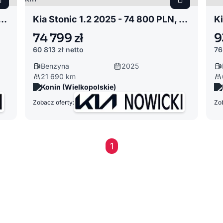
c 1.2 2025 - 74 800 PLN, 19276 km
Kia Stonic 1.2 2025 - 74 800 PLN, 21690 km
74 799 zł
9
60 813 zł
netto
76
Benzyna
2025
21 690 km
Konin (Wielkopolskie)
Zobacz oferty:
Zob
1