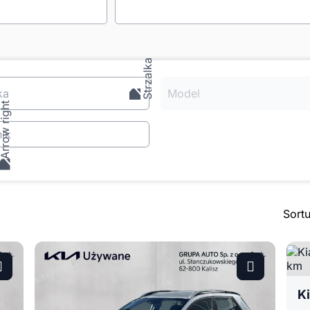
ka
Model
ik
Sort