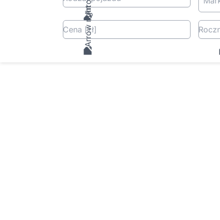
Mar
Cena
[zł
]
Roczn