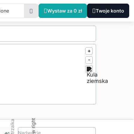
ione
Wystaw za 0 zł
Twoje konto
+
-
Nadwozie