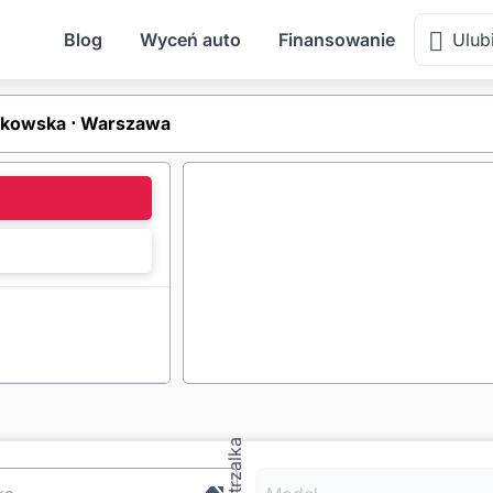
Blog
Wyceń auto
Finansowanie
Ulub
akowska ⋅ Warszawa
l