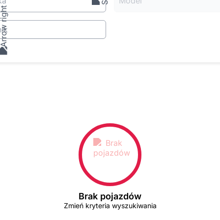
ka
Model
ik
Brak pojazdów
Zmień kryteria wyszukiwania