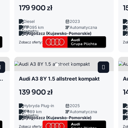
179 900 zł
1
Diesel
2023
78 095 km
Automatyczna
Bydgoszcz (Kujawsko-Pomorskie)
Zobacz oferty:
Zob
G30/G31 2.0 520 kombi
Audi A3 8Y 1.5 allstreet kompakt
Au
139 900 zł
1
Hybryda Plug-in
2025
8 989 km
Automatyczna
Bydgoszcz (Kujawsko-Pomorskie)
Zobacz oferty:
Zob