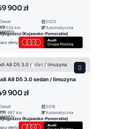
59 900 zł
Diesel
2023
49 034 km
Automatyczna
Bydgoszcz (Kujawsko-Pomorskie)
acz oferty:
di A8 D5 3.0 sedan / limuzyna
49 900 zł
Diesel
2018
123 987 km
Automatyczna
Bydgoszcz (Kujawsko-Pomorskie)
acz oferty: