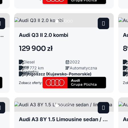
I/FY 2.0 Sportback kompakt
Audi Q3 II 2.0 kombi
A
129 900 zł
8
Diesel
2022
86 772 km
Automatyczna
Bydgoszcz (Kujawsko-Pomorskie)
Zobacz oferty:
Zob
Audi A3 8Y 1.5 Limousine sedan / limuzyna
Au