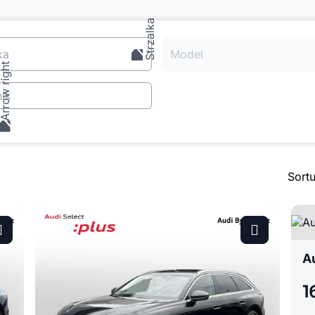
ka
Model
ik
Sort
A
1