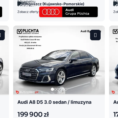
Bydgoszcz (Kujawsko-Pomorskie)
Zobacz oferty:
Zob
Audi A8 D5 3.0 sedan / limuzyna
A
199 900 zł
1