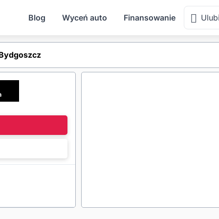
Blog
Wyceń auto
Finansowanie
Ulub
 Bydgoszcz
l