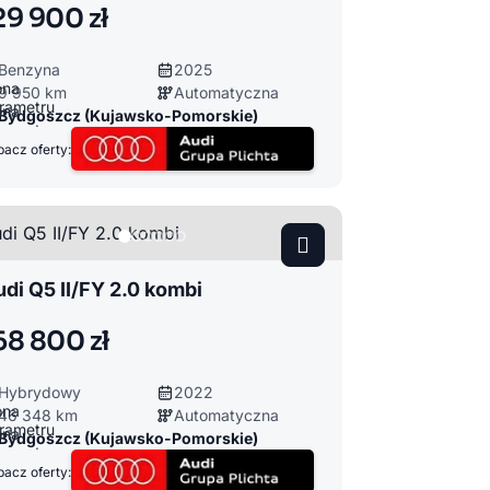
29 900 zł
Benzyna
2025
9 950 km
Automatyczna
Bydgoszcz (Kujawsko-Pomorskie)
acz oferty:
di Q5 II/FY 2.0 kombi
68 800 zł
Hybrydowy
2022
46 348 km
Automatyczna
Bydgoszcz (Kujawsko-Pomorskie)
acz oferty: