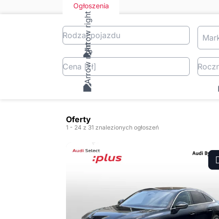
Ogłoszenia
Rodzaj pojazdu
Mar
Cena
[zł
]
Roczn
Oferty
1
- 24
z 31 znalezionych ogłoszeń