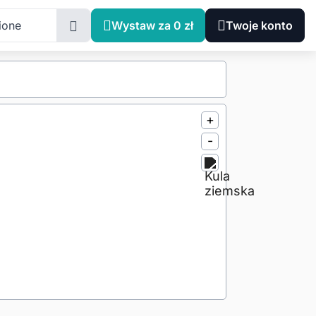
ione
Wystaw za 0 zł
Twoje konto
+
-