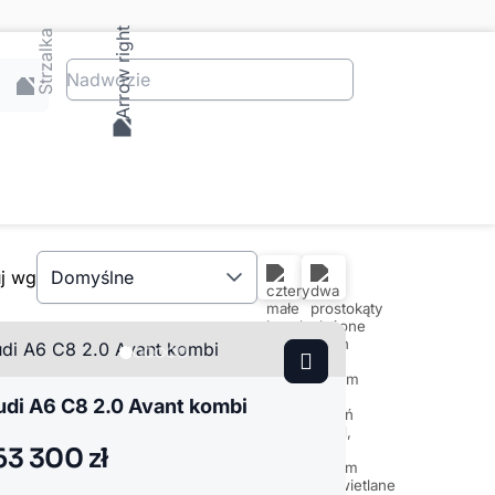
Nadwozie
uj wg
Domyślne
udi A6 C8 2.0 Avant kombi
63 300 zł