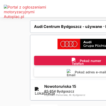
Audi Centrum Bydgoszcz - używane ⋅
Pokaż numer
Pokaż adres e-mai
Nowotoruńska 15
85-854 Bydgoszcz
Kujawsko-Pomorskie, M. Bydgoszcz