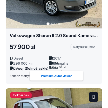
Volkswagen Sharan II 2.0 Sound Kamera ACC Elektryka drzwi asystenty BEZWYPADKOWY
57 900 zł
Raty
890
zł/msc
Diesel
2017
296 000 km
Manualna
Jawor (Dolnośląskie)
Zobacz oferty:
Premium Autos Jawor
Tylko u nas