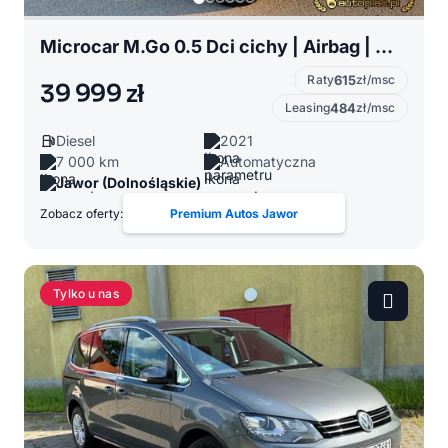
Microcar M.Go 0.5 Dci cichy | Airbag | Wspomganie | Led | Alu 14 | 7000 KM | AM 14 lat
Raty
615
zł/msc
39 999 zł
Leasing
484
zł/msc
Diesel
2021
7 000 km
Automatyczna
Jawor (Dolnośląskie)
Zobacz oferty:
Premium Autos Jawor
Tylko u nas