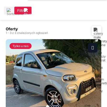
Filtr
Oferty
1
- 3
z 3 znalezionych ogłoszeń
Tylko u nas