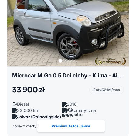
Microcar M.Go 0.5 Dci cichy - Klima - Airbag - Led - alu 15 - kamera- Dowóz AM
33 900 zł
Raty
521
zł/msc
Diesel
2018
33 000 km
Automatyczna
Jawor (Dolnośląskie)
Zobacz oferty:
Premium Autos Jawor