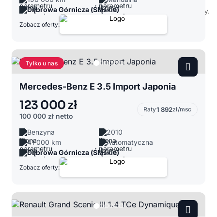
Dąbrowa Górnicza (Śląskie)
Zobacz oferty:
Tylko u nas
Mercedes-Benz E 3.5 Import Japonia
123 000 zł
Raty
1 892
zł/msc
100 000 zł
netto
Benzyna
2010
41 000 km
Automatyczna
Dąbrowa Górnicza (Śląskie)
Zobacz oferty: