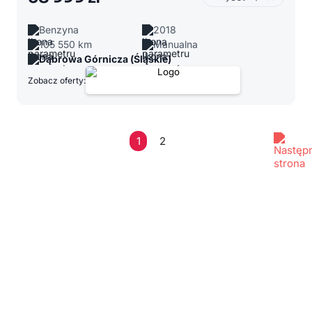
Benzyna
2018
105 550 km
Manualna
Dąbrowa Górnicza (Śląskie)
Zobacz oferty:
1
2