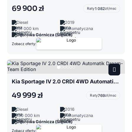
69 900 zł
Raty
1 082
zł/msc
Diesel
2019
151 000 km
Automatyczna
Dąbrowa Górnicza (Śląskie)
Zobacz oferty:
Kia Sportage IV 2.0 CRDI 4WD Automatik Dream-Team Edition
49 999 zł
Raty
769
zł/msc
Diesel
2016
130 000 km
Automatyczna
Dąbrowa Górnicza (Śląskie)
Zobacz oferty: