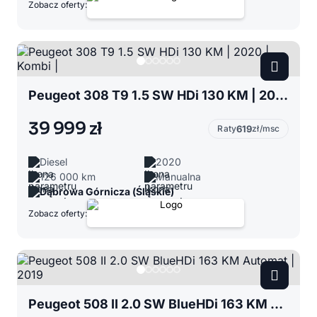
Zobacz oferty:
Peugeot 308 T9 1.5 SW HDi 130 KM | 2020 | Kombi |
39 999 zł
Raty
619
zł/msc
Diesel
2020
126 000 km
Manualna
Dąbrowa Górnicza (Śląskie)
Zobacz oferty:
Peugeot 508 II 2.0 SW BlueHDi 163 KM Automat | 2019