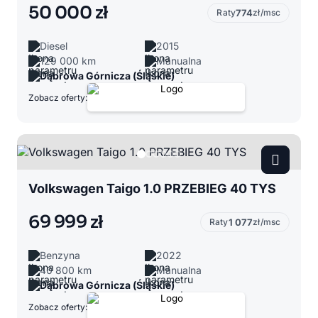
50 000 zł
Raty
774
zł/msc
Diesel
2015
129 000 km
Manualna
Dąbrowa Górnicza (Śląskie)
Zobacz oferty:
Volkswagen Taigo 1.0 PRZEBIEG 40 TYS
69 999 zł
Raty
1 077
zł/msc
Benzyna
2022
40 800 km
Manualna
Dąbrowa Górnicza (Śląskie)
Zobacz oferty: