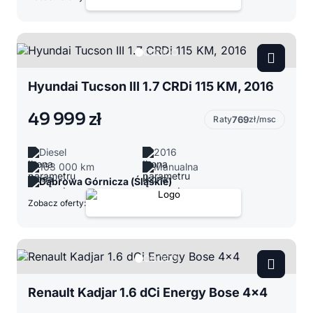
Hyundai Tucson III 1.7 CRDi 115 KM, 2016
49 999 zł
Raty
769
zł/msc
Diesel
2016
163 000 km
Manualna
Dąbrowa Górnicza (Śląskie)
Zobacz oferty:
Renault Kadjar 1.6 dCi Energy Bose 4x4