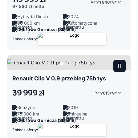
Raty
1 846
zł/msc
97 560 zł
netto
Hybryda Diesla
2024
90 000 km
Automatyczna
Dąbrowa Górnicza (Śląskie)
Zobacz oferty:
Renault Clio V 0.9 przebieg 75b tys
39 999 zł
Raty
615
zł/msc
Benzyna
2019
75 000 km
Manualna
Dąbrowa Górnicza (Śląskie)
Zobacz oferty: