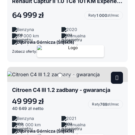
Renault Captur II 1.0 TCe 101 KM Experience
64 999 zł
Raty
1 000
zł/msc
Benzyna
2020
68 000 km
Manualna
Dąbrowa Górnicza (Śląskie)
Zobacz oferty:
Citroen C4 III 1.2 zadbany - gwarancja
49 999 zł
Raty
769
zł/msc
40 649 zł
netto
Benzyna
2021
108 000 km
Manualna
Dąbrowa Górnicza (Śląskie)