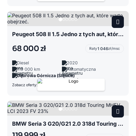
Peugeot 508 II 1.5 Jedno z tych aut, które warto obejrzeć.
68 000 zł
Raty
1 046
zł/msc
Diesel
2020
119 000 km
Automatyczna
Dąbrowa Górnicza (Śląskie)
Zobacz oferty:
BMW Seria 3 G20/G21 2.0 318d Touring MHEV LCI 2023 FV 23%
119 999 zł