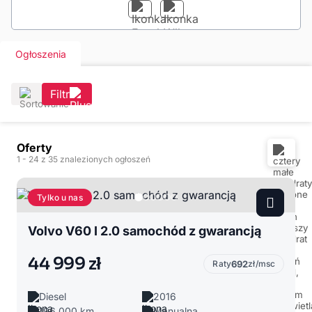
Ogłoszenia
Filtr
Oferty
1
- 24
z 35 znalezionych ogłoszeń
Tylko u nas
Volvo V60 I 2.0 samochód z gwarancją
44 999 zł
Raty
692
zł/msc
Diesel
2016
196 000 km
Manualna