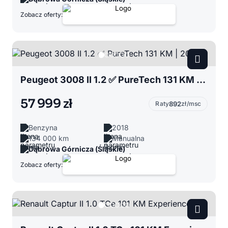
Zobacz oferty:
Peugeot 3008 II 1.2 ✅ PureTech 131 KM | 2018
57 999 zł
Raty
892
zł/msc
Benzyna
2018
134 000 km
Manualna
Dąbrowa Górnicza (Śląskie)
Zobacz oferty: