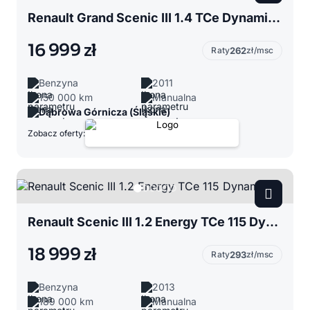
Renault Grand Scenic III 1.4 TCe Dynamique
16 999 zł
Raty
262
zł/msc
Benzyna
2011
150 000 km
Manualna
Dąbrowa Górnicza (Śląskie)
Zobacz oferty:
Renault Scenic III 1.2 Energy TCe 115 Dynamique
18 999 zł
Raty
293
zł/msc
Benzyna
2013
189 000 km
Manualna