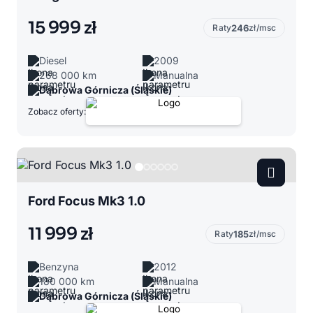
15 999 zł
Raty
246
zł/msc
Diesel
2009
268 000 km
Manualna
Dąbrowa Górnicza (Śląskie)
Zobacz oferty:
Ford Focus Mk3 1.0
11 999 zł
Raty
185
zł/msc
Benzyna
2012
180 000 km
Manualna
Dąbrowa Górnicza (Śląskie)