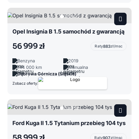
Opel Insignia B 1.5 samochód z gwarancją
56 999 zł
Raty
883
zł/msc
Benzyna
2019
144 000 km
Manualna
Dąbrowa Górnicza (Śląskie)
Zobacz oferty:
Ford Kuga II 1.5 Tytanium przebieg 104 tys
58 999 zł
Raty
907
zł/msc