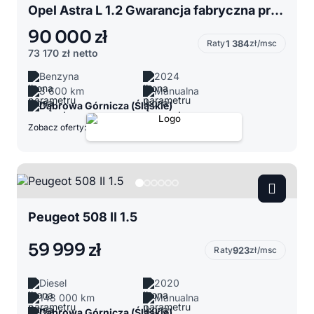
Opel Astra L 1.2 Gwarancja fabryczna przebieg 3600 km Jak nowa
90 000 zł
Raty
1 384
zł/msc
73 170 zł
netto
Benzyna
2024
3 600 km
Manualna
Dąbrowa Górnicza (Śląskie)
Zobacz oferty:
Peugeot 508 II 1.5
59 999 zł
Raty
923
zł/msc
Diesel
2020
148 000 km
Manualna
Dąbrowa Górnicza (Śląskie)