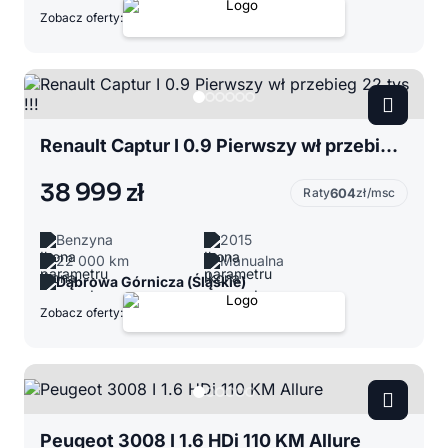
Zobacz oferty:
Renault Captur I 0.9 Pierwszy wł przebieg 22 tys !!!
38 999 zł
Raty
604
zł/msc
Benzyna
2015
22 000 km
Manualna
Dąbrowa Górnicza (Śląskie)
Zobacz oferty:
Peugeot 3008 I 1.6 HDi 110 KM Allure