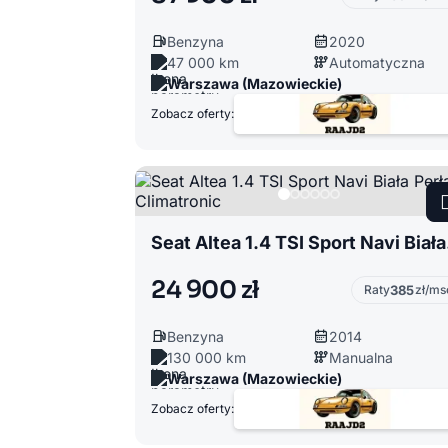
Benzyna
2020
47 000 km
Automatyczna
Warszawa (Mazowieckie)
Zobacz oferty:
Seat 
24 900 zł
Raty
385
zł/ms
Benzyna
2014
130 000 km
Manualna
Warszawa (Mazowieckie)
Zobacz oferty: