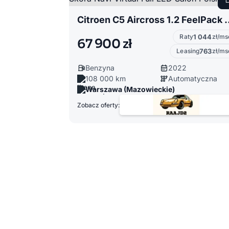
Citroen C5 Aircross 1.2 FeelPack Kamera 
Raty
1 044
zł/ms
67 900 zł
Leasing
763
zł/ms
Benzyna
2022
108 000 km
Automatyczna
Warszawa (Mazowieckie)
Zobacz oferty: