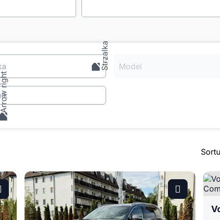
ka
Model
ik
Sort