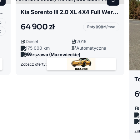
Skóra Navi Virtual Full LED Salon Polska
Kia Sorento III 2.0 XL 4X4 Full Wersja Skóra Panorama Infinity Kamery360 Salon Polska
c
64 900 zł
Raty
998
zł/msc
c
Diesel
2016
175 000 km
Automatyczna
Warszawa (Mazowieckie)
Zobacz oferty:
6
Zob