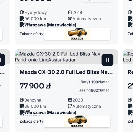
Hybrydowy
2018
96 000 km
Automatyczna
Warszawa (Mazowieckie)
Zobacz oferty:
Zob
Altea 1.4 TSI Sport Navi Biała Perła Climatronic
Mazda CX-30 2.0 Full Led Bliss Navi Parktronic LineAssist Radar
Raty
1 198
zł/msc
77 900 zł
2
c
Leasing
862
zł/msc
Benzyna
2023
88 000 km
Automatyczna
Warszawa (Mazowieckie)
Zobacz oferty:
Zob