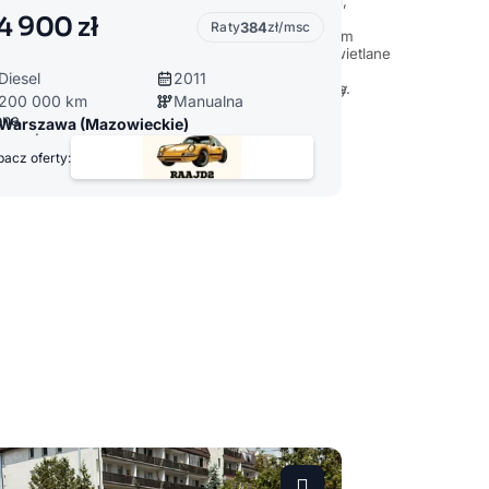
4 900 zł
Raty
384
zł/msc
Diesel
2011
200 000 km
Manualna
Warszawa (Mazowieckie)
acz oferty: