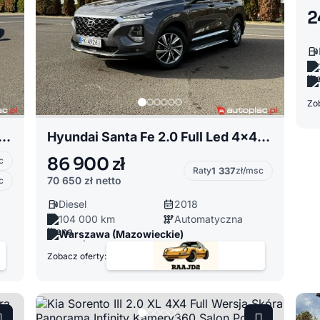
2
Zob
 Klasa C 2.0 AMG Line Black Digital Led Kamery360 Salon Polska FVAT23%
Hyundai Santa Fe 2.0 Full Led 4x4 Kamera Krell Navi Radar LineAssist Salon Polska
86 900 zł
c
Raty
1 337
zł/msc
70 650 zł
netto
c
Diesel
2018
104 000 km
Automatyczna
Warszawa (Mazowieckie)
Zobacz oferty: