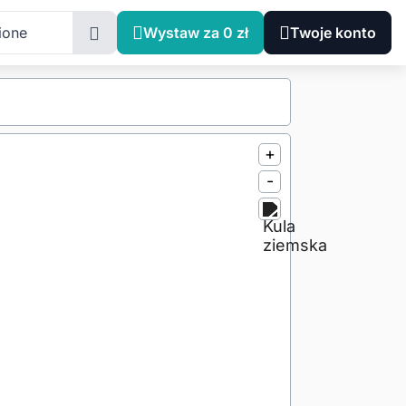
ione
Wystaw za 0 zł
Twoje konto
+
-