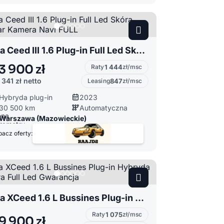
Kia Ceed III 1.6 Plug-in Full Led Skóra Radar Kamera Navi FULL
3 900 zł
Raty
1 444
zł/msc
 341 zł
netto
Leasing
847
zł/msc
Hybryda plug-in
2023
30 500 km
Automatyczna
Warszawa (Mazowieckie)
acz oferty:
Kia XCeed 1.6 L Bussines Plug-in Hybryda Skóra Full Led Gwarancja
Raty
1 075
zł/msc
9 900 zł