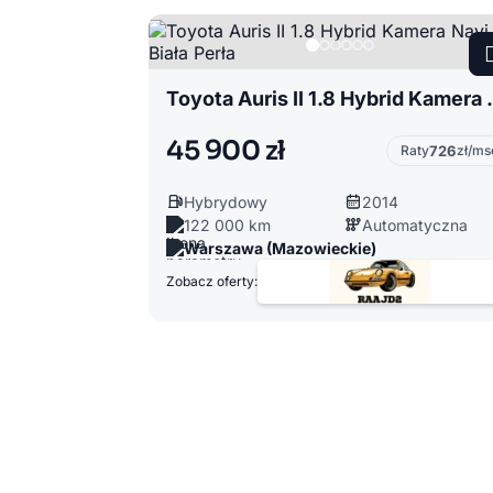
Toyota Auris II 1.
45 900 zł
Raty
726
zł/ms
Hybrydowy
2014
122 000 km
Automatyczna
Warszawa (Mazowieckie)
Zobacz oferty: