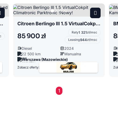
8 Hybrid Kamera Navi Led Biała Perła
Citroen Berlingo III 1.5 VirtualCokpit Climatronic Parktronic !Nowy!
Raty
1 321
zł/msc
85 900 zł
8
c
Leasing
944
zł/msc
Diesel
2024
22 500 km
Manualna
Warszawa (Mazowieckie)
Zobacz oferty:
Zob
1