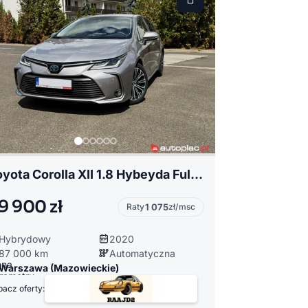
Toyota Corolla XII 1.8 Hybeyda Full Led Navi Kamera Radar LineAssist
9 900 zł
Raty
1 075
zł/msc
Hybrydowy
2020
87 000 km
Automatyczna
Warszawa (Mazowieckie)
acz oferty: