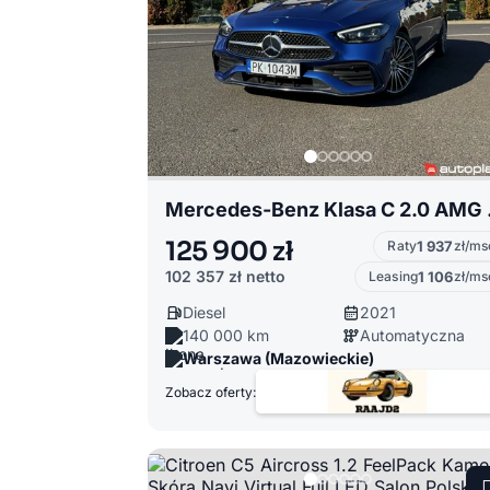
Mercedes-Benz
125 900 zł
Raty
1 937
zł/ms
102 357 zł
netto
Leasing
1 106
zł/ms
Diesel
2021
140 000 km
Automatyczna
Warszawa (Mazowieckie)
Zobacz oferty: