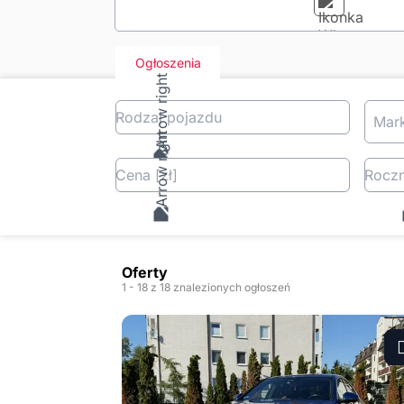
Ogłoszenia
Rodzaj pojazdu
Mar
Cena
[zł
]
Roczn
Oferty
1
- 18
z 18 znalezionych ogłoszeń