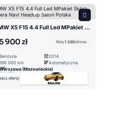
BMW X5 F15 4.4 Full Led MPakiet Skóra Kamera Navi HeadUp Salon Polska
5 900 zł
Raty
1 330
zł/msc
Benzyna
2014
196 000 km
Automatyczna
Warszawa (Mazowieckie)
acz oferty: