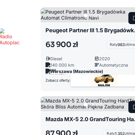
Peugeot Partn
63 900 zł
Raty
983
zł/ms
Diesel
2020
140 000 km
Automatyczna
Warszawa (Mazowieckie)
Zobacz oferty:
Mazda MX-5 2.0 
87 900 zł
Raty
1 352
zł/ms