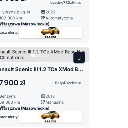
Leasing
782
zł/msc
Hybryda plug-in
2022
102 000 km
Automatyczna
Warszawa (Mazowieckie)
acz oferty:
Renault Scenic III 1.2 TCe XMod Bose Navi Led Climatronic
7 900 zł
Raty
432
zł/msc
Benzyna
2013
59 000 km
Manualna
Warszawa (Mazowieckie)
acz oferty: