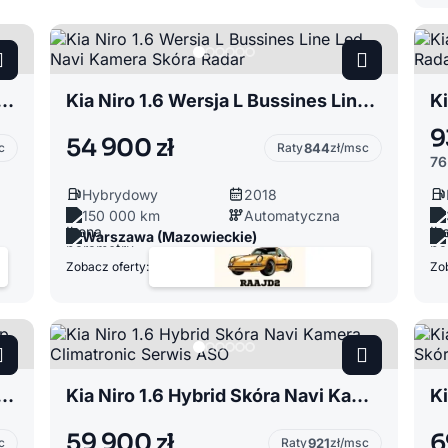
er III 1.5 Brygadówka Automat Climatronic Navi
Kia Niro 1.6 Wersja L Bussines Line Led Navi Kamera Skóra Radar
9
54 900 zł
c
Raty
844
zł/msc
76
Hybrydowy
2018
150 000 km
Automatyczna
Warszawa (Mazowieckie)
Zobacz oferty:
Zob
GrandTouring HardTop Skóra Bliss Automat Piękna Zadbana
Kia Niro 1.6 Hybrid Skóra Navi Kamera Climatronic Serwis ASO
59 900 zł
6
c
Raty
921
zł/msc