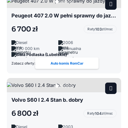
Peugeot 407 2.0 W pełni sprawny do jazdy
6 700 zł
Raty
103
zł/msc
Diesel
2006
320 000 km
Manualna
Biała Podlaska (Lubelskie)
Zobacz oferty:
Auto komis RomCar
Volvo S60 I 2.4 Stan b. dobry
6 800 zł
Raty
104
zł/msc
Diesel
2003