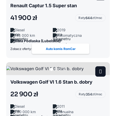
Renault Captur 1.5 Super stan
41 900 zł
Raty
644
zł/msc
Diesel
2019
143 000 km
Automatyczna
Biała Podlaska (Lubelskie)
Zobacz oferty:
Auto komis RomCar
Volkswagen Golf VI 1.6 Stan b. dobry
22 900 zł
Raty
354
zł/msc
Diesel
2011
260 000 km
Manualna