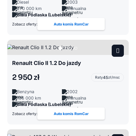
Diesel
2003
270 000 km
Manualna
Biała Podlaska (Lubelskie)
Zobacz oferty:
Auto komis RomCar
Renault Clio II 1.2 Do jazdy
2 950 zł
Raty
45
zł/msc
Benzyna
2002
186 000 km
Manualna
Biała Podlaska (Lubelskie)
Zobacz oferty:
Auto komis RomCar