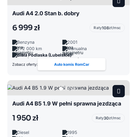
Audi A4 2.0 Stan b. dobry
6 999 zł
Raty
108
zł/msc
Benzyna
2001
272 000 km
Manualna
Biała Podlaska (Lubelskie)
Zobacz oferty:
Auto komis RomCar
Audi A4 B5 1.9 W pełni sprawna jezdząca
1 950 zł
Raty
30
zł/msc
Diesel
1995