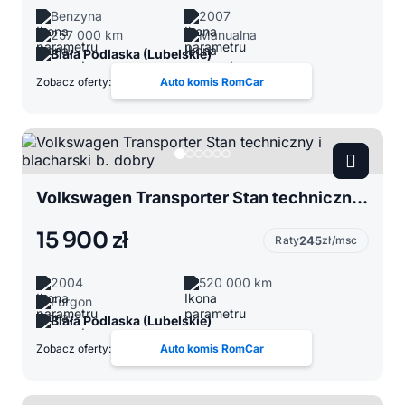
Benzyna
2007
257 000 km
Manualna
Biała Podlaska (Lubelskie)
Zobacz oferty:
Auto komis RomCar
Volkswagen Transporter Stan techniczny i blacharski b. dobry
15 900 zł
Raty
245
zł/msc
2004
520 000 km
Furgon
Biała Podlaska (Lubelskie)
Zobacz oferty:
Auto komis RomCar