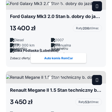
Ford Galaxy Mk3 2.0 Stan b. dobry do jazdy
13 400 zł
Raty
206
zł/msc
Diesel
2007
320 000 km
Manualna
Biała Podlaska (Lubelskie)
Zobacz oferty:
Auto komis RomCar
Renault Megane II 1.5 Stan techniczny b. dobry
3 450 zł
Raty
53
zł/msc