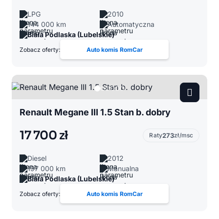
LPG
2010
144 000 km
Automatyczna
Biała Podlaska (Lubelskie)
Zobacz oferty:
Auto komis RomCar
Renault Megane III 1.5 Stan b. dobry
17 700 zł
Raty
273
zł/msc
Diesel
2012
197 000 km
Manualna
Biała Podlaska (Lubelskie)
Zobacz oferty:
Auto komis RomCar