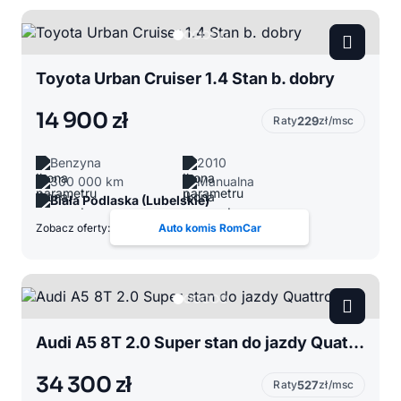
Toyota Urban Cruiser 1.4 Stan b. dobry
14 900 zł
Raty
229
zł/msc
Benzyna
2010
300 000 km
Manualna
Biała Podlaska (Lubelskie)
Zobacz oferty:
Auto komis RomCar
Audi A5 8T 2.0 Super stan do jazdy Quattro
34 300 zł
Raty
527
zł/msc