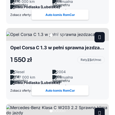
410 000 km
Manualna
Biała Podlaska (Lubelskie)
Zobacz oferty:
Auto komis RomCar
Opel Corsa C 1.3 w pełni sprawna jezdzaca
1 550 zł
Raty
23
zł/msc
Diesel
2004
247 000 km
Manualna
Biała Podlaska (Lubelskie)
Zobacz oferty:
Auto komis RomCar