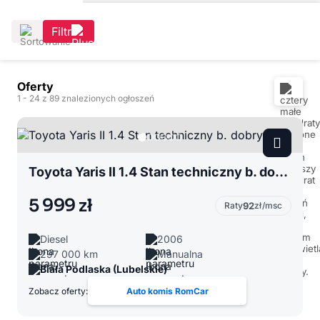
Filtr
Oferty
1
- 24
z 89 znalezionych ogłoszeń
Toyota Yaris II 1.4 Stan techniczny b. dobry
5 999 zł
Raty
92
zł/msc
Diesel
2006
297 000 km
Manualna
Biała Podlaska (Lubelskie)
Zobacz oferty:
Auto komis RomCar