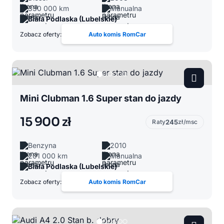
330 000 km
Manualna
Biała Podlaska (Lubelskie)
Zobacz oferty:
Auto komis RomCar
Mini Clubman 1.6 Super stan do jazdy
15 900 zł
Raty
245
zł/msc
Benzyna
2010
201 000 km
Manualna
Biała Podlaska (Lubelskie)
Zobacz oferty:
Auto komis RomCar