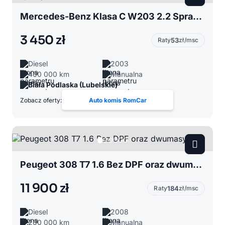
Mercedes-Benz Klasa C W203 2.2 Sprawna klima do jazdy
3 450 zł
Raty
53
zł/msc
Diesel
2003
400 000 km
Manualna
Biała Podlaska (Lubelskie)
Zobacz oferty:
Auto komis RomCar
Peugeot 308 T7 1.6 Bez DPF oraz dwumasy !
11 900 zł
Raty
184
zł/msc
Diesel
2008
200 000 km
Manualna