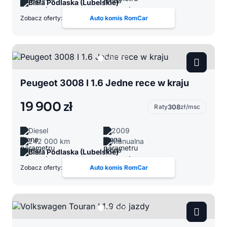
Biała Podlaska (Lubelskie)
Zobacz oferty:
Auto komis RomCar
Peugeot 3008 I 1.6 Jedne rece w kraju
19 900 zł
Raty
308
zł/msc
Diesel
2009
242 000 km
Manualna
Biała Podlaska (Lubelskie)
Zobacz oferty:
Auto komis RomCar