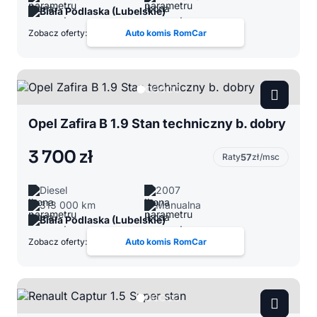
Biała Podlaska (Lubelskie)
Zobacz oferty:
Auto komis RomCar
Opel Zafira B 1.9 Stan techniczny b. dobry
3 700 zł
Raty
57
zł/msc
Diesel
2007
313 000 km
Manualna
Biała Podlaska (Lubelskie)
Zobacz oferty:
Auto komis RomCar