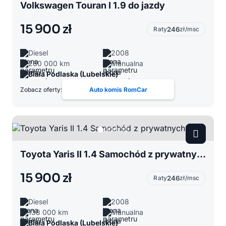
Volkswagen Touran I 1.9 do jazdy
15 900 zł
Raty
246
zł/msc
Diesel
2008
260 000 km
Manualna
Biała Podlaska (Lubelskie)
Zobacz oferty:
Auto komis RomCar
Toyota Yaris II 1.4 Samochód z prywatnych rąk
15 900 zł
Raty
246
zł/msc
Diesel
2008
138 000 km
Manualna
Biała Podlaska (Lubelskie)