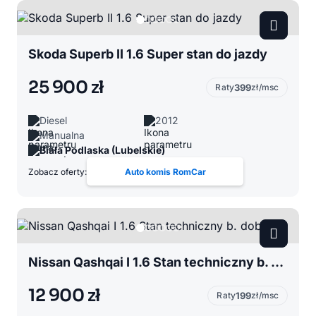
Skoda Superb II 1.6 Super stan do jazdy
25 900 zł
Raty
399
zł/msc
Diesel
2012
Manualna
Biała Podlaska (Lubelskie)
Zobacz oferty:
Auto komis RomCar
Nissan Qashqai I 1.6 Stan techniczny b. dobry
12 900 zł
Raty
199
zł/msc