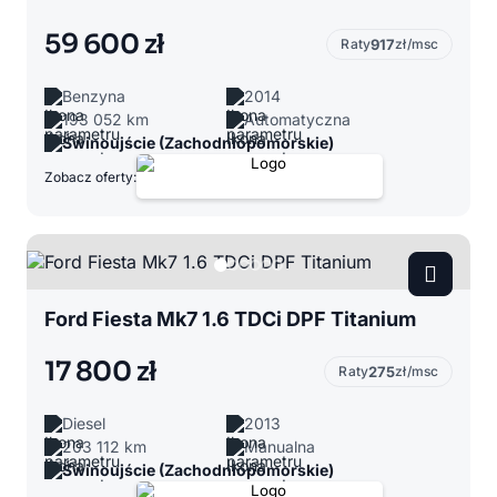
59 600 zł
Raty
917
zł/msc
Benzyna
2014
193 052 km
Automatyczna
Świnoujście (Zachodniopomorskie)
Zobacz oferty:
Ford Fiesta Mk7 1.6 TDCi DPF Titanium
17 800 zł
Raty
275
zł/msc
Diesel
2013
203 112 km
Manualna
Świnoujście (Zachodniopomorskie)