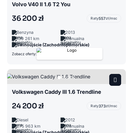
Volvo V40 II 1.6 T2 You
36 200 zł
Raty
557
zł/msc
Benzyna
2013
139 261 km
Manualna
Świnoujście (Zachodniopomorskie)
Zobacz oferty:
Volkswagen Caddy III 1.6 Trendline
24 200 zł
Raty
373
zł/msc
Diesel
2012
275 963 km
Manualna
Świnoujście (Zachodniopomorskie)