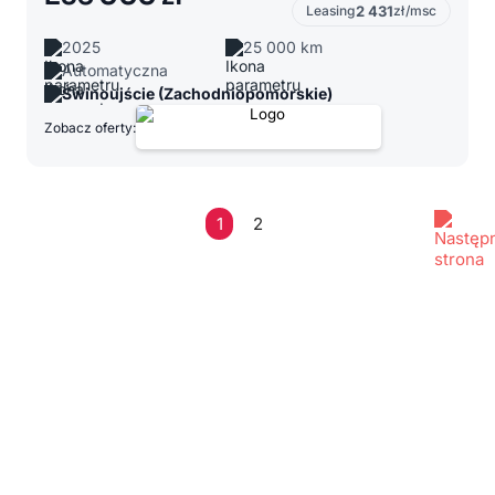
Leasing
2 431
zł/msc
2025
25 000 km
Automatyczna
Świnoujście (Zachodniopomorskie)
Zobacz oferty:
1
2