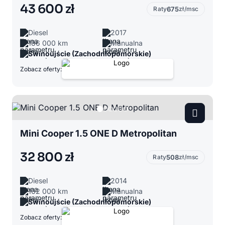
43 600 zł
Raty
675
zł/msc
Diesel
2017
186 000 km
Manualna
Świnoujście (Zachodniopomorskie)
Zobacz oferty:
Mini Cooper 1.5 ONE D Metropolitan
32 800 zł
Raty
508
zł/msc
Diesel
2014
162 000 km
Manualna
Świnoujście (Zachodniopomorskie)
Zobacz oferty: