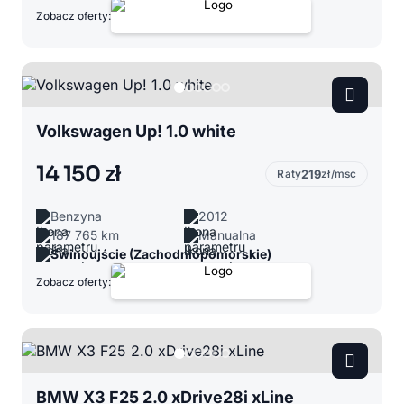
Zobacz oferty:
Volkswagen Up! 1.0 white
14 150 zł
Raty
219
zł/msc
Benzyna
2012
187 765 km
Manualna
Świnoujście (Zachodniopomorskie)
Zobacz oferty:
BMW X3 F25 2.0 xDrive28i xLine