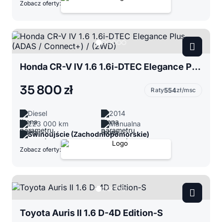
Zobacz oferty:
Honda CR-V IV 1.6 1.6i-DTEC Elegance Plus (ADAS / Connect+) / (2WD)
35 800 zł
Raty
554
zł/msc
Diesel
2014
223 000 km
Manualna
Świnoujście (Zachodniopomorskie)
Zobacz oferty:
Toyota Auris II 1.6 D-4D Edition-S