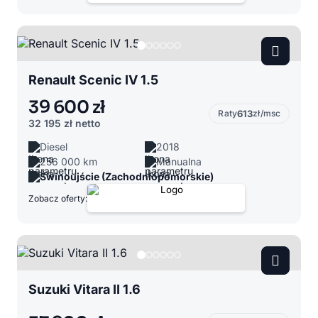
Renault Scenic IV 1.5
39 600 zł
Raty
613
zł/msc
32 195 zł
netto
Diesel
2018
256 000 km
Manualna
Świnoujście (Zachodniopomorskie)
Zobacz oferty:
Suzuki Vitara II 1.6