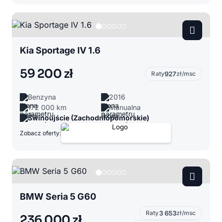
Kia Sportage IV 1.6
59 200 zł
Raty
927
zł/msc
Benzyna
2016
172 000 km
Manualna
Świnoujście (Zachodniopomorskie)
Zobacz oferty:
BMW Seria 5 G60
Raty
3 653
zł/msc
236 000 zł