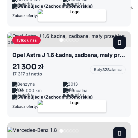
Świnoujście (Zachodniopomorskie)
Zobacz oferty:
Tylko u nas
Opel Astra J 1.6 Ładna, zadbana, mały przebieg, benzyna
21 300 zł
Raty
328
zł/msc
17 317 zł
netto
Benzyna
2013
143 000 km
Manualna
Świnoujście (Zachodniopomorskie)
Zobacz oferty: