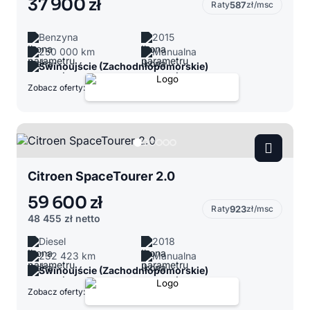
37 900 zł
Raty
587
zł/msc
Benzyna
2015
250 000 km
Manualna
Świnoujście (Zachodniopomorskie)
Zobacz oferty:
Citroen SpaceTourer 2.0
59 600 zł
Raty
923
zł/msc
48 455 zł
netto
Diesel
2018
232 423 km
Manualna
Świnoujście (Zachodniopomorskie)
Zobacz oferty: