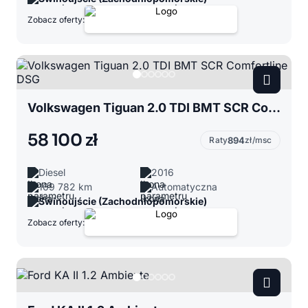
Zobacz oferty:
Volkswagen Tiguan 2.0 TDI BMT SCR Comfortline DSG
58 100 zł
Raty
894
zł/msc
Diesel
2016
169 782 km
Automatyczna
Świnoujście (Zachodniopomorskie)
Zobacz oferty: