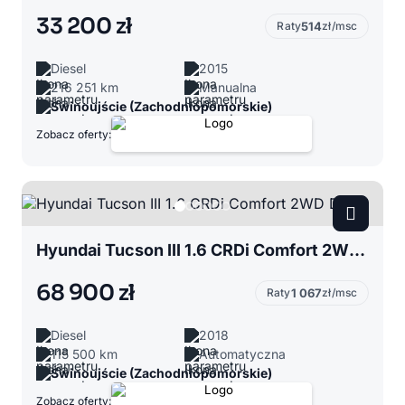
33 200 zł
Raty
514
zł/msc
Diesel
2015
216 251 km
Manualna
Świnoujście (Zachodniopomorskie)
Zobacz oferty:
Hyundai Tucson III 1.6 CRDi Comfort 2WD DCT
68 900 zł
Raty
1 067
zł/msc
Diesel
2018
115 500 km
Automatyczna
Świnoujście (Zachodniopomorskie)
Zobacz oferty: