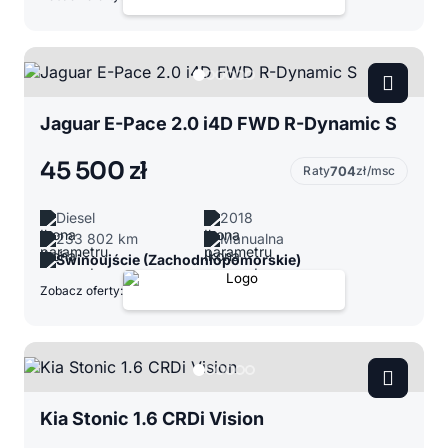
Jaguar E-Pace 2.0 i4D FWD R-Dynamic S
45 500 zł
Raty
704
zł/msc
Diesel
2018
233 802 km
Manualna
Świnoujście (Zachodniopomorskie)
Zobacz oferty:
Kia Stonic 1.6 CRDi Vision