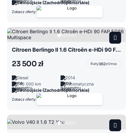
Świnoujście (Zachodniopomorskie)
Zobacz oferty:
Citroen Berlingo II 1.6 Citroën e-HDi 90 FAP EGS6 Multispace
23 500 zł
Raty
362
zł/msc
Diesel
2014
246 000 km
Automatyczna
Świnoujście (Zachodniopomorskie)
Zobacz oferty: