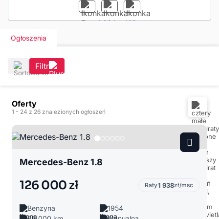
Ogłoszenia
Filtr
Oferty
1
- 24
z 26 znalezionych ogłoszeń
Mercedes-Benz 1.8
126 000 zł
Raty
1 938
zł/msc
Benzyna
1954
86 000 km
Manualna