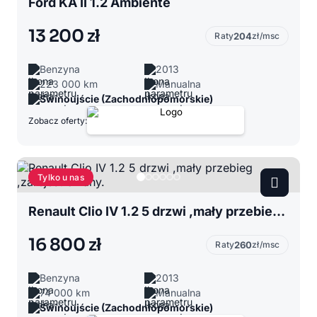
Ford KA II 1.2 Ambiente
13 200 zł
Raty
204
zł/msc
Benzyna
2013
223 000 km
Manualna
Świnoujście (Zachodniopomorskie)
Zobacz oferty:
Tylko u nas
Renault Clio IV 1.2 5 drzwi ,mały przebieg ,zarejestrowany.
16 800 zł
Raty
260
zł/msc
Benzyna
2013
74 000 km
Manualna
Świnoujście (Zachodniopomorskie)