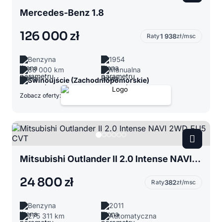
Mercedes-Benz 1.8
126 000 zł
Raty
1 938
zł/msc
Benzyna
1954
86 000 km
Manualna
Świnoujście (Zachodniopomorskie)
Zobacz oferty:
Mitsubishi Outlander II 2.0 Intense NAVI 2WD EU5 CVT
24 800 zł
Raty
382
zł/msc
Benzyna
2011
275 311 km
Automatyczna