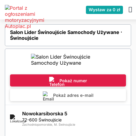
Wystaw za 0 zł
Salon Lider Świnoujście Samochody Używane ⋅
Świnoujście
Pokaż numer
Pokaż adres e-mail
Nowokarsiborska 5
72-600 Świnoujście
Zachodniopomorskie, M. Świnoujście