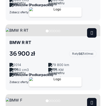
Rzeszów (Podkarpackie)
Zobacz oferty:
BMW R RT
36 900 zł
Raty
567
zł/msc
2014
79 800 km
1200 cm3
125 KM
Rzeszów (Podkarpackie)
Zobacz oferty: