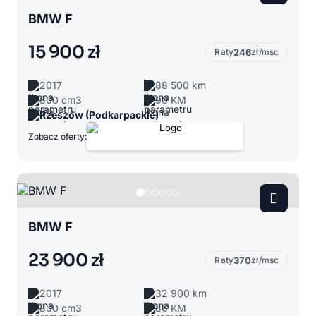
BMW F
15 900 zł
Raty
246
zł/msc
2017
88 500 km
800 cm3
90 KM
Rzeszów (Podkarpackie)
Zobacz oferty:
BMW F
23 900 zł
Raty
370
zł/msc
2017
32 900 km
800 cm3
86 KM