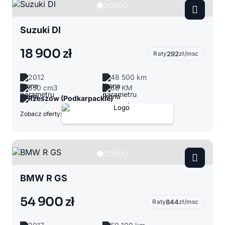
Suzuki Dl
18 900 zł
Raty
292
zł/msc
2012
48 500 km
650 cm3
68 KM
Rzeszów (Podkarpackie)
Zobacz oferty:
BMW R GS
54 900 zł
Raty
844
zł/msc