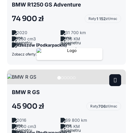
BMW R1250 GS Adventure
74 900 zł
Raty
1 152
zł/msc
2020
31 700 km
1250 cm3
136 KM
Rzeszów (Podkarpackie)
Zobacz oferty:
BMW R GS
45 900 zł
Raty
706
zł/msc
2016
69 800 km
1200 cm3
125 KM
Rzeszów (Podkarpackie)