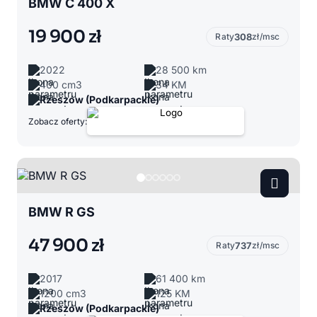
BMW C 400 X
19 900 zł
Raty
308
zł/msc
2022
28 500 km
400 cm3
34 KM
Rzeszów (Podkarpackie)
Zobacz oferty:
BMW R GS
47 900 zł
Raty
737
zł/msc
2017
61 400 km
1200 cm3
125 KM
Rzeszów (Podkarpackie)