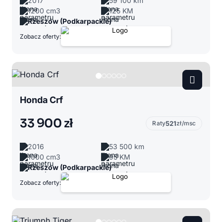
2017
59 100 km
1200 cm3
125 KM
Rzeszów (Podkarpackie)
Zobacz oferty:
Honda Crf
33 900 zł
Raty
521
zł/msc
2016
53 500 km
1000 cm3
95 KM
Rzeszów (Podkarpackie)
Zobacz oferty: