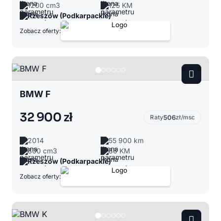
1200 cm3
125 KM
Rzeszów (Podkarpackie)
Zobacz oferty:
BMW F
32 900 zł
Raty
506
zł/msc
2014
55 900 km
800 cm3
86 KM
Rzeszów (Podkarpackie)
Zobacz oferty: