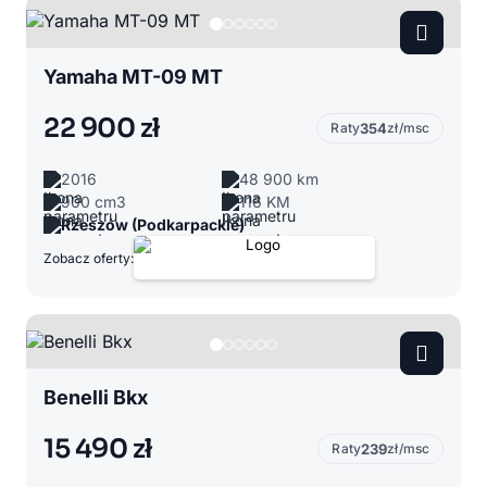
Yamaha MT-09 MT
22 900 zł
Raty
354
zł/msc
2016
48 900 km
900 cm3
116 KM
Rzeszów (Podkarpackie)
Zobacz oferty:
Benelli Bkx
15 490 zł
Raty
239
zł/msc