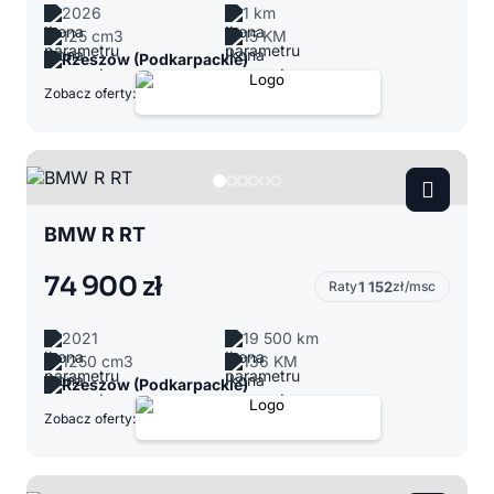
2026
1 km
125 cm3
15 KM
Rzeszów (Podkarpackie)
Zobacz oferty:
BMW R RT
74 900 zł
Raty
1 152
zł/msc
2021
19 500 km
1250 cm3
136 KM
Rzeszów (Podkarpackie)
Zobacz oferty: