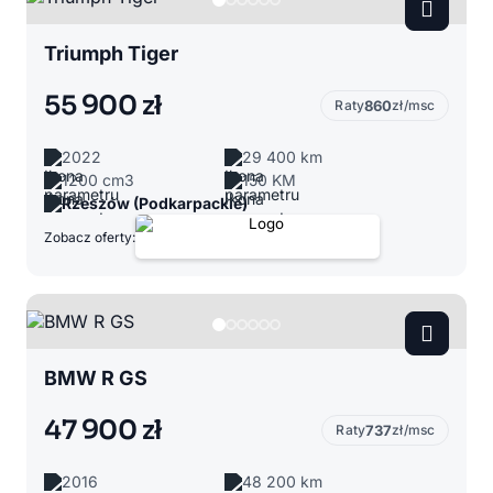
Triumph Tiger
55 900 zł
Raty
860
zł/msc
2022
29 400 km
1200 cm3
150 KM
Rzeszów (Podkarpackie)
Zobacz oferty:
BMW R GS
47 900 zł
Raty
737
zł/msc
2016
48 200 km