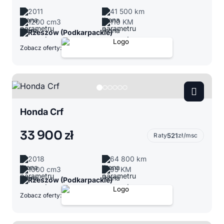
2011
41 500 km
1200 cm3
110 KM
Rzeszów (Podkarpackie)
Zobacz oferty:
Honda Crf
33 900 zł
Raty
521
zł/msc
2018
64 800 km
1000 cm3
95 KM
Rzeszów (Podkarpackie)
Zobacz oferty: