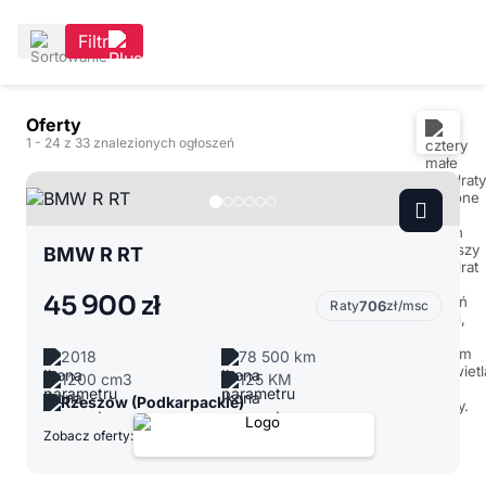
Filtr
Oferty
1
- 24
z 33 znalezionych ogłoszeń
BMW R RT
45 900 zł
Raty
706
zł/msc
2018
78 500 km
1200 cm3
125 KM
Rzeszów (Podkarpackie)
Zobacz oferty: