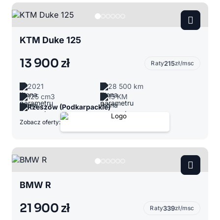
KTM Duke 125
13 900 zł
Raty
215
zł/msc
2021
28 500 km
125 cm3
15 KM
Rzeszów (Podkarpackie)
Zobacz oferty:
BMW R
21 900 zł
Raty
339
zł/msc