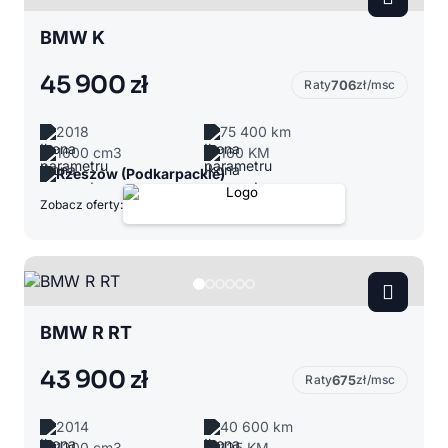
BMW K
45 900 zł
Raty
706
zł/msc
2018
75 400 km
1600 cm3
160 KM
Rzeszów (Podkarpackie)
Zobacz oferty:
BMW R RT
43 900 zł
Raty
675
zł/msc
2014
40 600 km
1200 cm3
125 KM