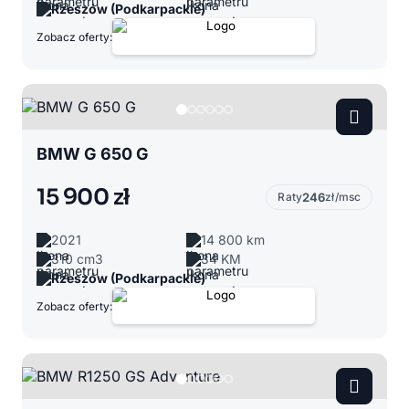
Rzeszów (Podkarpackie)
Zobacz oferty:
BMW G 650 G
15 900 zł
Raty
246
zł/msc
2021
14 800 km
310 cm3
34 KM
Rzeszów (Podkarpackie)
Zobacz oferty: