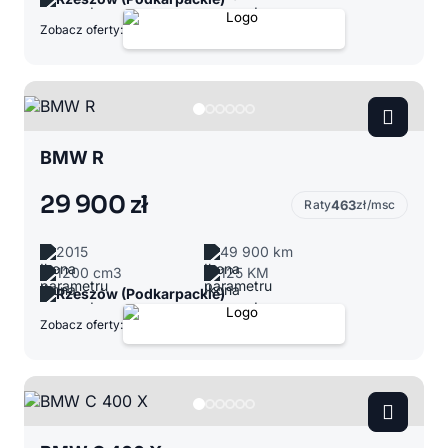
Zobacz oferty:
BMW R
29 900 zł
Raty
463
zł/msc
2015
49 900 km
1200 cm3
125 KM
Rzeszów (Podkarpackie)
Zobacz oferty: