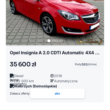
Opel Insignia A 2.0 CDTI Automatic 4X4 Cosmo
35 600 zł
Raty
563
zł/msc
Diesel
2016
282 000 km
Automatyczna
Wałbrzych (Dolnośląskie)
Zobacz oferty:
abc