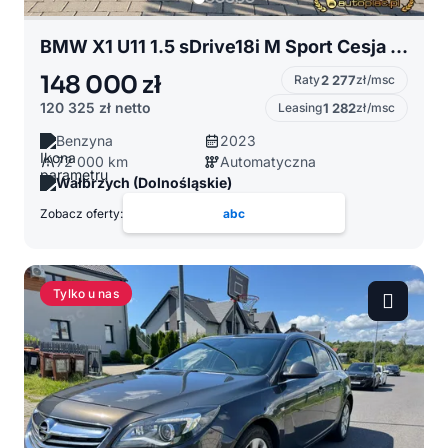
BMW X1 U11 1.5 sDrive18i M Sport Cesja Leasingu
148 000 zł
Raty
2 277
zł/msc
120 325 zł
netto
Leasing
1 282
zł/msc
Benzyna
2023
72 000 km
Automatyczna
Wałbrzych (Dolnośląskie)
Zobacz oferty:
abc
Tylko u nas