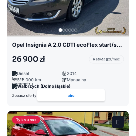
Opel Insignia A 2.0 CDTI ecoFlex start/stop Sport
26 900 zł
Raty
416
zł/msc
Diesel
2014
312 000 km
Manualna
Wałbrzych (Dolnośląskie)
Zobacz oferty:
abc
Tylko u nas