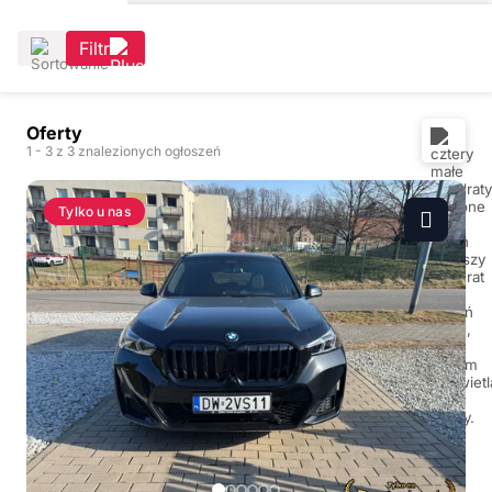
Filtr
Oferty
1
- 3
z 3 znalezionych ogłoszeń
Tylko u nas