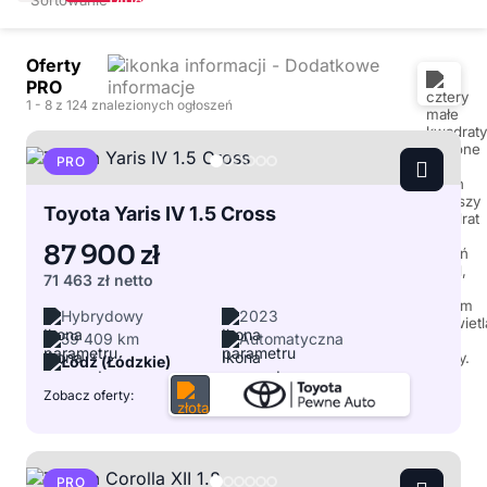
Oferty
PRO
1
- 8
z 124 znalezionych ogłoszeń
PRO
Toyota Yaris IV 1.5 Cross
87 900 zł
71 463 zł
netto
Hybrydowy
2023
59 409 km
Automatyczna
Łódź (Łódzkie)
Zobacz oferty:
PRO