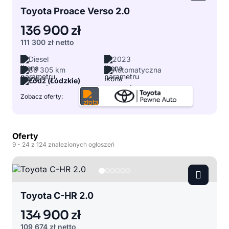
Toyota Proace Verso 2.0
136 900 zł
111 300 zł
netto
Diesel
2023
86 305 km
Automatyczna
Łódź (Łódzkie)
Zobacz oferty:
Oferty
9
- 24
z 124 znalezionych ogłoszeń
Toyota C-HR 2.0
134 900 zł
109 674 zł
netto