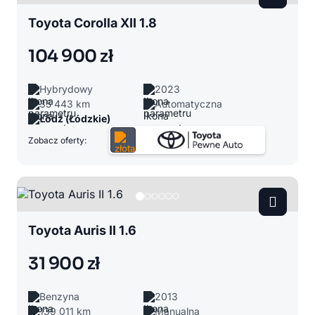
Toyota Corolla XII 1.8
104 900 zł
Hybrydowy
2023
35 443 km
Automatyczna
Łódź (Łódzkie)
Zobacz oferty:
Toyota Auris II 1.6
31 900 zł
Benzyna
2013
139 011 km
Manualna