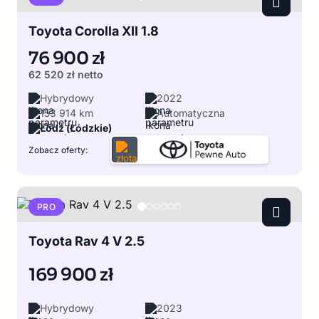
Toyota Corolla XII 1.8
76 900 zł
62 520 zł
netto
Hybrydowy
2022
153 914 km
Automatyczna
Łódź (Łódzkie)
Zobacz oferty:
PRO
Toyota Rav 4 V 2.5
169 900 zł
Hybrydowy
2023