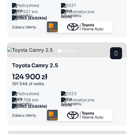
Hybrydowy
2021
52 537 km
Automatyczna
Łódź (Łódzkie)
Zobacz oferty:
Toyota Camry 2.5
124 900 zł
101 544 zł
netto
Hybrydowy
2023
40 708 km
Automatyczna
Łódź (Łódzkie)
Zobacz oferty: