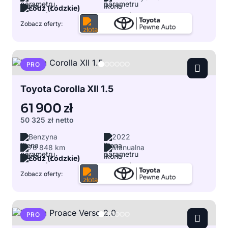
Łódź (Łódzkie)
Zobacz oferty:
PRO
Toyota Corolla XII 1.5
61 900 zł
50 325 zł
netto
Benzyna
2022
76 848 km
Manualna
Łódź (Łódzkie)
Zobacz oferty:
PRO