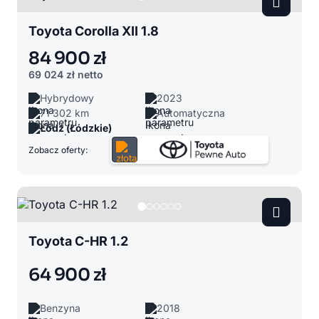
Toyota Corolla XII 1.8
84 900 zł
69 024 zł
netto
Hybrydowy
2023
71 302 km
Automatyczna
Łódź (Łódzkie)
Zobacz oferty:
Toyota C-HR 1.2
64 900 zł
Benzyna
2018