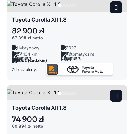
Toyota Corolla XII 1.8
82 900 zł
67 398 zł
netto
Hybrydowy
2023
87 134 km
Automatyczna
Łódź (Łódzkie)
Zobacz oferty:
Toyota Corolla XII 1.8
74 900 zł
60 894 zł
netto