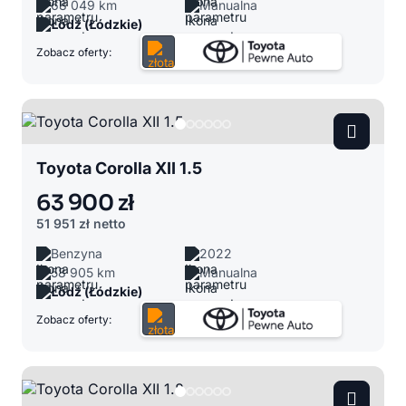
68 049 km
Manualna
Łódź (Łódzkie)
Zobacz oferty:
Toyota Corolla XII 1.5
63 900 zł
51 951 zł
netto
Benzyna
2022
58 905 km
Manualna
Łódź (Łódzkie)
Zobacz oferty: