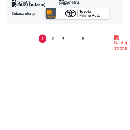
Łódź (Łódzkie)
Zobacz oferty:
1
2
3
...
6