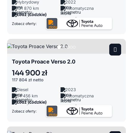
Hybrydowy
2022
131 870 km
Automatyczna
Łódź (Łódzkie)
Zobacz oferty:
Toyota Proace Verso 2.0
144 900 zł
117 804 zł
netto
Diesel
2023
54 456 km
Automatyczna
Łódź (Łódzkie)
Zobacz oferty: