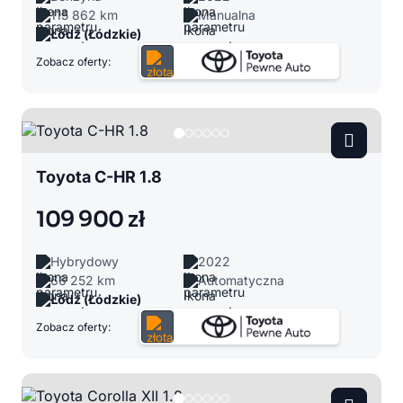
115 862 km
Manualna
Łódź (Łódzkie)
Zobacz oferty:
Toyota C-HR 1.8
109 900 zł
Hybrydowy
2022
66 252 km
Automatyczna
Łódź (Łódzkie)
Zobacz oferty: