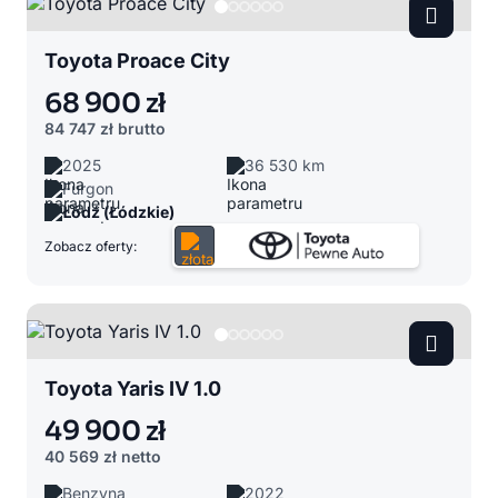
Toyota Proace City
68 900 zł
84 747 zł
brutto
2025
36 530 km
Furgon
Łódź (Łódzkie)
Zobacz oferty:
Toyota Yaris IV 1.0
49 900 zł
40 569 zł
netto
Benzyna
2022