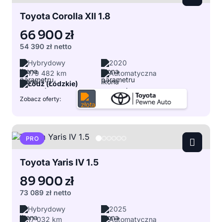
Toyota Corolla XII 1.8
66 900 zł
54 390 zł
netto
Hybrydowy
2020
179 482 km
Automatyczna
Łódź (Łódzkie)
Zobacz oferty:
PRO
Toyota Yaris IV 1.5
89 900 zł
73 089 zł
netto
Hybrydowy
2025
17 032 km
Automatyczna