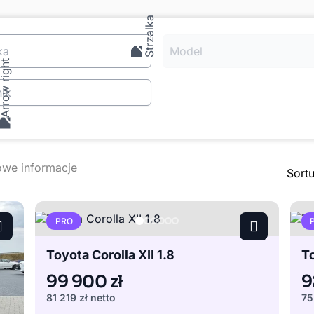
ka
Model
ik
Sort
PRO
Toyota Corolla XII 1.8
To
99 900 zł
9
81 219 zł
netto
75