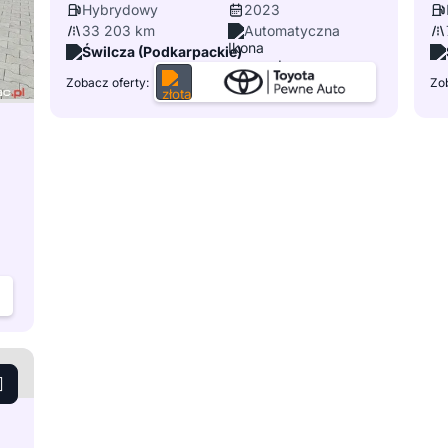
Hybrydowy
2023
33 203 km
Automatyczna
Świlcza (Podkarpackie)
Zobacz oferty:
Zob