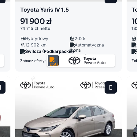
Toyota Yaris IV 1.5
T
91 900 zł
1
74 715 zł
netto
13
Hybrydowy
2025
12 902 km
Automatyczna
Świlcza (Podkarpackie)
Zobacz oferty:
Zob