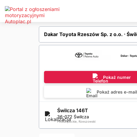
Dakar Toyota Rzeszów Sp. z o.o. ⋅ Świ
Pokaż numer
Pokaż adres e-mai
Świlcza 146T
36-072 Świlcza
Podkarpackie, Rzeszowski