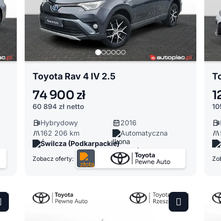
Toyota Rav 4 IV 2.5
T
74 900 zł
1
60 894 zł
netto
10
Hybrydowy
2016
162 206 km
Automatyczna
Świlcza (Podkarpackie)
Zobacz oferty:
Zob