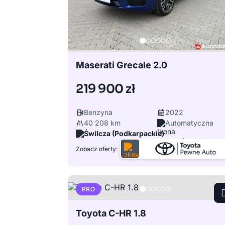
Maserati Grecale 2.0
219 900 zł
Benzyna
2022
40 208 km
Automatyczna
Świlcza (Podkarpackie)
Zobacz oferty:
PRO
Toyota C-HR 1.8