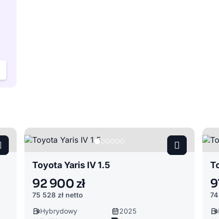
Toyota Yaris IV 1.5
To
92 900 zł
9
75 528 zł
netto
74
Hybrydowy
2025