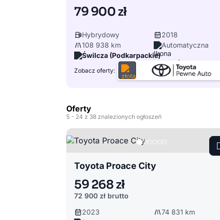
79 900 zł
Hybrydowy
2018
108 938 km
Automatyczna
Świlcza (Podkarpackie)
Zobacz oferty:
Oferty
5
- 24
z 38 znalezionych ogłoszeń
Toyota Proace City
59 268 zł
72 900 zł
brutto
2023
74 831 km