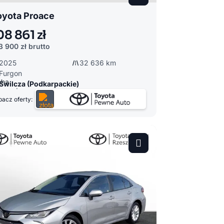
oyota Proace
08 861 zł
3 900 zł
brutto
2025
32 636 km
Furgon
Świlcza (Podkarpackie)
acz oferty: