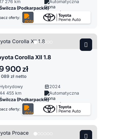
17 276 km
Automatyczna
Świlcza (Podkarpackie)
acz oferty:
yota Corolla XII 1.8
9 900 zł
 089 zł
netto
Hybrydowy
2024
44 455 km
Automatyczna
Świlcza (Podkarpackie)
acz oferty: