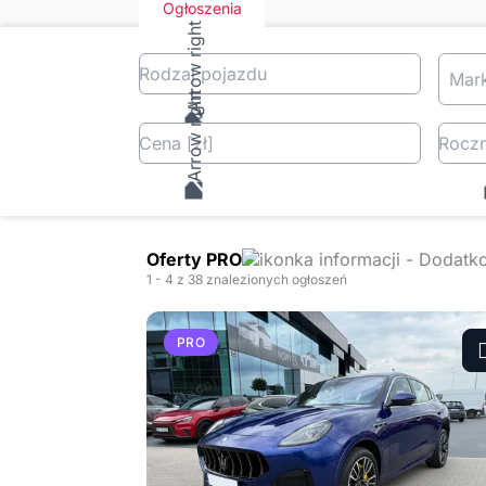
Ogłoszenia
Rodzaj pojazdu
Mar
Cena
[zł
]
Roczn
Oferty PRO
1
- 4
z 38 znalezionych ogłoszeń
PRO