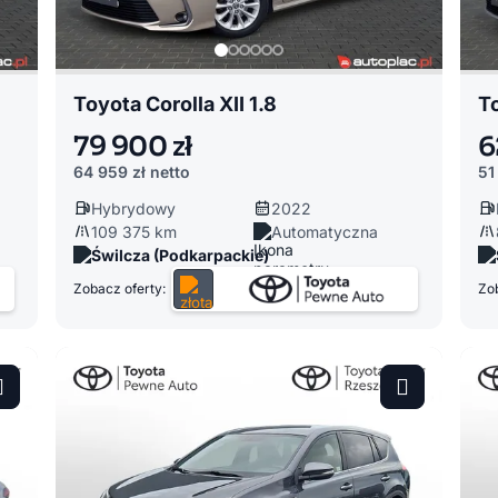
Toyota Corolla XII 1.8
To
79 900 zł
6
64 959 zł
netto
51
Hybrydowy
2022
109 375 km
Automatyczna
Świlcza (Podkarpackie)
Zobacz oferty:
Zob