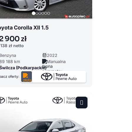
yota Corolla XII 1.5
2 900 zł
 138 zł
netto
Benzyna
2022
89 188 km
Manualna
Świlcza (Podkarpackie)
acz oferty: