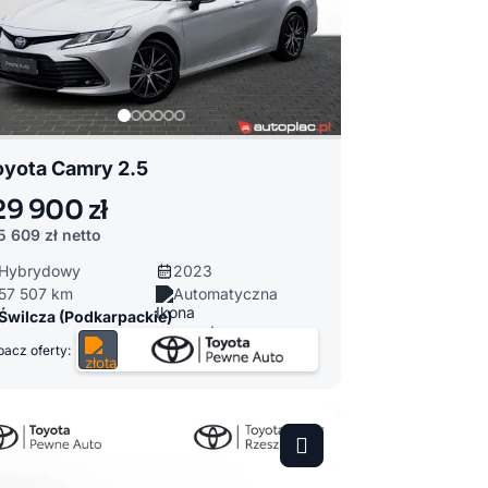
oyota Camry 2.5
29 900 zł
5 609 zł
netto
Hybrydowy
2023
57 507 km
Automatyczna
Świlcza (Podkarpackie)
acz oferty: