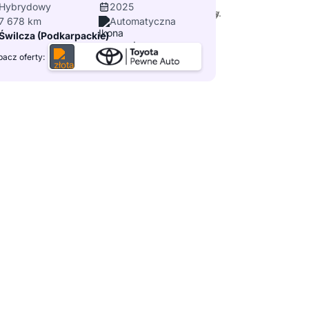
Hybrydowy
2025
7 678 km
Automatyczna
Świlcza (Podkarpackie)
acz oferty: