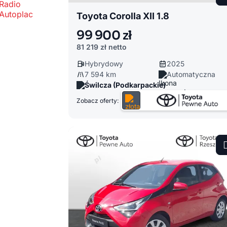
Toyota Corolla XII 1.8
99 900 zł
81 219 zł
netto
Hybrydowy
2025
7 594 km
Automatyczna
Świlcza (Podkarpackie)
Zobacz oferty: