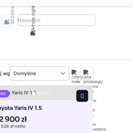
Nadwozie
uj wg
Domyślne
PRO
yota Yaris IV 1.5
2 900 zł
 528 zł
netto