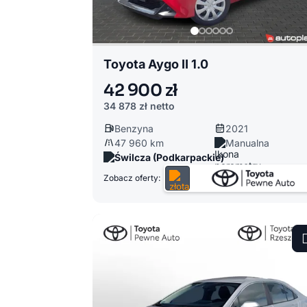
Toyota Aygo II 1.0
42 900 zł
34 878 zł
netto
Benzyna
2021
47 960 km
Manualna
Świlcza (Podkarpackie)
Zobacz oferty: