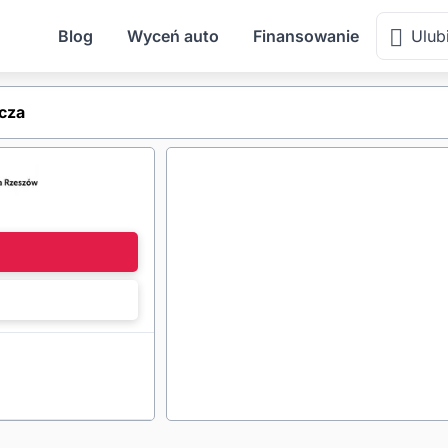
Blog
Wyceń auto
Finansowanie
Ulub
lcza
l