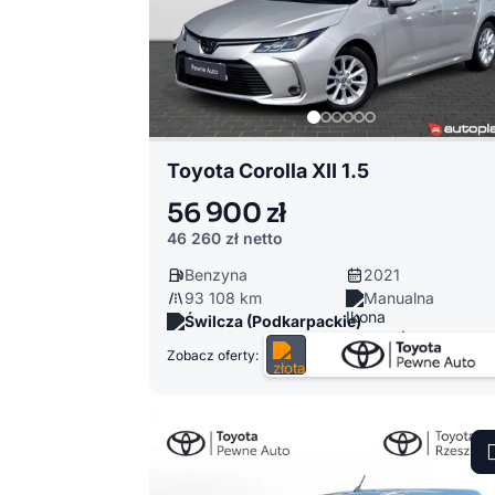
Toyota Corolla XII 1.5
56 900 zł
46 260 zł
netto
Benzyna
2021
93 108 km
Manualna
Świlcza (Podkarpackie)
Zobacz oferty: