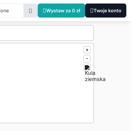
ione
Wystaw za 0 zł
Twoje konto
+
-