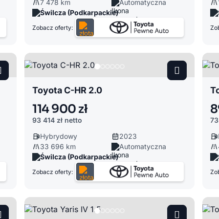
7 478 km
Automatyczna
Świlcza (Podkarpackie)
Zobacz oferty:
Zob
Toyota C-HR 2.0
To
114 900 zł
8
93 414 zł
netto
73
Hybrydowy
2023
33 696 km
Automatyczna
Świlcza (Podkarpackie)
Zobacz oferty:
Zob