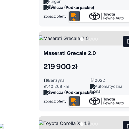
Furgon
Świlcza (Podkarpackie)
Zobacz oferty:
Maserati Grecale 2.0
219 900 zł
Benzyna
2022
40 208 km
Automatyczna
Świlcza (Podkarpackie)
Zobacz oferty: