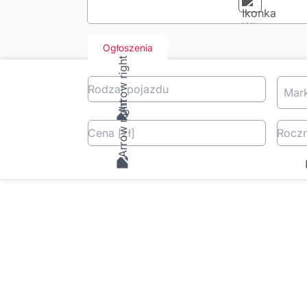
Ogłoszenia
Rodzaj pojazdu
Mar
Cena
[zł
]
Roczn