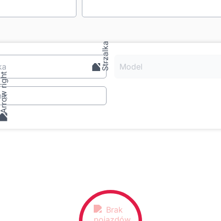
ka
Model
ik