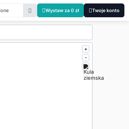
ione
Wystaw za 0 zł
Twoje konto
+
-