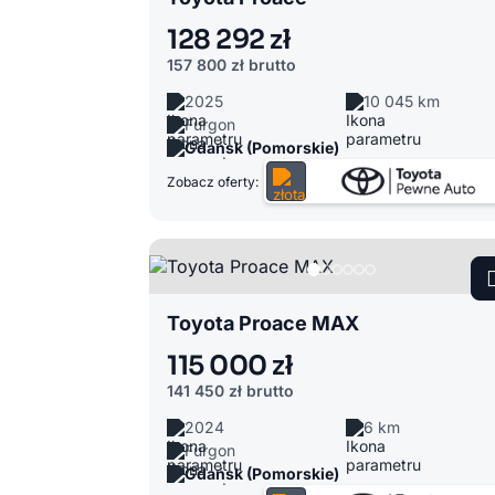
128 292 zł
157 800 zł
brutto
2025
10 045 km
Furgon
Gdańsk (Pomorskie)
Zobacz oferty:
Toyota Proace MAX
115 000 zł
141 450 zł
brutto
2024
6 km
Furgon
Gdańsk (Pomorskie)