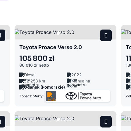
Toyota Proace Verso 2.0
T
105 800 zł
1
86 016 zł
netto
13
Diesel
2022
92 258 km
Manualna
Gdańsk (Pomorskie)
Zobacz oferty:
Zob