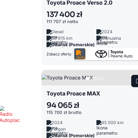
Toyota Proace Verso 2.0
137 400 zł
111 707 zł
netto
Diesel
2024
50 915 km
Manualna
Gdańsk (Pomorskie)
Zobacz oferty:
Toyota Proace MAX
94 065 zł
115 700 zł
brutto
2024
45 000 km
Furgon
Gdańsk (Pomorskie)