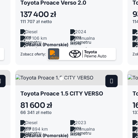
Toyota Proace Verso 2.0
T
137 400 zł
9
111 707 zł
netto
11
Diesel
2024
46 106 km
Manualna
Gdańsk (Pomorskie)
Zobacz oferty:
Zob
Toyota Proace 1.5 CITY VERSO
T
81 600 zł
1
66 341 zł
netto
13
Diesel
2023
89 894 km
Manualna
Gdańsk (Pomorskie)