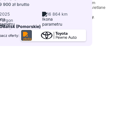
9 900 zł
brutto
2025
16 864 km
Furgon
Gdańsk (Pomorskie)
acz oferty: