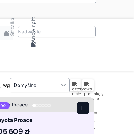
Nadwozie
uj wg
Domyślne
PRO
oyota Proace
05 609 zł