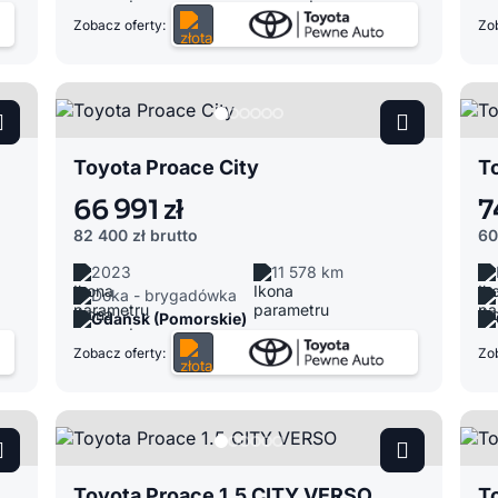
Zobacz oferty:
Zob
Toyota Proace City
To
66 991 zł
7
82 400 zł
brutto
60
2023
11 578 km
Doka - brygadówka
Gdańsk (Pomorskie)
Zobacz oferty:
Zob
Toyota Proace 1.5 CITY VERSO
To