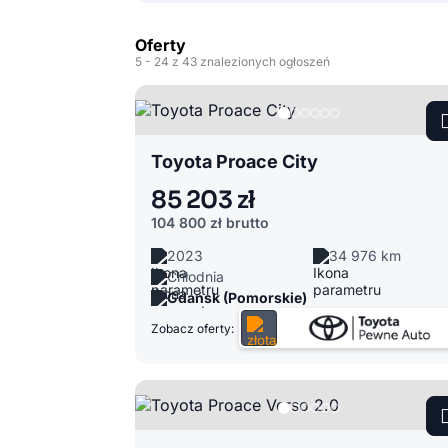
Oferty
5
- 24
z 43 znalezionych ogłoszeń
Toyota Proace City
85 203 zł
104 800 zł
brutto
2023
34 976 km
Chłodnia
Gdańsk (Pomorskie)
Zobacz oferty: