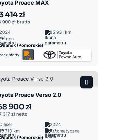
oyota Proace MAX
3 414 zł
4 900 zł
brutto
2024
85 931 km
Furgon
Gdańsk (Pomorskie)
acz oferty:
oyota Proace Verso 2.0
68 900 zł
7 317 zł
netto
Diesel
2024
15 710 km
Automatyczna
Gdańsk (Pomorskie)