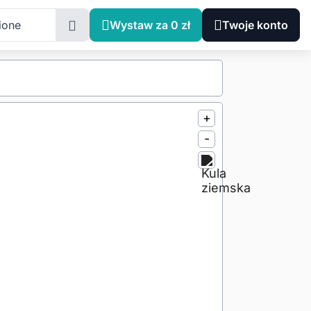
ione
Wystaw za 0 zł
Twoje konto
+
-