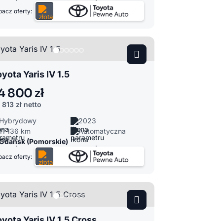
acz oferty:
yota Yaris IV 1.5
4 800 zł
 813 zł
netto
Hybrydowy
2023
11 136 km
Automatyczna
Gdańsk (Pomorskie)
acz oferty:
yota Yaris IV 1.5 Cross