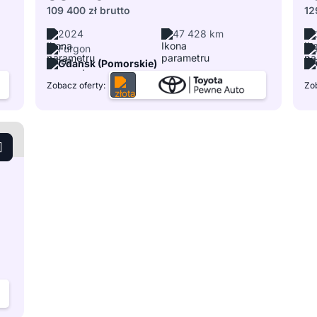
109 400 zł
brutto
12
2024
47 428 km
Furgon
Gdańsk (Pomorskie)
Zobacz oferty:
Zob