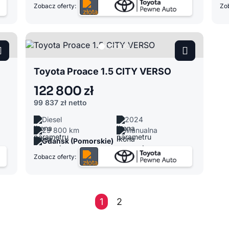
Zobacz oferty:
Zob
Toyota Proace 1.5 CITY VERSO
122 800 zł
99 837 zł
netto
Diesel
2024
29 800 km
Manualna
Gdańsk (Pomorskie)
Zobacz oferty:
1
2