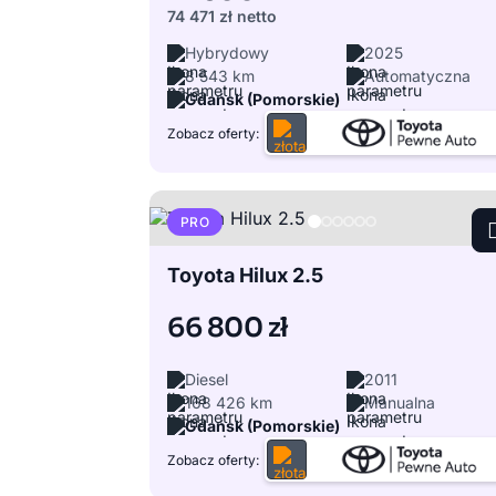
74 471 zł
netto
Hybrydowy
2025
8 543 km
Automatyczna
Gdańsk (Pomorskie)
Zobacz oferty:
PRO
Toyota Hilux 2.5
66 800 zł
Diesel
2011
168 426 km
Manualna
Gdańsk (Pomorskie)
Zobacz oferty: