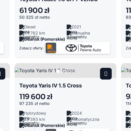
61 900 zł
1
50 325 zł
netto
93
Diesel
2021
111 762 km
Manualna
Gdańsk (Pomorskie)
Zobacz oferty:
Zob
Toyota Yaris IV 1.5 Cross
T
119 600 zł
9
97 235 zł
netto
11
Hybrydowy
2024
25 393 km
Automatyczna
Gdańsk (Pomorskie)