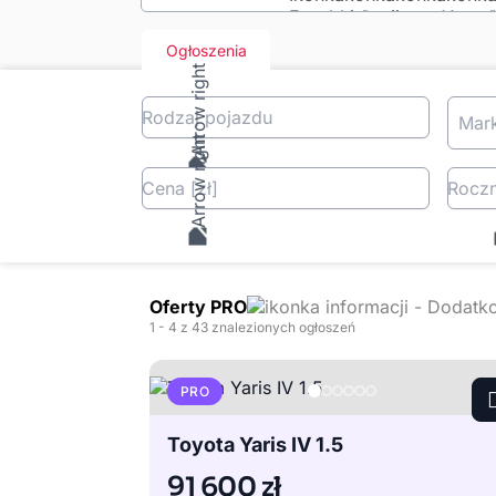
Ogłoszenia
Rodzaj pojazdu
Mar
Cena
[zł
]
Roczn
Oferty PRO
1
- 4
z 43 znalezionych ogłoszeń
PRO
Toyota Yaris IV 1.5
91 600 zł