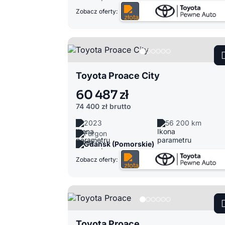
Zobacz oferty:
Toyota Proace City
60 487 zł
74 400 zł
brutto
2023
56 200 km
Furgon
Gdańsk (Pomorskie)
Zobacz oferty:
Toyota Proace