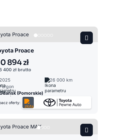
oyota Proace
10 894 zł
6 400 zł
brutto
2025
26 000 km
Furgon
Gdańsk (Pomorskie)
acz oferty: