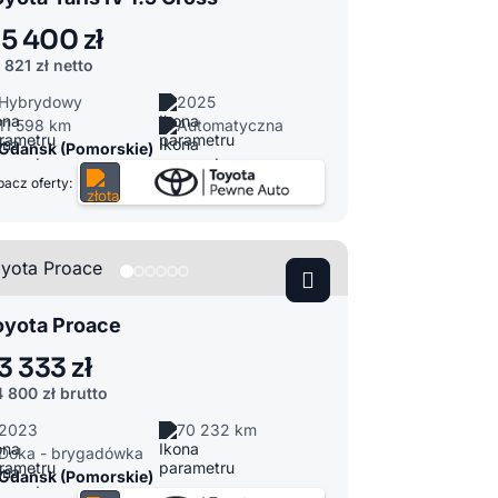
15 400 zł
 821 zł
netto
Hybrydowy
2025
11 598 km
Automatyczna
Gdańsk (Pomorskie)
acz oferty:
oyota Proace
3 333 zł
4 800 zł
brutto
2023
70 232 km
Doka - brygadówka
Gdańsk (Pomorskie)