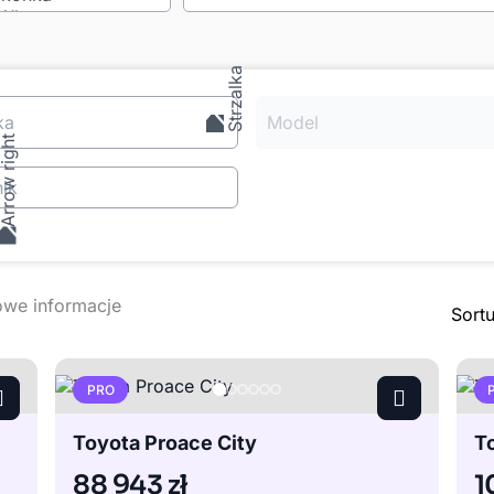
ka
Model
ik
Sort
PRO
Toyota Proace City
T
88 943 zł
1