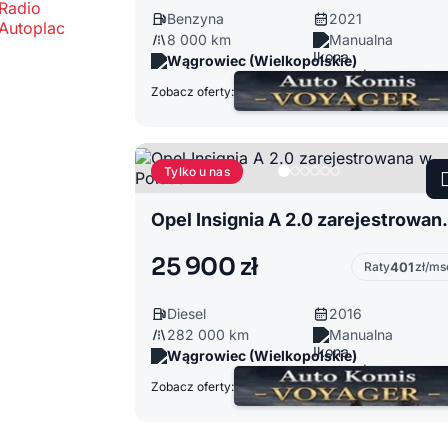
Benzyna
2021
8 000 km
Manualna
Wągrowiec (Wielkopolskie)
Zobacz oferty:
Tylko u nas
Opel Insignia 
25 900 zł
Raty
401
zł/ms
Diesel
2016
282 000 km
Manualna
Wągrowiec (Wielkopolskie)
Zobacz oferty: