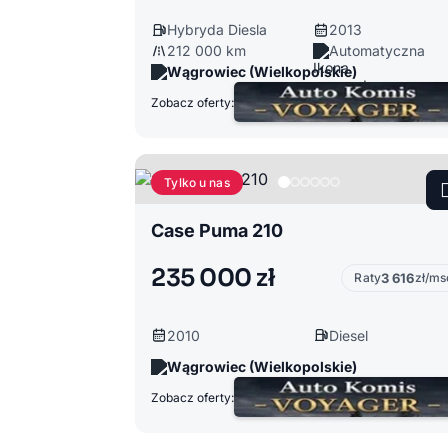
Hybryda Diesla
2013
212 000 km
Automatyczna
Wągrowiec (Wielkopolskie)
Zobacz oferty:
Tylko u nas
Case Puma 210
235 000 zł
Raty
3 616
zł/ms
2010
Diesel
Wągrowiec (Wielkopolskie)
Zobacz oferty: