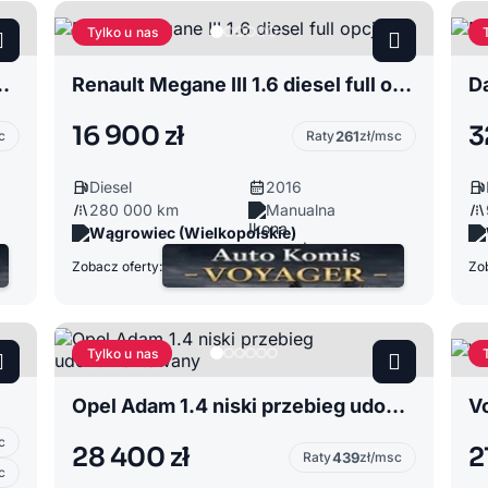
Tylko u nas
zman przebieg potwierdzony
Renault Megane III 1.6 diesel full opcja
Da
16 900 zł
3
c
Raty
261
zł/msc
Diesel
2016
280 000 km
Manualna
Wągrowiec (Wielkopolskie)
Zobacz oferty:
Zob
Tylko u nas
Opel Adam 1.4 niski przebieg udokumentowany
Vo
c
28 400 zł
2
Raty
439
zł/msc
c