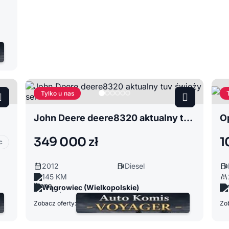
Tylko u nas
John Deere deere8320 aktualny tuv świeży serwis
Op
349 000 zł
1
c
2012
Diesel
145 KM
Wągrowiec (Wielkopolskie)
Zobacz oferty:
Zob