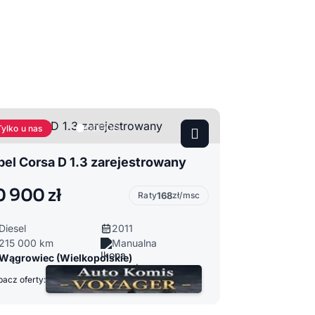
Tylko u nas
el Corsa D 1.3 zarejestrowany
0 900 zł
Raty
168
zł/msc
Diesel
2011
215 000 km
Manualna
Wągrowiec (Wielkopolskie)
acz oferty: