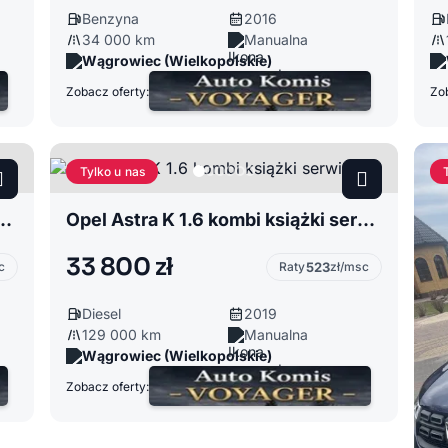
Benzyna
2016
34 000 km
Manualna
Wągrowiec (Wielkopolskie)
Zobacz oferty:
Zob
Tylko u nas
A 2.0 zarejestrowana w Polsce
Opel Astra K 1.6 kombi książki serwisowe
33 800 zł
c
Raty
523
zł/msc
Diesel
2019
129 000 km
Manualna
Wągrowiec (Wielkopolskie)
Zobacz oferty: