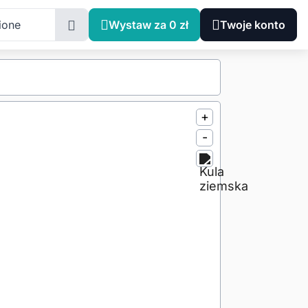
ione
Wystaw za 0 zł
Twoje konto
+
-