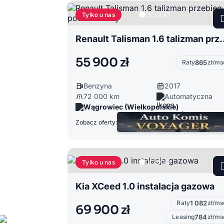
Tylko u nas
Renault Talisman 1.6 tali
55 900 zł
Raty
865
zł/ms
Benzyna
2017
72 000 km
Automatyczna
Wągrowiec (Wielkopolskie)
Zobacz oferty:
Tylko u nas
Kia XCeed 1.0 instalacja gazowa
Raty
1 082
zł/ms
69 900 zł
Leasing
784
zł/ms