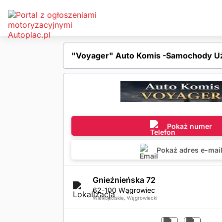
"Voyager" Auto Komis -Samochody U
Pokaż numer
Pokaż adres e-mai
Gnieźnieńska 72
62-100 Wągrowiec
Wielkopolskie, Wągrowiecki