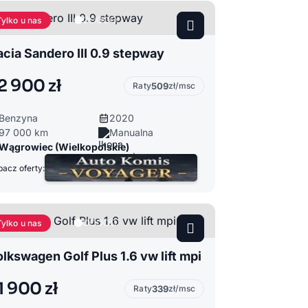
Tylko u nas
cia Sandero III 0.9 stepway
2 900 zł
Raty
509
zł/msc
Benzyna
2020
97 000 km
Manualna
Wągrowiec (Wielkopolskie)
acz oferty:
Tylko u nas
lkswagen Golf Plus 1.6 vw lift mpi
1 900 zł
Raty
339
zł/msc