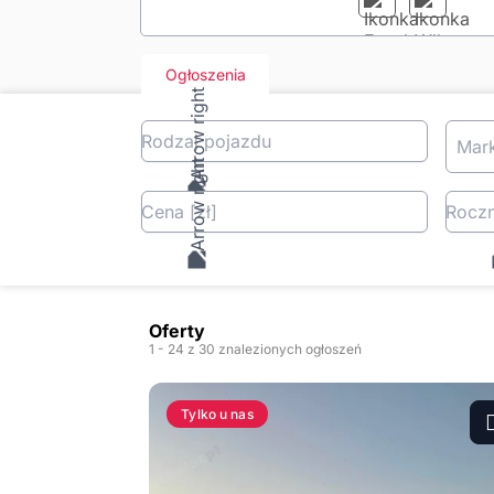
Ogłoszenia
Rodzaj pojazdu
Mar
Cena
[zł
]
Roczn
Oferty
1
- 24
z 30 znalezionych ogłoszeń
Tylko u nas