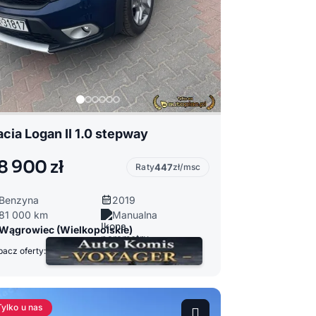
cia Logan II 1.0 stepway
8 900 zł
Raty
447
zł/msc
Benzyna
2019
81 000 km
Manualna
Wągrowiec (Wielkopolskie)
acz oferty:
Tylko u nas