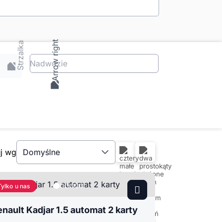
Nadwozie
uj wg
Domyślne
Tylko u nas
nault Kadjar 1.5 automat 2 karty