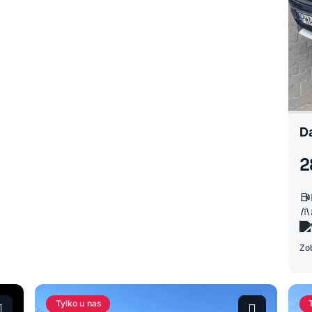
Da
2
Zob
Tylko u nas