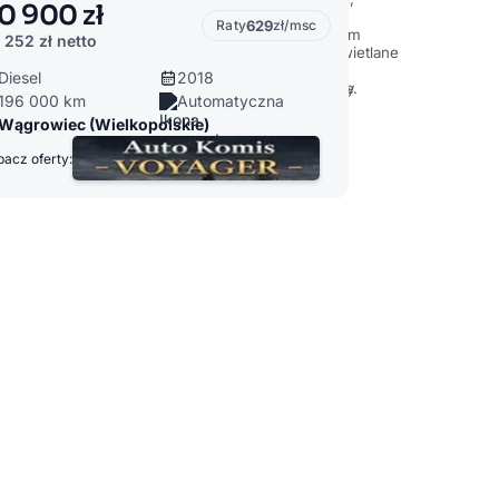
0 900 zł
Raty
629
zł/msc
 252 zł
netto
Diesel
2018
196 000 km
Automatyczna
Wągrowiec (Wielkopolskie)
acz oferty: