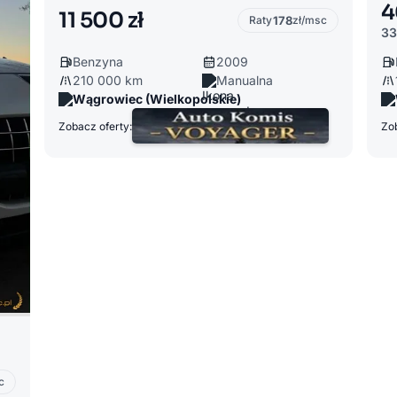
4
11 500 zł
Raty
178
zł/msc
33
Benzyna
2009
210 000 km
Manualna
Wągrowiec (Wielkopolskie)
Zobacz oferty:
Zob
c