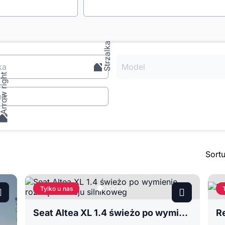
ka
Model
ik
Sort
Tylko u nas
Seat Altea XL 1.4 świeżo po wymienię rozrządu i oleju silnikoweg
Re