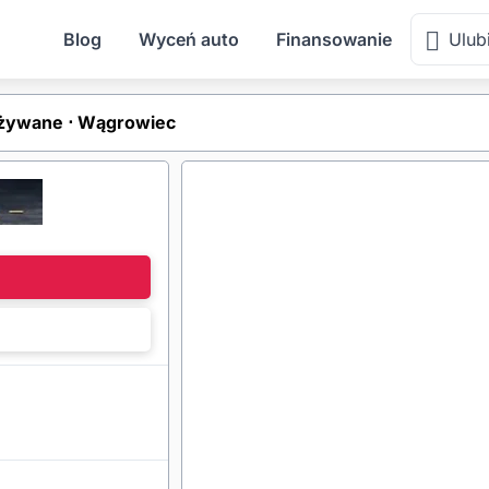
Blog
Wyceń auto
Finansowanie
Ulub
żywane ⋅ Wągrowiec
l