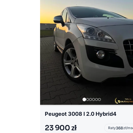
Peugeot 3008 I 2.0 Hybrid4
23 900 zł
Raty
368
zł/ms