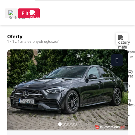
Filtr
Oferty
1
- 1
z 1 znalezionych ogłoszeń