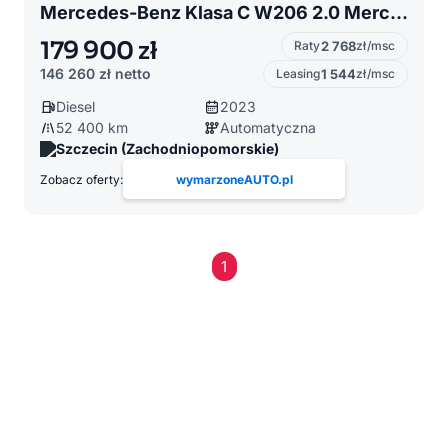
Mercedes-Benz Klasa C W206 2.0 Mercedes Benz C300d 9G-Tronic AMG LINE
179 900 zł
Raty
2 768
zł/msc
146 260 zł
netto
Leasing
1 544
zł/msc
Diesel
2023
52 400 km
Automatyczna
Szczecin (Zachodniopomorskie)
Zobacz oferty:
wymarzoneAUTO.pl
1