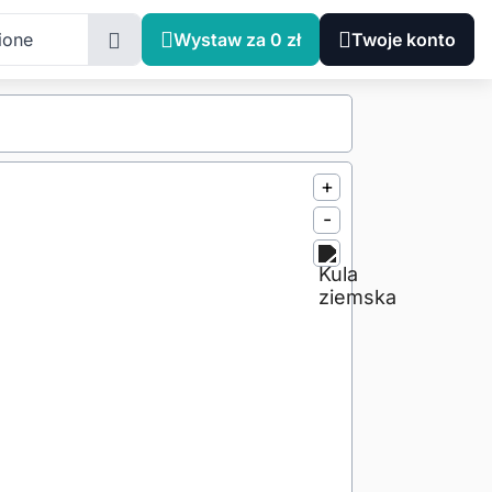
ione
Wystaw za 0 zł
Twoje konto
+
-