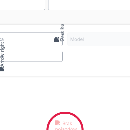
ka
Model
ik