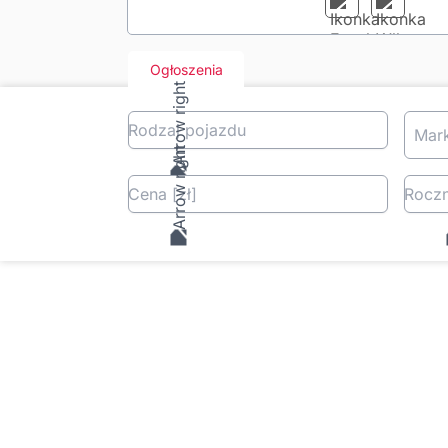
Ogłoszenia
Rodzaj pojazdu
Mar
Cena
[zł
]
Roczn