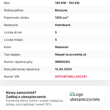
Moc
140 KM - 103 kW
Rodzaj paliwa
Benzyna
Pojemność silnika
1353 cm³
Nadwozie
Hatchback
Liczba drzwi
5
Liczba miejsc
5
Kolor
Niebieski
Typ napędu
Napęd na przednią oś
Numer rejestracyjny
WB6928U
Data pierwszej rejestracji
13.05.2020
Numer VIN
U5YH4F14ALL042261
Nowy samochód?
Zadbaj o ubezpieczenie.
Porównaj oferty online i znajdź najlepszą
polisę, oszczędzając nawet 30%.