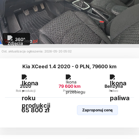
360°
Ost. aktualizacja ogłoszenia: 2026-05-20 05:02
Kia XCeed 1.4 2020 - 0 PLN, 79600 km
2020
79 600 km
Benzyna
Rok produkcji
Przebieg
Paliwo
65 800 zł
Zaproponuj cenę