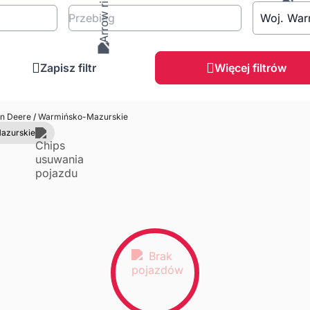
Przebieg
Woj. War
Zapisz filtr
Więcej filtrów
n Deere
/
Warmińsko-Mazurskie
azurskie