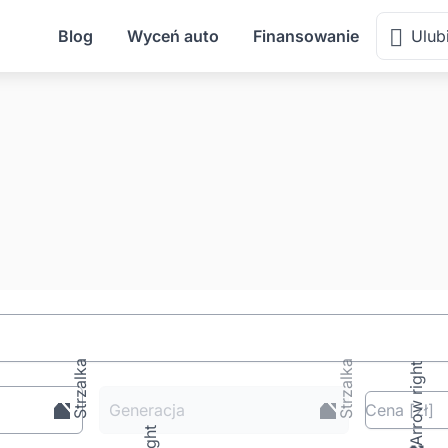
Blog
Wyceń auto
Finansowanie
Ulub
Generacja
Cena
[zł
]