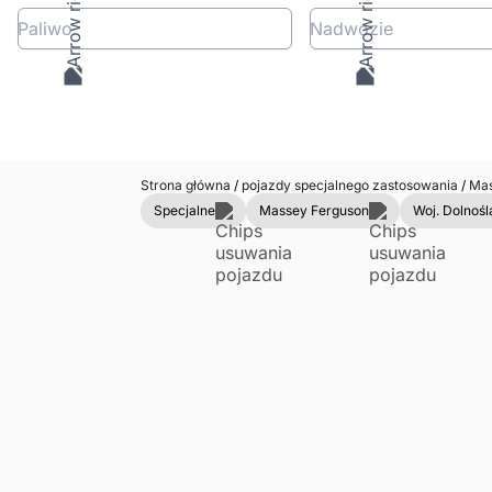
Paliwo
Nadwozie
Strona główna
/
pojazdy specjalnego zastosowania
/
Mas
Specjalne
Massey Ferguson
Woj. Dolnośl