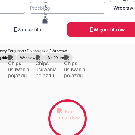
Przebieg
Wrocław
Zapisz filtr
Więcej filtrów
sey Ferguson
/
Dolnośląskie
/
Wrocław
ąskie
Wrocław
Do 20 km