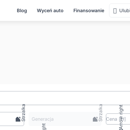
Blog
Wyceń auto
Finansowanie
Ulub
Generacja
Cena
[zł
]