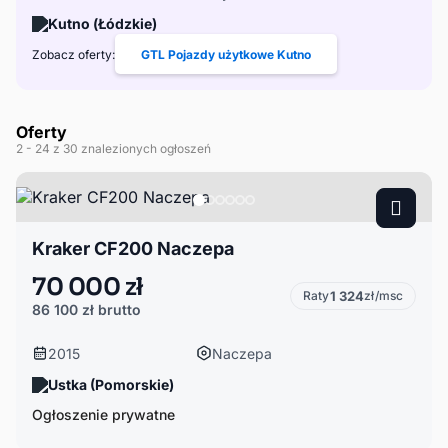
Kutno (Łódzkie)
Zobacz oferty:
GTL Pojazdy użytkowe Kutno
Oferty
2
- 24
z 30 znalezionych ogłoszeń
Kraker CF200 Naczepa
70 000 zł
Raty
1 324
zł/msc
86 100 zł
brutto
2015
Naczepa
Ustka (Pomorskie)
Ogłoszenie prywatne