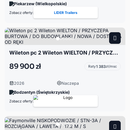
Piekarzew (Wielkopolskie)
Zobacz oferty:
LIDER Trailers
Wileton pc 2 Wileton WIELTON / PRZYCZEPA BURTOWA / DO BUDOWLANKI / NOWA / DOSTĘPNA OD RĘKI
89 900 zł
Raty
1 383
zł/msc
2026
Naczepa
Bodzentyn (Świętokrzyskie)
Zobacz oferty: