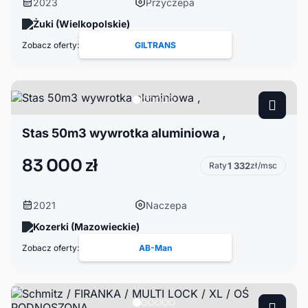
2023
Przyczepa
Żuki (Wielkopolskie)
Zobacz oferty:
GILTRANS
Stas 50m3 wywrotka aluminiowa ,
83 000 zł
Raty
1 332
zł/msc
2021
Naczepa
Kozerki (Mazowieckie)
Zobacz oferty:
AB-Man