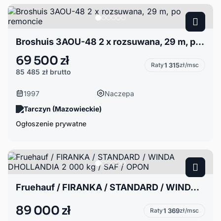
Broshuis 3AOU-48 2 x rozsuwana, 29 m, po remoncie
69 500 zł
Raty
1 315
zł/msc
85 485 zł
brutto
1997
Naczepa
Tarczyn (Mazowieckie)
Ogłoszenie prywatne
Fruehauf / FIRANKA / STANDARD / WINDA DHOLLANDIA 2 000 kg / SAF / OPON
89 000 zł
Raty
1 369
zł/msc