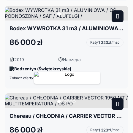
Bodex WYWROTKA 31 m3 / ALUMINIOWA / OŚ PODNOSZONA / SAF / ALUFELGI /
86 000 zł
Raty
1 323
zł/msc
2019
Naczepa
Bodzentyn (Świętokrzyskie)
Zobacz oferty:
Chereau / CHŁODNIA / CARRIER VECTOR 1950 MT / MULTITEMPERATURA / OŚ PO
86 000 zł
Raty
1 323
zł/msc