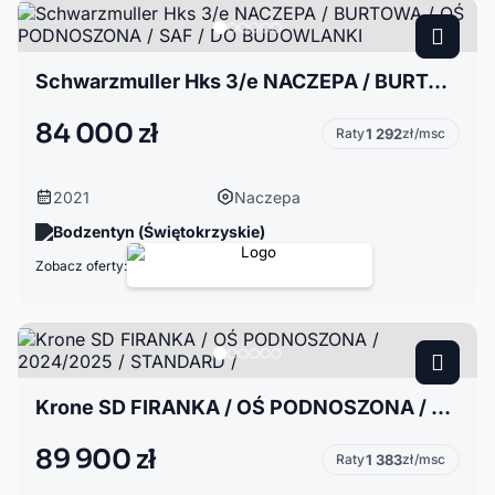
Schwarzmuller Hks 3/e NACZEPA / BURTOWA / OŚ PODNOSZONA / SAF / DO BUDOWLANKI
84 000 zł
Raty
1 292
zł/msc
2021
Naczepa
Bodzentyn (Świętokrzyskie)
Zobacz oferty:
Krone SD FIRANKA / OŚ PODNOSZONA / 2024/2025 / STANDARD /
89 900 zł
Raty
1 383
zł/msc