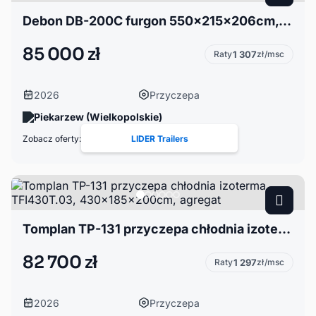
Debon DB-200C furgon 550x215x206cm, Cheval Liberte C2000 Roadster Debon, do
85 000 zł
Raty
1 307
zł/msc
2026
Przyczepa
Piekarzew (Wielkopolskie)
Zobacz oferty:
LIDER Trailers
Tomplan TP-131 przyczepa chłodnia izoterma TFI430T.03, 430x185x200cm, agregat
82 700 zł
Raty
1 297
zł/msc
2026
Przyczepa