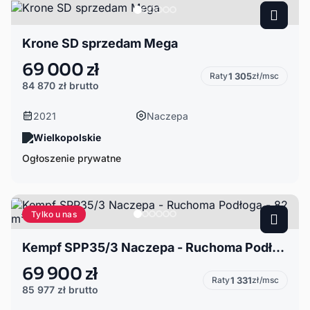
Krone SD sprzedam Mega
69 000 zł
Raty
1 305
zł/msc
84 870 zł
brutto
2021
Naczepa
Wielkopolskie
Ogłoszenie prywatne
Tylko u nas
Kempf SPP35/3 Naczepa - Ruchoma Podłoga - 82 m³
69 900 zł
Raty
1 331
zł/msc
85 977 zł
brutto