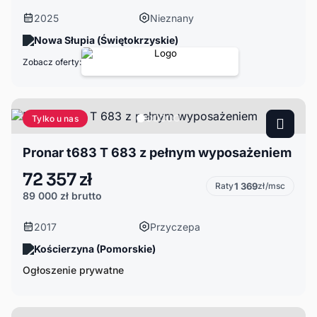
2025
Nieznany
Nowa Słupia (Świętokrzyskie)
Zobacz oferty:
Tylko u nas
Pronar t683 T 683 z pełnym wyposażeniem
72 357 zł
Raty
1 369
zł/msc
89 000 zł
brutto
2017
Przyczepa
Kościerzyna (Pomorskie)
Ogłoszenie prywatne