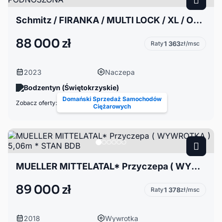
Schmitz / FIRANKA / MULTI LOCK / XL / OŚ PODNOSZONA
88 000 zł
Raty
1 363
zł/msc
2023
Naczepa
Bodzentyn (Świętokrzyskie)
Domański Sprzedaż Samochodów
Zobacz oferty:
Ciężarowych
MUELLER MITTELATAL* Przyczepa ( WYWROTKA ) 5,06m * STAN BDB
89 000 zł
Raty
1 378
zł/msc
2018
Wywrotka