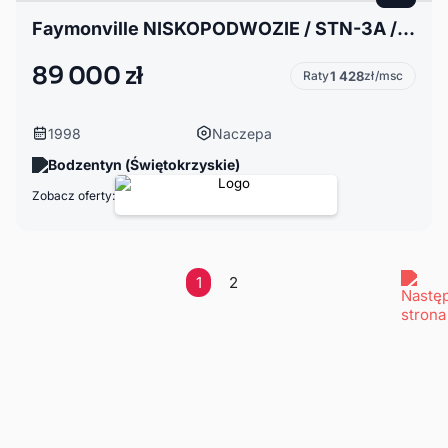
Faymonville NISKOPODWOZIE / STN-3A / ROZCIĄGANA / LAWETA / 17.2 M / S
89 000 zł
Raty
1 428
zł/msc
1998
Naczepa
Bodzentyn (Świętokrzyskie)
Zobacz oferty:
1
2