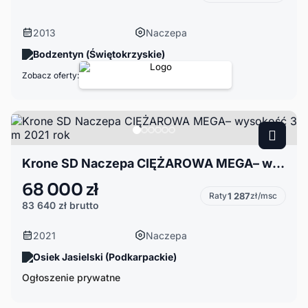
2013
Naczepa
Bodzentyn (Świętokrzyskie)
Zobacz oferty:
Krone SD Naczepa CIĘŻAROWA MEGA– wysokość 3 m 2021 rok
68 000 zł
Raty
1 287
zł/msc
83 640 zł
brutto
2021
Naczepa
Osiek Jasielski (Podkarpackie)
Ogłoszenie prywatne