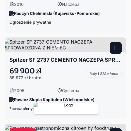
2010
Naczepa
Radzyń Chełmiński (Kujawsko-Pomorskie)
Ogłoszenie prywatne
Spitzer SF 2737 CEMENTO NACZEPA SPROWADZONA Z NIEMIEC
69 900 zł
Raty
1 331
zł/msc
85 977 zł
brutto
2005
Cysterna
Rawicz Słupia Kapitulna (Wielkopolskie)
Zobacz oferty: