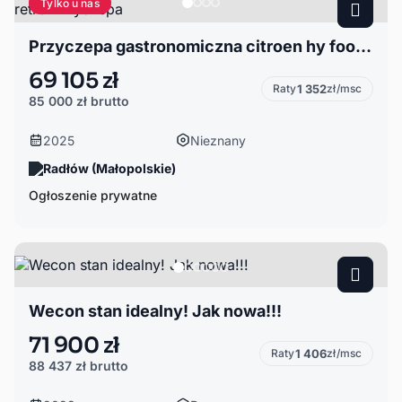
Tylko u nas
Przyczepa gastronomiczna citroen hy foodtruck retro Przyczepa
69 105 zł
Raty
1 352
zł/msc
85 000 zł
brutto
2025
Nieznany
Radłów (Małopolskie)
Ogłoszenie prywatne
Wecon stan idealny! Jak nowa!!!
71 900 zł
Raty
1 406
zł/msc
88 437 zł
brutto