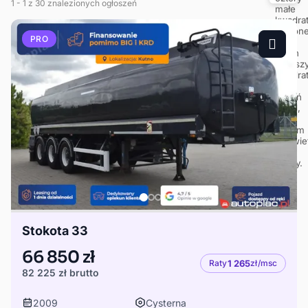
1
- 1
z 30 znalezionych ogłoszeń
PRO
Stokota 33
66 850 zł
Raty
1 265
zł/msc
82 225 zł
brutto
2009
Cysterna