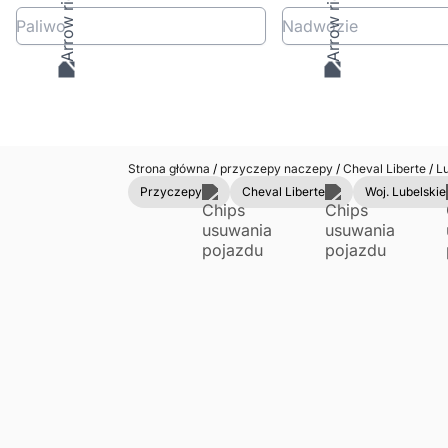
Paliwo
Nadwozie
Strona główna
/
przyczepy naczepy
/
Cheval Liberte
/
Lu
Przyczepy
Cheval Liberte
Woj. Lubelskie