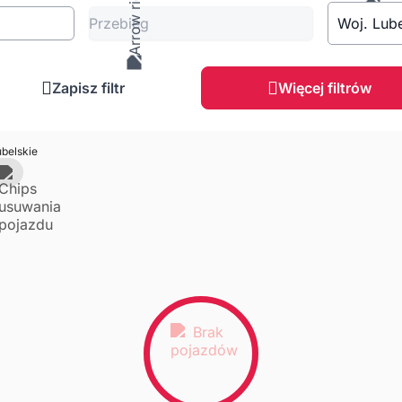
Przebieg
Woj. Lube
Zapisz filtr
Więcej filtrów
belskie