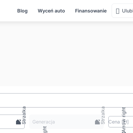
Blog
Wyceń auto
Finansowanie
Ulub
Generacja
Cena
[zł
]