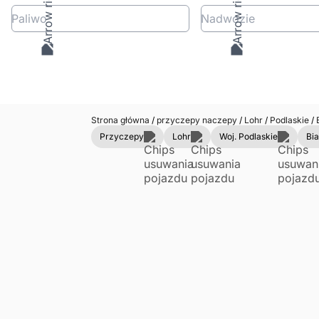
Paliwo
Nadwozie
Strona główna
/
przyczepy naczepy
/
Lohr
/
Podlaskie
/
B
Przyczepy
Lohr
Woj. Podlaskie
Bia