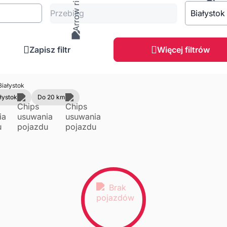
Przebieg
Białystok
Zapisz filtr
Więcej filtrów
iałystok
łystok
Do 20 km