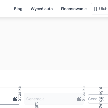
Blog
Wyceń auto
Finansowanie
Ulub
Generacja
Cena
[zł
]