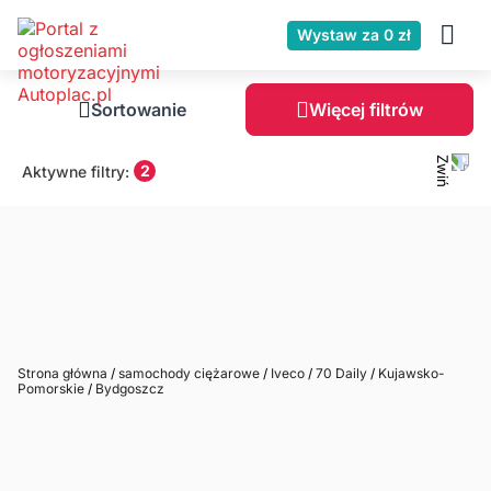
Wystaw za 0 zł
Sortowanie
Więcej filtrów
2
Aktywne filtry:
Strona główna
/
samochody ciężarowe
/
Iveco
/
70 Daily
/
Kujawsko-
Pomorskie
/
Bydgoszcz