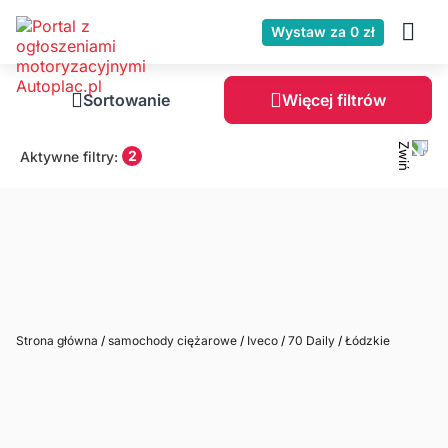
Wystaw za 0 zł
Sortowanie
Więcej filtrów
2
Aktywne filtry:
Strona główna
/
samochody ciężarowe
/
Iveco
/
70 Daily
/
Łódzkie